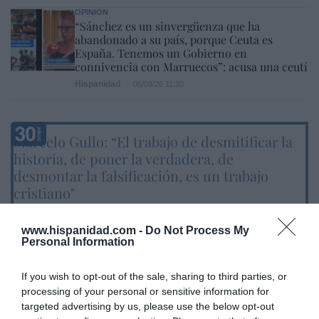
OPINIÓN
“Sánchez es un sinvergüenza que ha
abandonado a su país, porque Ceuta es
España. Tenemos un Gobierno en
connivencia con Marruecos”: acusa una ceutí
Hispanidad
06/08/26 11:30
Marcelo Gullo: “El trabajo de desmitificar la
historia, de poner la verdadera, de
desmontar la falsificación, es un trabajo
cristiano"
por Hispanidad
www.hispanidad.com -
Do Not Process My
Artículos anteriores
Personal Information
DIARIO DE LA CORRUPCIÓN SANCHISTA
If you wish to opt-out of the sale, sharing to third parties, or
processing of your personal or sensitive information for
Diario de la corrupción sanchista. La
targeted advertising by us, please use the below opt-out