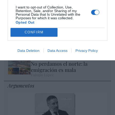
I want to opt-out of Collection, Use,
Retention, Sale, and/or Sharing of my
El IBEX 35 cerró la sesión del miércoles en
Personal Data that Is Unrelated with the
Purposes for which it was collected.
los 20.057 puntos, un nuevo récord
Opted Out
Eulogio López
CONFIRM
Ceuta. Nuestra Señora de África:
convertir al musulmán
Eulogio López
Data Deletion
Data Access
Privacy Policy
No perdamos el norte: la
emigración es mala
Eulogio López
Argumentos