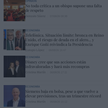
OPINIÓN
No toda crítica a un obispo supone una falta
de respeto
Gonzalo Sáenz
07/08/26 08:38
ECONOMÍA
Telefónica. Situación límite: bronca en Reino
Unido, el riesgo de deuda en el alero... y
Enrique Goñi reivindica la Presidencia
Eulogio López
06/08/26 16:47
ECONOMÍA
Disney cree que sus acciones están
infravaloradas y hará más recompras
Cristina Martín
06/08/26 17:11
ECONOMÍA
Siemens baja en bolsa, pese a que vuelve a
elevar previsiones, tras un trimestre récord
Cristina Martín
06/08/26 15:12