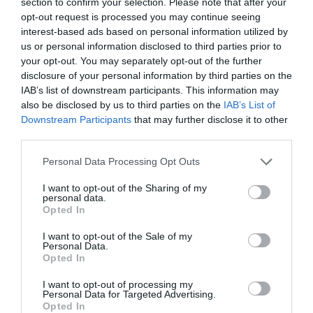
Audiencia Nacional prorroga seis meses la
section to confirm your selection. Please note that after your
opt-out request is processed you may continue seeing
investigación del caso Koldo, ante el
interest-based ads based on personal information utilized by
ingente material incautado por la UCO
us or personal information disclosed to third parties prior to
por Redacción
your opt-out. You may separately opt-out of the further
disclosure of your personal information by third parties on the
Artículos anteriores
IAB’s list of downstream participants. This information may
also be disclosed by us to third parties on the
IAB’s List of
Opinión
Downstream Participants
that may further disclose it to other
third parties.
Enormes minucias
Personal Data Processing Opt Outs
por Eulogio López
I want to opt-out of the Sharing of my
personal data.
Opted In
I want to opt-out of the Sale of my
Personal Data.
Opted In
I want to opt-out of processing my
Personal Data for Targeted Advertising.
Opted In