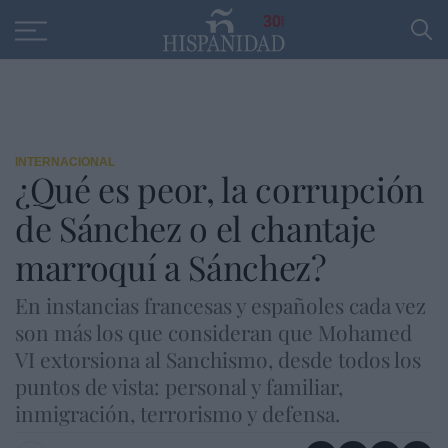
Educación
Entrevistas
PP
SANTANDER
R
30
INTERNACIONAL
¿Qué es peor, la corrupción
de Sánchez o el chantaje
marroquí a Sánchez?
En instancias francesas y españoles cada vez
son más los que consideran que Mohamed
VI extorsiona al Sanchismo, desde todos los
puntos de vista: personal y familiar,
inmigración, terrorismo y defensa.