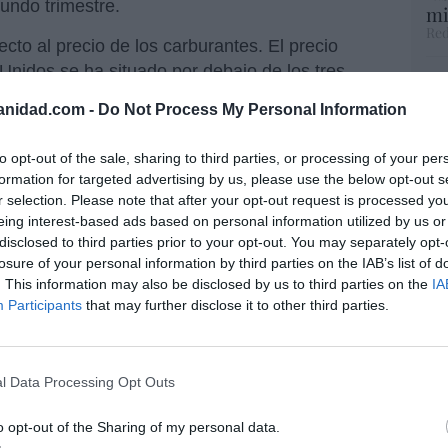
undo trimestre.
mi
Red
ecto al precio de los carburantes. El precio
Unidos se ha situado por debajo de los tres
“S
jo desde el año 2021, y se prevé que el mes de
si
anidad.com -
Do Not Process My Personal Information
arato para los conductores desde el año de la
ab
po
el último donde Trump fue presidente en su
to opt-out of the sale, sharing to third parties, or processing of your per
Es
 la presidencia de Joe Biden se disparó el
formation for targeted advertising by us, please use the below opt-out s
Go
r selection. Please note that after your opt-out request is processed y
co
eing interest-based ads based on personal information utilized by us or
Ma
o un 7% con respecto al mes anterior, y la
disclosed to third parties prior to your opt-out. You may separately opt-
ce
n 43% desde los máximos de mediados de
losure of your personal information by third parties on the IAB’s list of
His
. This information may also be disclosed by us to third parties on the
IA
recio de 5 dólares.
Participants
that may further disclose it to other third parties.
El
recientes tiene lugar precisamente cuando se
His
22 millones de estadounidenses se desplacen
videño.
l Data Processing Opt Outs
 los datos y ha anunciado:
o opt-out of the Sharing of my personal data.
“E