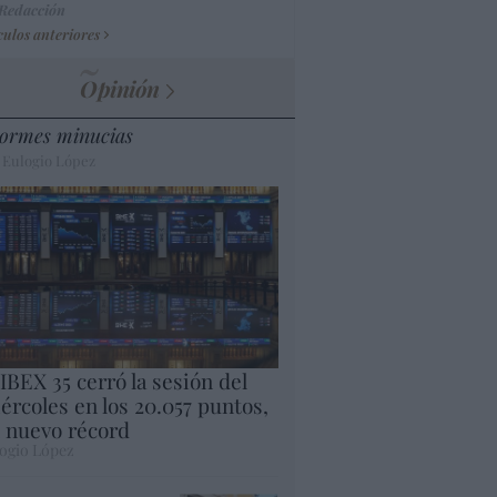
 Redacción
culos anteriores
Opinión
ormes minucias
 Eulogio López
 IBEX 35 cerró la sesión del
ércoles en los 20.057 puntos,
 nuevo récord
ogio López