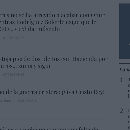
res no se ha atrevido a acabar con Onur
ntras Rodríguez Soler le exige que le
EO... y exhibe músculo
07/08/26 07:57
ntoja pierde dos pleitos con Hacienda por
uros... suma y sigue
Lo m
07/08/26 09:35
o de la guerra cristera: ¡Viva Cristo Rey!
artínez
07/08/26 08:41
rítica a un obispo supone una falta de