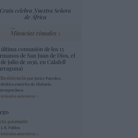
Ceuta celebra Nuestra Señora
de África
Minucias visuales
 última comunión de los 15
rmanos de San Juan de Dios, el
 de julio de 1936, en Calafell
arragona)
 Resistencia
por Javier Paredes,
edrático emérito de Historia
ntemporánea
Artículos anteriores
ego
eta pasmado
 J. R. Pablos
Artículos anteriores