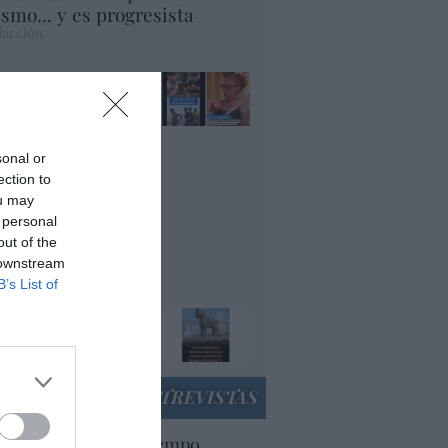
smo... y es progresista
acción
ánchez es un
nvergüenza que ha
andonado a su país,
rque Ceuta es
sonal or
paña. Tenemos un
ection to
bierno en
ou may
nnivencia con
 personal
rruecos”: acusa una
out of the
utí
 downstream
panidad
B’s List of
 regalo de 'Mojamé'
panidad
ENTREVISTAS
uropa lleva mucho tiempo