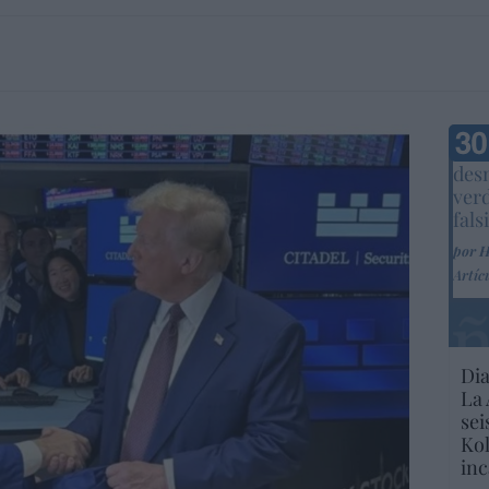
Marc
desm
ver
fals
por 
Artíc
Dia
La 
sei
Kol
inc