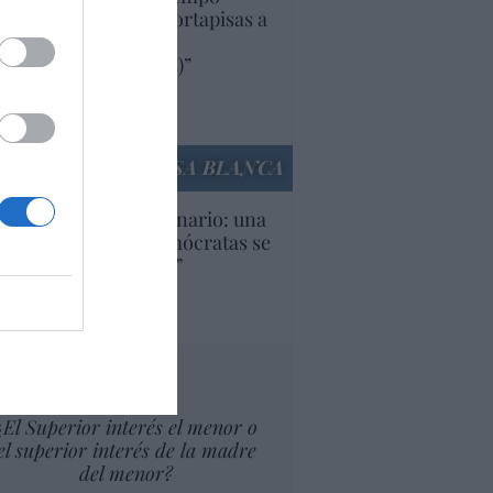
iendo aranceles y cortapisas a
oductos y compañías
ricanas (y europeas)”
Ana Sánchez Arjona
culos anteriores
LA CASA BLANCA
U. Inquietante escenario: una
cera parte de los demócratas se
ine como “socialista”
Ignacio Aguirre
culos anteriores
tas al director
¿El Superior interés el menor o
el superior interés de la madre
del menor?