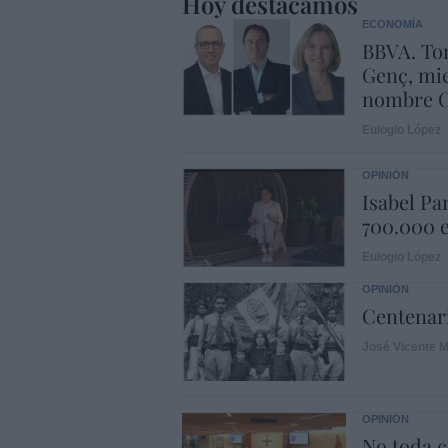
Hoy destacamos
ECONOMÍA
BBVA. Tor
Genç, mie
nombre C
Eulogio López
OPINIÓN
Isabel Pa
700.000 e
Eulogio López
OPINIÓN
Centenari
José Vicente M
OPINIÓN
No toda c