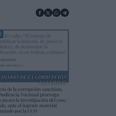
elo Gullo: “El trabajo de
itificar la historia, de poner la
dadera, de desmontar la
ificación, es un trabajo cristiano"
Hispanidad
ulos anteriores
DIARIO DE LA CORRUPCIÓN
SANCHISTA
rio de la corrupción sanchista.
Audiencia Nacional prorroga
s meses la investigación del caso
do, ante el ingente material
autado por la UCO