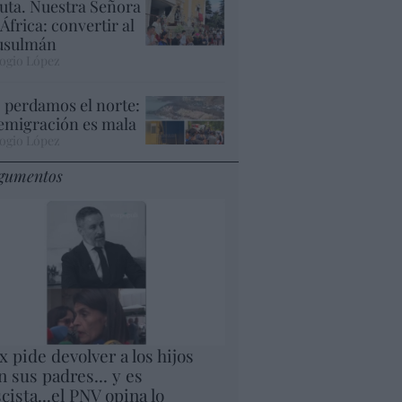
uta. Nuestra Señora
 África: convertir al
sulmán
ogio López
 perdamos el norte:
 emigración es mala
ogio López
gumentos
x pide devolver a los hijos
n sus padres... y es
scista...el PNV opina lo