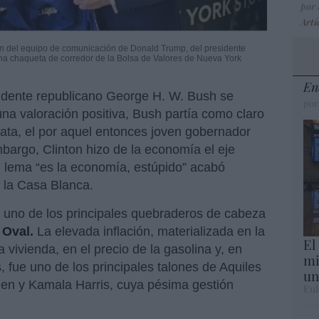
por
Artí
in del equipo de comunicación de Donald Trump, del presidente
na chaqueta de corredor de la Bolsa de Valores de Nueva York
En
sidente republicano George H. W. Bush se
por
una valoración positiva, Bush partía como claro
rata, el por aquel entonces joven gobernador
bargo, Clinton hizo de la economía el eje
l lema “es la economía, estúpido” acabó
a la Casa Blanca.
 uno de los principales quebraderos de cabeza
 Oval.
La elevada inflación, materializada en la
El
 vivienda, en el precio de la gasolina y, en
mi
, fue uno de los principales talones de Aquiles
un
den y Kamala Harris, cuya pésima gestión
Eul