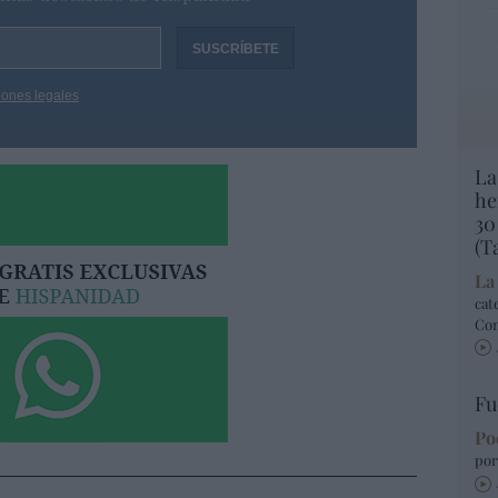
iones legales
La
he
30
(T
La
cat
Co
Fu
Po
por