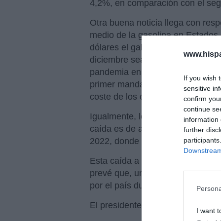
4,2%, en comparación con el seg
Otra buena noticia llega con resp
medio de la gasolina en Estados 
dólares el galón, el nivel más ba
www.hisp
diciembre sea el diciembre más b
pandemia en 2020, precisamente 
If you wish 
primer mandato, dado que durante
sensitive in
coste de los combustibles.
confirm you
continue se
Igualmente, los precios han bajad
information 
caída es de aproximadamente u
further disc
participants
2022, donde el galón alcanzó el p
Downstream 
Esta caída a mínimos históricos 
prevé que, una cifra récord de 1
por el país durante el período na
Persona
El presidente
Trump
ha celebrado
I want t