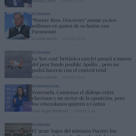
Eulogio López
07/08/26 15:07
ECONOMÍA
‘Warner Bros. Discovery’ asume ya 600
millones en gastos de su fusión con
Paramount
Cristina Martín
07/08/26 15:10
ECONOMÍA
La ‘low cost’ británica easyJet pasará a manos
del peor fondo posible: Apollo... pero no
podrá hacerse con el control total
Cristina Martín
07/08/26 14:09
INTERNACIONAL
Venezuela. Comienza el diálogo entre
chavismo y un sector de la oposición, pero
los venezolanos quieren a Corina
José Ángel Gutiérrez
07/08/26 11:46
ECONOMÍA
El ‘gran’ logro del ministro Puente: los