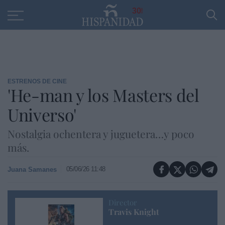
Educación
Entrevistas
PP
SANTANDER
R
30
ESTRENOS DE CINE
'He-man y los Masters del
Universo'
Nostalgia ochentera y juguetera…y poco
más.
05/06/26 11:48
Juana Samanes
Director
Travis Knight