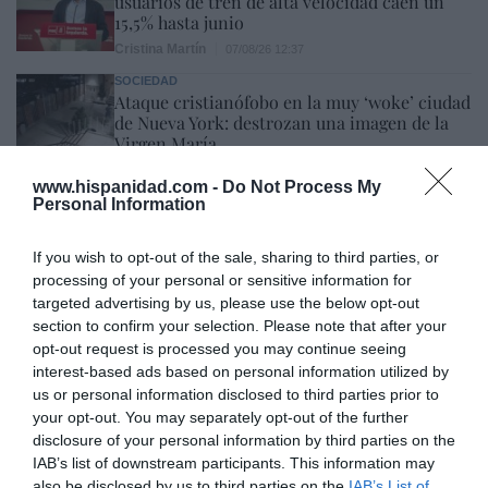
usuarios de tren de alta velocidad caen un
15,5% hasta junio
Cristina Martín
07/08/26 12:37
SOCIEDAD
Ataque cristianófobo en la muy ‘woke’ ciudad
de Nueva York: destrozan una imagen de la
Virgen María
Redacción
07/08/26 11:46
www.hispanidad.com -
Do Not Process My
Personal Information
Marcelo Gullo: “El trabajo de desmitificar la
If you wish to opt-out of the sale, sharing to third parties, or
historia, de poner la verdadera, de
processing of your personal or sensitive information for
targeted advertising by us, please use the below opt-out
desmontar la falsificación, es un trabajo
section to confirm your selection. Please note that after your
cristiano"
opt-out request is processed you may continue seeing
por Hispanidad
interest-based ads based on personal information utilized by
us or personal information disclosed to third parties prior to
Artículos anteriores
your opt-out. You may separately opt-out of the further
disclosure of your personal information by third parties on the
DIARIO DE LA CORRUPCIÓN SANCHISTA
IAB’s list of downstream participants. This information may
also be disclosed by us to third parties on the
IAB’s List of