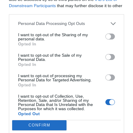
Diario de la corrupción sanchista. Hazte
Downstream Participants
that may further disclose it to other
Oír se manifiesta delante de La Mareta:
third parties.
“Pedro Sánchez es un criminal”
Personal Data Processing Opt Outs
por Redacción
I want to opt-out of the Sharing of my
Artículos anteriores
personal data.
Opted In
Opinión
I want to opt-out of the Sale of my
Personal Data.
Opted In
Enormes minucias
por Eulogio López
I want to opt-out of processing my
Personal Data for Targeted Advertising.
Opted In
I want to opt-out of Collection, Use,
Retention, Sale, and/or Sharing of my
Personal Data that Is Unrelated with the
Purposes for which it was collected.
Opted Out
CONFIRM