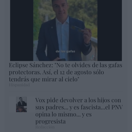
Eclipse Sánchez: "No te olvides de las gafas
protectoras. Así, el 12 de agosto sólo
tendrás que mirar al cielo"
Hispanidad
Vox pide devolver a los hijos con
sus padres... y es fascista...el PNV
opina lo mismo... y es
progresista
Redacción