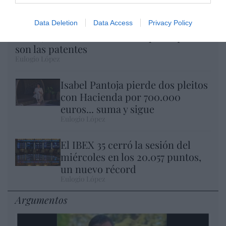
Data Deletion
Data Access
Privacy Policy
Nokia, Ericsson... Huawei: lo que importan
son las patentes
Eulogio López
Isabel Pantoja pierde dos pleitos
con Hacienda por 700.000
euros... suma y sigue
Eulogio López
El IBEX 35 cerró la sesión del
miércoles en los 20.057 puntos,
un nuevo récord
Eulogio López
Argumentos