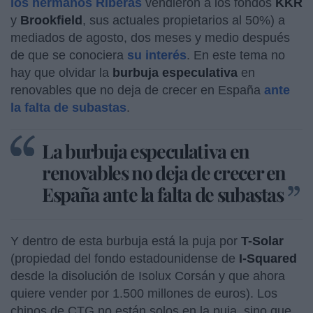
los hermanos Riberas
vendieron a los fondos
KKR
y
Brookfield
, sus actuales propietarios al 50%) a
mediados de agosto, dos meses y medio después
de que se conociera
su interés
. En este tema no
hay que olvidar la
burbuja especulativa
en
renovables que no deja de crecer en España
ante
la falta de subastas
.
La burbuja especulativa en
renovables no deja de crecer en
España ante la falta de subastas
Y dentro de esta burbuja está la puja por
T-Solar
(propiedad del fondo estadounidense de
I-Squared
desde la disolución de Isolux Corsán y que ahora
quiere vender por 1.500 millones de euros). Los
chinos de CTG no están solos en la puja, sino que