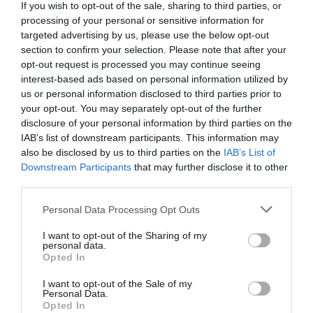
If you wish to opt-out of the sale, sharing to third parties, or
Europea
processing of your personal or sensitive information for
Eulogio López
08/08/26 06:00
targeted advertising by us, please use the below opt-out
section to confirm your selection. Please note that after your
ECONOMÍA
opt-out request is processed you may continue seeing
Seamos más responsables: no siempre el
interest-based ads based on personal information utilized by
banco tiene la culpa
us or personal information disclosed to third parties prior to
Eulogio López
08/08/26 06:00
your opt-out. You may separately opt-out of the further
disclosure of your personal information by third parties on the
INTERNACIONAL
IAB’s list of downstream participants. This information may
La bomba de Hiroshima no perseguía a
also be disclosed by us to third parties on the
IAB’s List of
Occidente, la de Nagasaki sí: era la ciudad
Downstream Participants
that may further disclose it to other
católica del Japón
third parties.
Eulogio López
08/08/26 06:00
Personal Data Processing Opt Outs
I want to opt-out of the Sharing of my
Marcelo Gullo: “El trabajo de desmitificar la
personal data.
Opted In
historia, de poner la verdadera, de
desmontar la falsificación, es un trabajo
I want to opt-out of the Sale of my
Personal Data.
cristiano"
Opted In