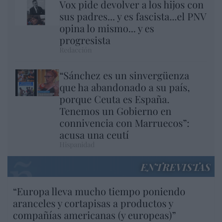
Vox pide devolver a los hijos con
sus padres... y es fascista...el PNV
opina lo mismo... y es
progresista
Redacción
“Sánchez es un sinvergüenza
que ha abandonado a su país,
porque Ceuta es España.
Tenemos un Gobierno en
connivencia con Marruecos”:
acusa una ceutí
Hispanidad
ENTREVISTAS
“Europa lleva mucho tiempo poniendo
aranceles y cortapisas a productos y
compañías americanas (y europeas)”