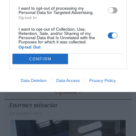
por Hispanidad
I want to opt-out of processing my
Artículos anteriores
Personal Data for Targeted Advertising.
Opted In
DIARIO DE LA CORRUPCIÓN SANCHISTA
I want to opt-out of Collection, Use,
Retention, Sale, and/or Sharing of my
Personal Data that Is Unrelated with the
Diario de la corrupción sanchista. Hazte
Purposes for which it was collected.
Opted Out
Oír se manifiesta delante de La Mareta:
“Pedro Sánchez es un criminal”
CONFIRM
por Redacción
Artículos anteriores
Data Deletion
Data Access
Privacy Policy
Opinión
Enormes minucias
por Eulogio López