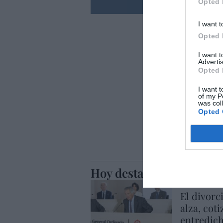
Opted 
I want t
Opted 
I want 
Advertis
Opted 
I want t
of my P
was col
Opted 
Hoy destacamos
ECONOMÍA
El divorc
alza, coti
entredic