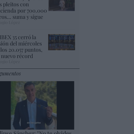
s pleitos con
cienda por 700.000
ros... suma y sigue
ogio López
 IBEX 35 cerró la
sión del miércoles
 los 20.057 puntos,
 nuevo récord
ogio López
gumentos
lipse Sánchez: "No te olvides