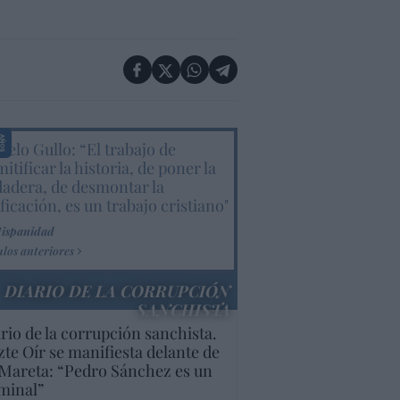
elo Gullo: “El trabajo de
itificar la historia, de poner la
dadera, de desmontar la
ificación, es un trabajo cristiano"
Hispanidad
ulos anteriores
DIARIO DE LA CORRUPCIÓN
SANCHISTA
rio de la corrupción sanchista.
te Oír se manifiesta delante de
Mareta: “Pedro Sánchez es un
minal”