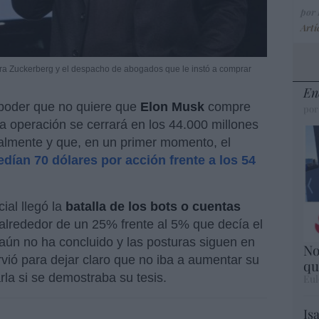
por
Artí
ntra Zuckerberg y el despacho de abogados que le instó a comprar
En
 poder que no quiere que
Elon Musk
compre
por
 la operación se cerrará en los 44.000 millones
ialmente y que, en un primer momento, el
edían 70 dólares por acción frente a los 54
ial llegó la
batalla de los bots o cuentas
alrededor de un 25% frente al 5% que decía el
aún no ha concluido y las posturas siguen en
No
rvió para dejar claro que no iba a aumentar su
qu
rla si se demostraba su tesis.
Eul
Is