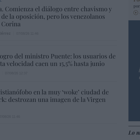
L
por
. Comienza el diálogo entre chavismo y
 de la oposición, pero los venezolanos
 Corina
iérrez
07/08/26 11:46
 logro del ministro Puente: los usuarios de
lta velocidad caen un 15,5% hasta junio
07/08/26 12:37
istianófobo en la muy ‘woke’ ciudad de
k: destrozan una imagen de la Virgen
7/08/26 11:46
Lo m