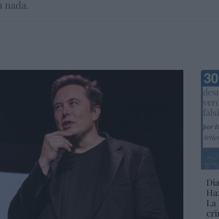
n nada.
Marc
desm
ver
fals
por 
Artíc
Dia
Haz
La 
cri