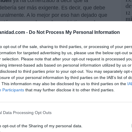
Biden
ya ha comenzado a decir que la
de
 debería ser más exigente. Es decir, que debe
12
turalmente. A lo mejor por eso han dejado que
mi
stán preparando una ley restrictiva con la
His
to, en cualquier caso, parece que va ganando
anidad.com -
Do Not Process My Personal Information
ejerce el
Nuevo Orden Mundial (NOM)
, que
Vo
hi
odo el planeta a través de
Google,
to opt-out of the sale, sharing to third parties, or processing of your per
y 
formation for targeted advertising by us, please use the below opt-out s
op
r selection. Please note that after your opt-out request is processed y
pr
eing interest-based ads based on personal information utilized by us or
Red
disclosed to third parties prior to your opt-out. You may separately opt-
losure of your personal information by third parties on the IAB’s list of
resado este artículo?
“S
. This information may also be disclosed by us to third parties on the
IA
si
Participants
that may further disclose it to other third parties.
tro newsletter y recibe cada dia
ab
o más destacado de Hispanidad
po
Es
l Data Processing Opt Outs
Go
co
Ma
o opt-out of the Sharing of my personal data.
iones legales