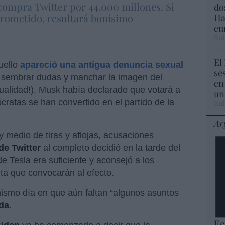
ompra Twitter por 44.000 millones. Si
do
rometido, resultará bonísimo
Ha
eu
Eul
El
uello
apareció una antigua denuncia sexual
se
 sembrar dudas y manchar la imagen del
en
ualidad!), Musk había declarado que votará a
un
cratas se han convertido en el partido de la
Eul
Ar
 medio de tiras y aflojas, acusaciones
de Twitter
al completo decidió en la tarde del
de Tesla era suficiente y aconsejó a los
unta que convocarán al efecto.
 mismo día en que aún faltan “algunos asuntos
da
.
Ec