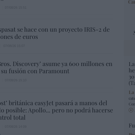
Car
07/08/26 15:51
spasat se hace con un proyecto IRIS-2 de
lones de euros
07/08/26 15:07
ros. Discovery’ asume ya 600 millones en
La
 su fusión con Paramount
he
30
07/08/26 15:10
(T
La
cat
ost’ británica easyJet pasará a manos del
Co
o posible: Apollo... pero no podrá hacerse
trol total
Fu
07/08/26 14:09
Po