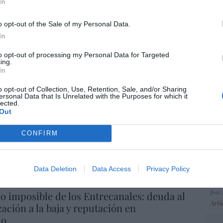
ce
In
His
o opt-out of the Sale of my Personal Data.
In
“E
to opt-out of processing my Personal Data for Targeted
ing.
pon
In
pr
ame
o opt-out of Collection, Use, Retention, Sale, and/or Sharing
ersonal Data that Is Unrelated with the Purposes for which it
por 
lected.
Out
Artí
CONFIRM
EEU
ter
Data Deletion
Data Access
Privacy Policy
def
por 
io imposible de los Entrecanales: deuda al
Artí
zación a la baja y reputación en
ho