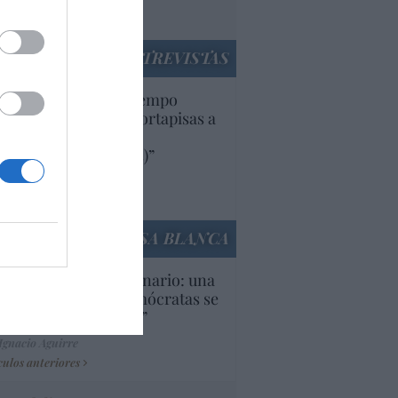
utí
panidad
ENTREVISTAS
uropa lleva mucho tiempo
iendo aranceles y cortapisas a
oductos y compañías
ricanas (y europeas)”
Ana Sánchez Arjona
culos anteriores
LA CASA BLANCA
U. Inquietante escenario: una
cera parte de los demócratas se
ine como “socialista”
Ignacio Aguirre
culos anteriores