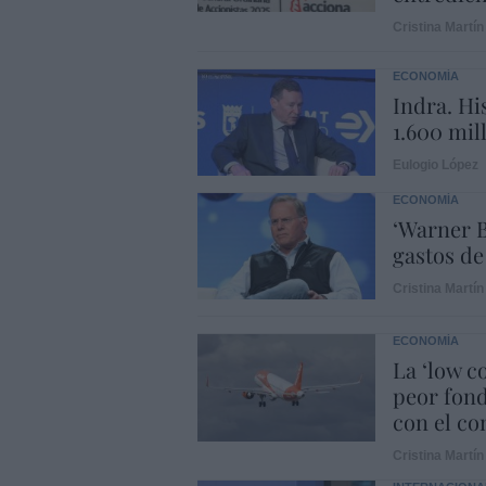
Cristina Martín
ECONOMÍA
Indra. Hi
1.600 mil
Eulogio López
ECONOMÍA
‘Warner B
gastos de
Cristina Martín
ECONOMÍA
La ‘low c
peor fond
con el con
Cristina Martín