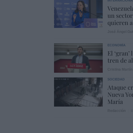
INTERNACIONA
Venezuela
un sector
quieren a
José Ángel Gut
ECONOMÍA
El ‘gran’
tren de a
Cristina Martín
SOCIEDAD
Ataque cr
Nueva Yor
María
Redacción
0