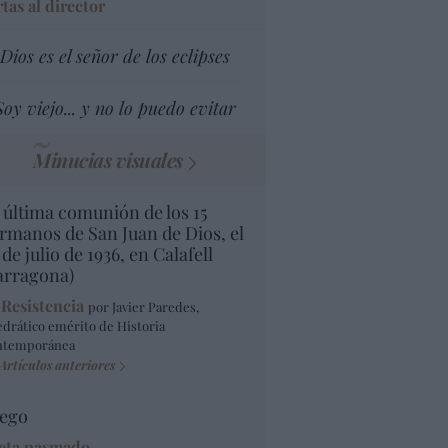
tas al director
Dios es el señor de los eclipses
Soy viejo... y no lo puedo evitar
Minucias visuales
 última comunión de los 15
rmanos de San Juan de Dios, el
 de julio de 1936, en Calafell
arragona)
 Resistencia
por Javier Paredes,
edrático emérito de Historia
ntemporánea
Artículos anteriores
ego
eta pasmado