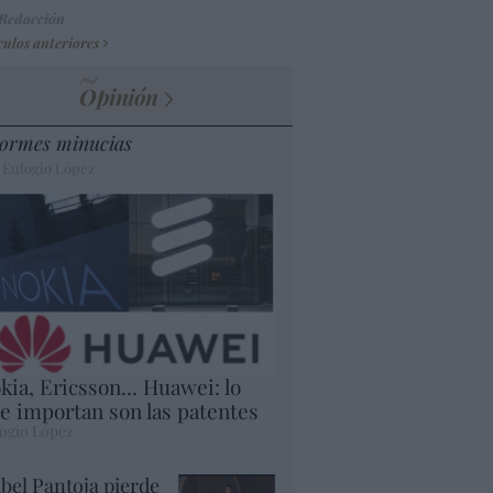
 Redacción
culos anteriores
Opinión
ormes minucias
 Eulogio López
kia, Ericsson... Huawei: lo
e importan son las patentes
ogio López
abel Pantoja pierde