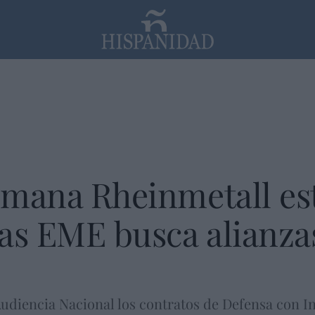
PP
SANTANDER
Religión
lemana Rheinmetall e
as EME busca alianza
Audiencia Nacional los contratos de Defensa con I