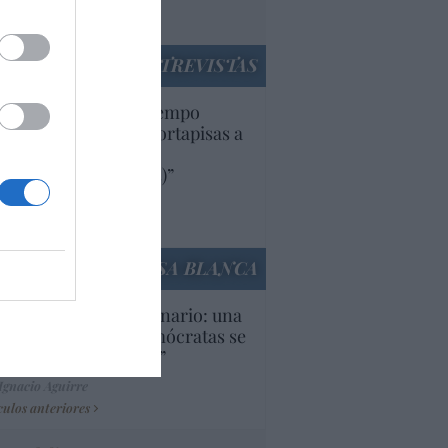
utí
panidad
ENTREVISTAS
uropa lleva mucho tiempo
iendo aranceles y cortapisas a
oductos y compañías
ricanas (y europeas)”
Ana Sánchez Arjona
culos anteriores
LA CASA BLANCA
U. Inquietante escenario: una
cera parte de los demócratas se
ine como “socialista”
Ignacio Aguirre
culos anteriores