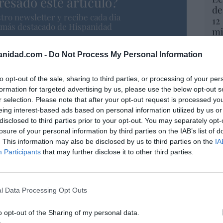
resado este artículo?
de
tro newsletter y recibe cada dia
12
o más destacado de Hispanidad
mi
His
anidad.com -
Do Not Process My Personal Information
Vo
iones legales
hi
to opt-out of the sale, sharing to third parties, or processing of your per
y 
formation for targeted advertising by us, please use the below opt-out s
op
r selection. Please note that after your opt-out request is processed y
pr
eing interest-based ads based on personal information utilized by us or
Red
disclosed to third parties prior to your opt-out. You may separately opt-
losure of your personal information by third parties on the IAB’s list of
“S
. This information may also be disclosed by us to third parties on the
IA
si
Participants
that may further disclose it to other third parties.
ab
po
Es
l Data Processing Opt Outs
Go
co
Ma
o opt-out of the Sharing of my personal data.