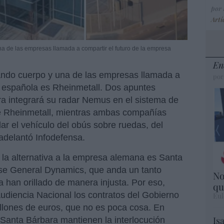
por
Artí
a de las empresas llamada a compartir el futuro de la empresa
En
ndo cuerpo y una de las empresas llamada a
por
a española es Rheinmetall. Dos apuntes
ra integrará su radar Nemus en el sistema de
 de Rheinmetall, mientras ambas compañías
ar el vehículo del obús sobre ruedas, del
 adelantó Infodefensa.
e la alternativa a la empresa alemana es Santa
ense General Dynamics, que anda un tanto
No
 han orillado de manera injusta. Por eso,
qu
Audiencia Nacional los contratos del Gobierno
Eul
llones de euros, que no es poca cosa. En
Is
 Santa Bárbara mantienen la interlocución