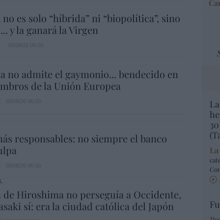
Car
 no es solo “híbrida” ni “biopolítica”, sino
... y la ganará la Virgen
08/08/26 06:00
a no admite el gaymonio... bendecido en
embros de la Unión Europea
08/08/26 06:00
La
he
30
(T
ás responsables: no siempre el banco
ulpa
La
cat
08/08/26 06:00
Co
L
 de Hiroshima no perseguía a Occidente,
Fu
saki sí: era la ciudad católica del Japón
Po