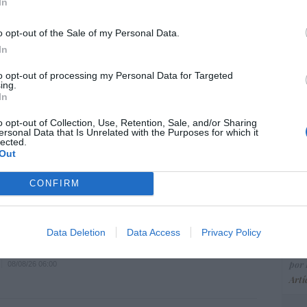
ce
In
His
o opt-out of the Sale of my Personal Data.
In
rol para ti, para mí, para todos, ¡por tu
“E
to opt-out of processing my Personal Data for Targeted
ing.
!
pon
In
pr
ez-Tomé
08/08/26 06:00
ame
o opt-out of Collection, Use, Retention, Sale, and/or Sharing
ersonal Data that Is Unrelated with the Purposes for which it
por 
lected.
Out
Artí
ohamed en la boya
CONFIRM
8/08/26 06:00
EEU
ter
Data Deletion
Data Access
Privacy Policy
gobernamos mal, gobernemos barato”
def
por 
08/08/26 06:00
Artí