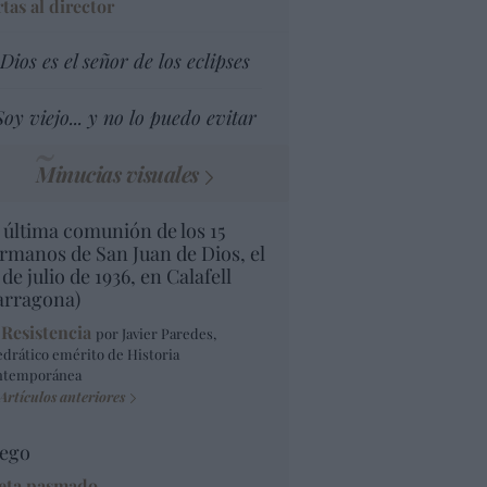
tas al director
Dios es el señor de los eclipses
Soy viejo... y no lo puedo evitar
Minucias visuales
 última comunión de los 15
rmanos de San Juan de Dios, el
 de julio de 1936, en Calafell
arragona)
 Resistencia
por Javier Paredes,
edrático emérito de Historia
ntemporánea
Artículos anteriores
ego
eta pasmado