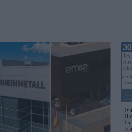
Marc
desm
ver
fals
por 
Artíc
Dia
Haz
La 
cri