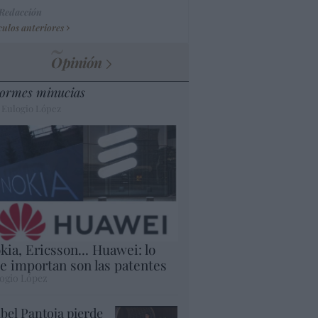
 Redacción
culos anteriores
Opinión
ormes minucias
 Eulogio López
kia, Ericsson... Huawei: lo
e importan son las patentes
ogio López
abel Pantoja pierde