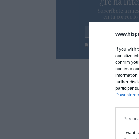
¿Te ha inte
Suscríbete a nues
en tu correo l
Tu correo electrónico...
www.hisp
He leído y acepto las
condic
If you wish 
sensitive in
confirm you
continue se
information 
further disc
participants
Downstream 
Persona
I want t