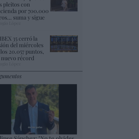
s pleitos con
cienda por 700.000
ros... suma y sigue
ogio López
 IBEX 35 cerró la
sión del miércoles
 los 20.057 puntos,
 nuevo récord
ogio López
gumentos
lipse Sánchez: "No te olvides