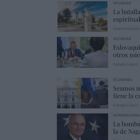
SOCIEDAD
La batalla
espiritual
Gabriel Galdón
SOCIEDAD
Eslovaqui
otros mi
Eulogio López
ECONOMÍA
Seamos m
tiene la c
Eulogio López
INTERNACIONA
La bomba
la de Naga