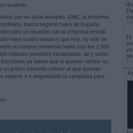
do
a un acuerdo.
Ha
eu
alianza con un socio europeo, EME, la empresa
Eul
Escribano, busca negocio fuera de España.
miércoles un acuerdo con la empresa emiratí
El
ado hace cuatro meses y que hoy, no sólo se
se
vado su cartera comercial hasta casi los 1.500
en
300 millones previstos inicialmente, tal y como
un
Eul
s Escribano ya saben que si quieren vender su
 un precio bastante inferior al que querían
Ar
eno esperar e ir engordando la compañía para
DRA
Ec