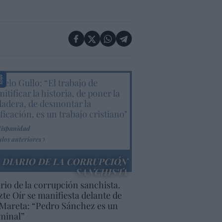
elo Gullo: “El trabajo de
itificar la historia, de poner la
dadera, de desmontar la
ificación, es un trabajo cristiano"
Hispanidad
ulos anteriores
DIARIO DE LA CORRUPCIÓN
SANCHISTA
rio de la corrupción sanchista.
te Oír se manifiesta delante de
Mareta: “Pedro Sánchez es un
minal”