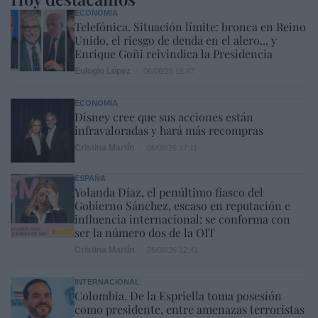
ECONOMÍA
Telefónica. Situación límite: bronca en Reino
Unido, el riesgo de deuda en el alero... y
Enrique Goñi reivindica la Presidencia
Eulogio López
06/08/26 16:47
ECONOMÍA
Disney cree que sus acciones están
infravaloradas y hará más recompras
Cristina Martín
06/08/26 17:11
ESPAÑA
Yolanda Díaz, el penúltimo fiasco del
Gobierno Sánchez, escaso en reputación e
influencia internacional: se conforma con
ser la número dos de la OIT
Cristina Martín
06/08/26 12:41
INTERNACIONAL
Colombia. De la Espriella toma posesión
como presidente, entre amenazas terroristas