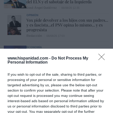
del ELN y el sabotaje de la Izquierda
José Ángel Gutiérrez
06/08/26 12:35
OPINIÓN
Vox pide devolver a los hijos con sus padres...
y es fascista...el PNV opina lo mismo... y es
progresista
Redacción
06/08/26 17:03
ECONOMÍA
Siemens baja en bolsa, pese a que vuelve a
elevar previsiones, tras un trimestre récord
www.hispanidad.com -
Do Not Process My
Personal Information
Cristina Martín
06/08/26 15:12
If you wish to opt-out of the sale, sharing to third parties, or
OPINIÓN
“Sánchez es un sinvergüenza que ha
processing of your personal or sensitive information for
abandonado a su país, porque Ceuta es
targeted advertising by us, please use the below opt-out
España. Tenemos un Gobierno en
section to confirm your selection. Please note that after your
connivencia con Marruecos”: acusa una ceutí
opt-out request is processed you may continue seeing
Hispanidad
06/08/26 11:30
interest-based ads based on personal information utilized by
us or personal information disclosed to third parties prior to
your opt-out. You may separately opt-out of the further