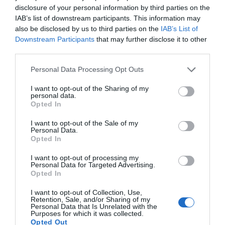
disclosure of your personal information by third parties on the
Marcelo Gullo: “El trabajo de desmitificar la
IAB’s list of downstream participants. This information may
historia, de poner la verdadera, de
also be disclosed by us to third parties on the
IAB’s List of
desmontar la falsificación, es un trabajo
Downstream Participants
that may further disclose it to other
cristiano"
third parties.
por Hispanidad
Personal Data Processing Opt Outs
Artículos anteriores
I want to opt-out of the Sharing of my
personal data.
DIARIO DE LA CORRUPCIÓN SANCHISTA
Opted In
I want to opt-out of the Sale of my
Diario de la corrupción sanchista. La
Personal Data.
Opted In
Audiencia Nacional prorroga seis meses la
investigación del caso Koldo, ante el
I want to opt-out of processing my
ingente material incautado por la UCO
Personal Data for Targeted Advertising.
Opted In
por Redacción
I want to opt-out of Collection, Use,
Artículos anteriores
Retention, Sale, and/or Sharing of my
Personal Data that Is Unrelated with the
Purposes for which it was collected.
Opinión
Opted Out