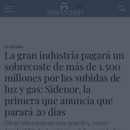
Educación
Entrevistas
PP
SANTANDER
R
30
ECONOMÍA
La gran industria pagará un
sobrecoste de más de 1.500
millones por las subidas de
luz y gas: Sidenor, la
primera que anuncia que
parará 20 días
Otras siderúrgicas más grandes, como