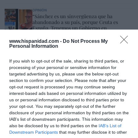
OPINIÓN
“Sánchez es un sinvergüenza que ha
abandonado a su país, porque Ceuta es
España. Tenemos un Gobierno en
connivencia con Marruecos”: acusa una ceutí
www.hispanidad.com -
Do Not Process My
Hispanidad
06/08/26 11:30
Personal Information
SOCIEDAD
Ceuta y Melilla, las dos columnas de Hércules
If you wish to opt-out of the sale, sharing to third parties, or
Eulogio López
06/08/26 07:58
processing of your personal or sensitive information for
targeted advertising by us, please use the below opt-out
section to confirm your selection. Please note that after your
opt-out request is processed you may continue seeing
interest-based ads based on personal information utilized by
Marcelo Gullo: “El trabajo de desmitificar la
us or personal information disclosed to third parties prior to
historia, de poner la verdadera, de
your opt-out. You may separately opt-out of the further
desmontar la falsificación, es un trabajo
disclosure of your personal information by third parties on the
cristiano"
IAB’s list of downstream participants. This information may
also be disclosed by us to third parties on the
IAB’s List of
por Hispanidad
Downstream Participants
that may further disclose it to other