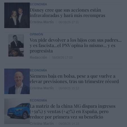
ECONOMÍA
Disney cree que sus acciones están
infravaloradas y hará más recompras
Cristina Martín
06/08/26 17:11
OPINIÓN
Vox pide devolver a los hijos con sus padres...
y es fascista...el PNV opina lo mismo... y es
progresista
Redacción
06/08/26 17:03
ECONOMÍA
Siemens baja en bolsa, pese a que vuelve a
elevar previsiones, tras un trimestre récord
Cristina Martín
06/08/26 15:12
ECONOMÍA
La matriz de la china MG dispara ingresos
(+59%) y ventas (+47%) en España, pero
reduce por primera vez su beneficio
Cristina Martín
06/08/26 14:18