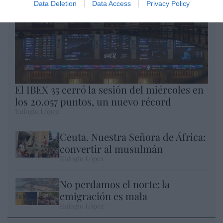
Data Deletion
Data Access
Privacy Policy
El IBEX 35 cerró la sesión del miércoles en
los 20.057 puntos, un nuevo récord
Eulogio López
Ceuta. Nuestra Señora de África:
convertir al musulmán
Eulogio López
No perdamos el norte: la
emigración es mala
Eulogio López