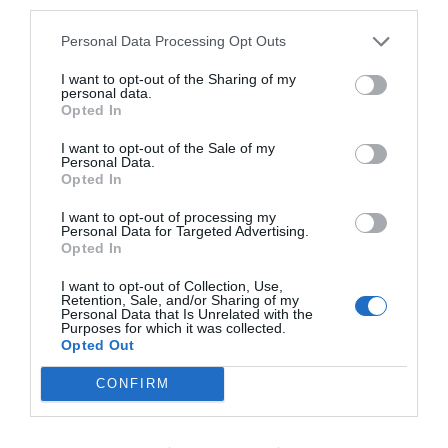
third parties.
Artículos anteriores
Personal Data Processing Opt Outs
DIARIO DE LA CORRUPCIÓN SANCHISTA
I want to opt-out of the Sharing of my
personal data.
Diario de la corrupción sanchista. La
Opted In
Audiencia Nacional prorroga seis meses la
investigación del caso Koldo, ante el
I want to opt-out of the Sale of my
Personal Data.
ingente material incautado por la UCO
Opted In
por Redacción
I want to opt-out of processing my
Personal Data for Targeted Advertising.
Artículos anteriores
Opted In
Opinión
I want to opt-out of Collection, Use,
Retention, Sale, and/or Sharing of my
Personal Data that Is Unrelated with the
Enormes minucias
Purposes for which it was collected.
Opted Out
por Eulogio López
CONFIRM