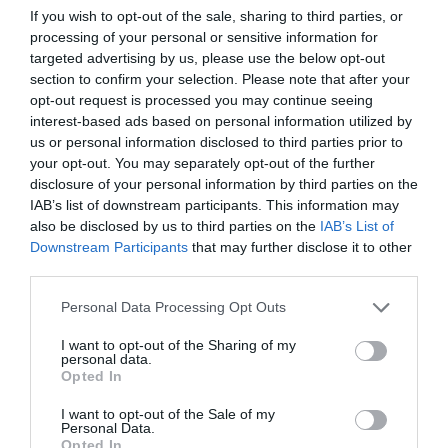
If you wish to opt-out of the sale, sharing to third parties, or
processing of your personal or sensitive information for
RELACIONADO
targeted advertising by us, please use the below opt-out
“OpenAI no está en venta”: Altman
section to confirm your selection. Please note that after your
rechaza la oferta de 97.400 millones
opt-out request is processed you may continue seeing
de su exsocio Elon Musk... y con
interest-based ads based on personal information utilized by
recochineo
us or personal information disclosed to third parties prior to
your opt-out. You may separately opt-out of the further
disclosure of your personal information by third parties on the
IAB’s list of downstream participants. This information may
also be disclosed by us to third parties on the
IAB’s List of
¿Te ha interesado este artículo?
Downstream Participants
that may further disclose it to other
third parties.
Suscríbete a nuestro newsletter y recibe cada dia
en tu correo lo más destacado de Hispanidad
Personal Data Processing Opt Outs
I want to opt-out of the Sharing of my
Tu correo electrónico...
personal data.
Opted In
I want to opt-out of the Sale of my
Personal Data.
He leído y acepto las
condiciones legales
Opted In