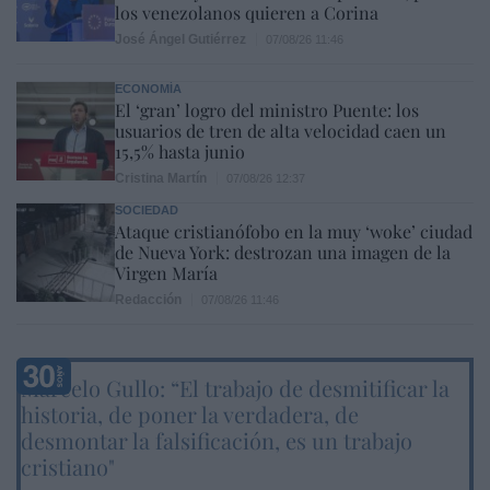
los venezolanos quieren a Corina
José Ángel Gutiérrez
07/08/26 11:46
ECONOMÍA
El ‘gran’ logro del ministro Puente: los
usuarios de tren de alta velocidad caen un
15,5% hasta junio
Cristina Martín
07/08/26 12:37
SOCIEDAD
Ataque cristianófobo en la muy ‘woke’ ciudad
de Nueva York: destrozan una imagen de la
Virgen María
Redacción
07/08/26 11:46
Marcelo Gullo: “El trabajo de desmitificar la
historia, de poner la verdadera, de
desmontar la falsificación, es un trabajo
cristiano"