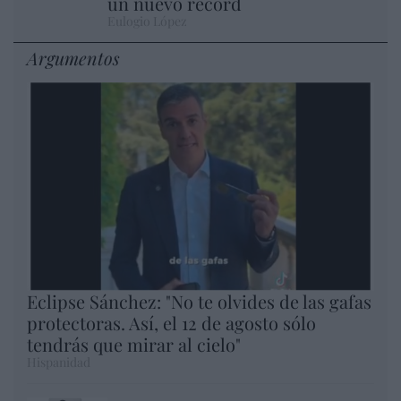
un nuevo récord
Eulogio López
Argumentos
Eclipse Sánchez: "No te olvides de las gafas
protectoras. Así, el 12 de agosto sólo
tendrás que mirar al cielo"
Hispanidad