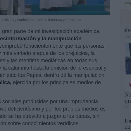
Artí
 división y confusión babélica inmensa y dramática
En
gran parte de mi investigación académica
por
desinformación y la manipulación
 comprobé fehacientemente que las personas
 más variado ataque de los prejuicios, la
ones y las mentiras mediáticas en todas sus
 la calumnia hasta la omisión de lo esencial y
han sido los Papas, dentro de la manipulación
lica,
ejercida por los principales medios de
No
qu
 sociales producidas por una imprudencia
Eul
vo deficientísimo y por los propios medios es
do se ha atrevido a juzgar a los papas, sin
Is
ón sobre conocimientos verídicos.
do