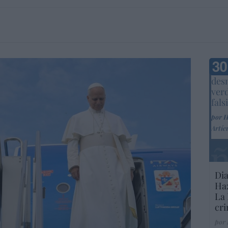
Marc
desm
ver
fals
por 
Artíc
Dia
Haz
La 
cri
por