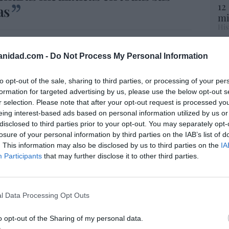
12
as
mi
His
isco
, debido a su diferente personalidad, a su
Vo
anidad.com -
Do Not Process My Personal Information
s pensamientos, a su forma peculiar de
hi
a Iglesia, y por qué no decirlo, a sus
y 
to opt-out of the sale, sharing to third parties, or processing of your per
op
 hicieron que esos medios, cogiendo muchas
formation for targeted advertising by us, please use the below opt-out s
pr
mbiaran su estrategia. Y, en vez de atacarlo,
r selection. Please note that after your opt-out request is processed y
Red
os, magnificando aquellas cosas que
eing interest-based ads based on personal information utilized by us or
nizar la Iglesia, desfigurando su rostro y su
disclosed to third parties prior to your opt-out. You may separately opt-
“S
ente todas las acciones y palabras de
losure of your personal information by third parties on the IAB’s list of
si
. This information may also be disclosed by us to third parties on the
IA
r la misma senda que Cristo nos dio y enseñó.
ab
Participants
that may further disclose it to other third parties.
po
ieron exaltando todas las acciones y
Es
e se daban en muchas de las propias
Go
co
do a la “mundanización” que se había operado en
l Data Processing Opt Outs
Ma
también en muchos católicos de a pie. Por lo
ce
o opt-out of the Sharing of my personal data.
n en una Iglesia ya, desde años atrás, dividida
His