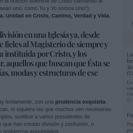
n la oración solemne de Cristo clamando al
 sean uno, como Tu y Yo somos Uno”),
sia. Unidad en Cristo, Camino, Verdad y Vida.
visión en una Iglesia ya, desde
e fieles al Magisterio de siempre y
 instituida por Cristo, y los
La
he
r, aquellos que buscan que Ésta se
30
gías, modas y estructuras de ese
(T
La
cat
Co
muy lentamente, con una
prudencia exquisita
,
icas, ni siquiera las que muchos ven necesarias
Fu
plos, sustituir a varios presidentes de
Po
s que han creado división y confusión, o
por
os problemas enquistados.