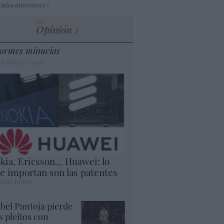
culos anteriores
Opinión
ormes minucias
 Eulogio López
kia, Ericsson... Huawei: lo
e importan son las patentes
ogio López
abel Pantoja pierde
s pleitos con