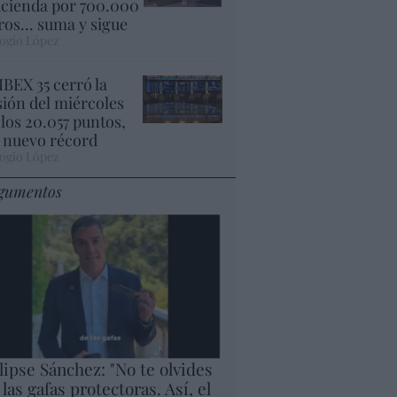
cienda por 700.000
ros... suma y sigue
ogio López
 IBEX 35 cerró la
sión del miércoles
 los 20.057 puntos,
 nuevo récord
ogio López
gumentos
lipse Sánchez: "No te olvides
 las gafas protectoras. Así, el