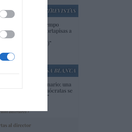
ENTREVISTAS
uropa lleva mucho tiempo
iendo aranceles y cortapisas a
oductos y compañías
ricanas (y europeas)”
Ana Sánchez Arjona
culos anteriores
LA CASA BLANCA
U. Inquietante escenario: una
cera parte de los demócratas se
ine como “socialista”
Ignacio Aguirre
culos anteriores
tas al director