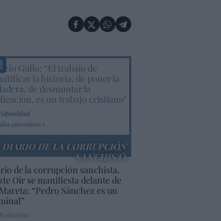
elo Gullo: “El trabajo de
itificar la historia, de poner la
dadera, de desmontar la
ificación, es un trabajo cristiano"
Hispanidad
ulos anteriores
DIARIO DE LA CORRUPCIÓN
SANCHISTA
rio de la corrupción sanchista.
te Oír se manifiesta delante de
Mareta: “Pedro Sánchez es un
minal”
 Redacción