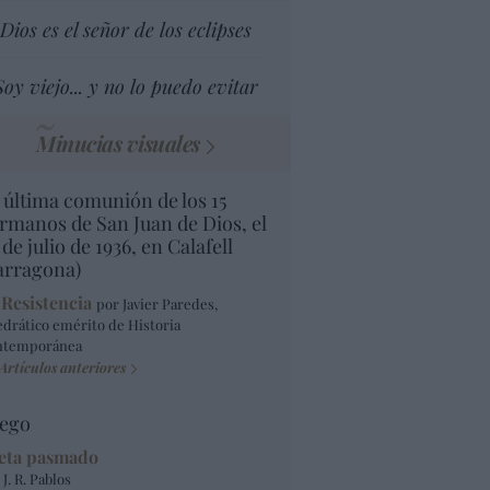
Dios es el señor de los eclipses
Soy viejo... y no lo puedo evitar
Minucias visuales
 última comunión de los 15
rmanos de San Juan de Dios, el
 de julio de 1936, en Calafell
arragona)
 Resistencia
por Javier Paredes,
edrático emérito de Historia
ntemporánea
Artículos anteriores
ego
eta pasmado
 J. R. Pablos