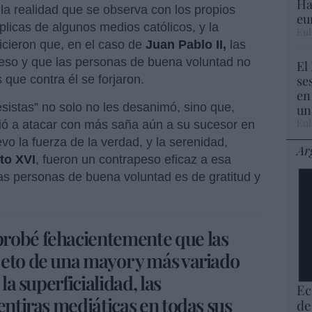
Ha
la realidad que se observa con los propios
eu
éplicas de algunos medios católicos, y la
Eul
icieron que, en el caso de
Juan Pablo II,
las
peso y que las personas de buena voluntad no
El
se
que contra él se forjaron.
en
sistas” no solo no les desanimó, sino que,
un
Eul
lió a atacar con más saña aún a su sucesor en
o la fuerza de la verdad, y la serenidad,
Ar
to XVI
, fueron un contrapeso eficaz a esa
s personas de buena voluntad es de gratitud y
robé fehacientemente que las
eto de una mayor y más variado
la superficialidad, las
Ec
entiras mediáticas en todas sus
de