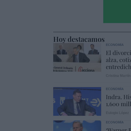
Hoy destacamos
ECONOMÍA
El divorc
alza, coti
entredic
Cristina Martín
ECONOMÍA
Indra. Hi
1.600 mil
Eulogio López
ECONOMÍA
‘Warner B