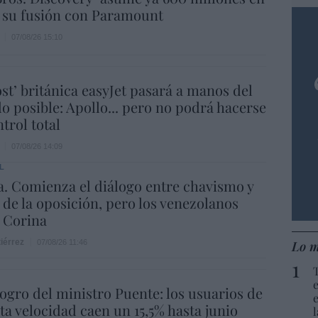
 su fusión con Paramount
07/08/26 15:10
ost’ británica easyJet pasará a manos del
o posible: Apollo... pero no podrá hacerse
trol total
07/08/26 14:09
L
. Comienza el diálogo entre chavismo y
 de la oposición, pero los venezolanos
 Corina
iérrez
Lo m
07/08/26 11:46
 logro del ministro Puente: los usuarios de
lta velocidad caen un 15,5% hasta junio