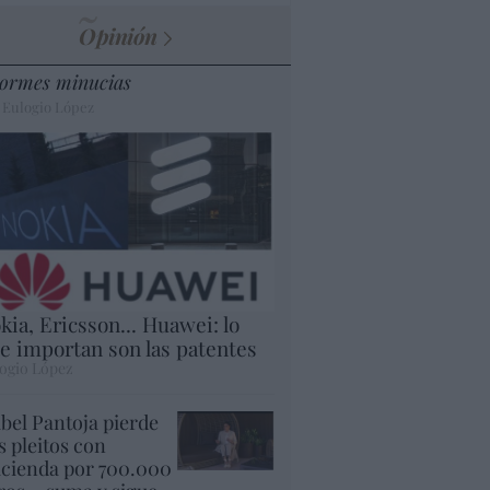
Opinión
ormes minucias
 Eulogio López
kia, Ericsson... Huawei: lo
e importan son las patentes
ogio López
abel Pantoja pierde
s pleitos con
cienda por 700.000