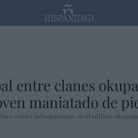
PP
SANTANDER
Religión
al entre clanes okupa
joven maniatado de pi
bíes contra subsaharianos, en el edificio okupado