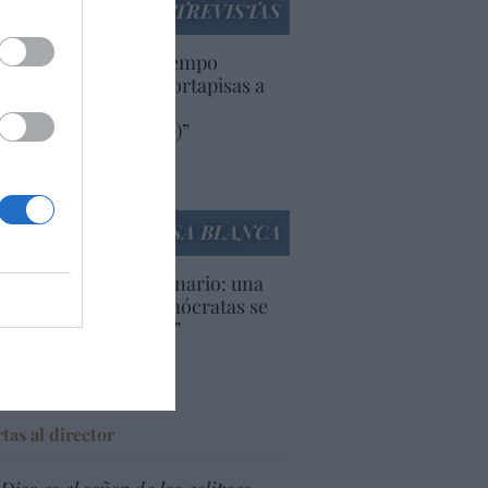
ENTREVISTAS
uropa lleva mucho tiempo
iendo aranceles y cortapisas a
oductos y compañías
ricanas (y europeas)”
Ana Sánchez Arjona
culos anteriores
LA CASA BLANCA
U. Inquietante escenario: una
cera parte de los demócratas se
ine como “socialista”
Ignacio Aguirre
culos anteriores
tas al director