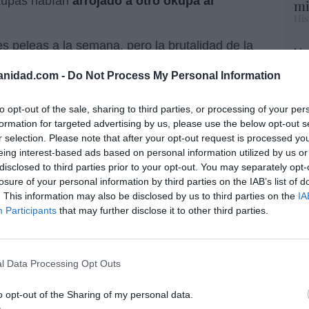
okupas habían
arrojado a otro okupa al
mi
His
s peleas a la semana, pero la brutalidad de la
Vo
 caso acapare titulares, comenzó con el
hi
anidad.com -
Do Not Process My Personal Information
, posteriormente empezaron a agredirse con
y 
op
 que uno de los okupas magrebís aparece
pr
to opt-out of the sale, sharing to third parties, or processing of your per
 cuando el grupo de subsaharianos se ceba,
Red
formation for targeted advertising by us, please use the below opt-out s
 mientras la 'víctima' pide ayuda a gritos.
r selection. Please note that after your opt-out request is processed y
eing interest-based ads based on personal information utilized by us or
“S
 calles son seguras, lo dice el Gobierno de
disclosed to third parties prior to your opt-out. You may separately opt-
si
losure of your personal information by third parties on the IAB’s list of
ab
. This information may also be disclosed by us to third parties on the
IA
po
Participants
that may further disclose it to other third parties.
Es
segura de Marlaska. Dos magrebíes de un
Go
nmigrantes en Ceuta, detenidos por
co
almente de una mujer en medio de la
Ma
l Data Processing Opt Outs
ante de sus hijas
ce
His
o opt-out of the Sharing of my personal data.