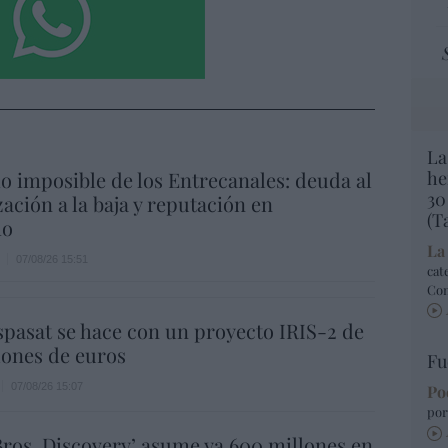
La
io imposible de los Entrecanales: deuda al
he
30
zación a la baja y reputación en
(T
ho
La
07/08/26 15:51
cat
Co
spasat se hace con un proyecto IRIS-2 de
lones de euros
Fu
07/08/26 15:07
Po
por
ros. Discovery’ asume ya 600 millones en