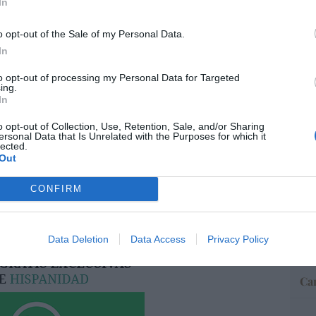
In
o opt-out of the Sale of my Personal Data.
“E
resado este artículo?
In
pon
pr
tro newsletter y recibe cada dia
to opt-out of processing my Personal Data for Targeted
ame
o más destacado de Hispanidad
ing.
In
por 
Artí
o opt-out of Collection, Use, Retention, Sale, and/or Sharing
ersonal Data that Is Unrelated with the Purposes for which it
lected.
iones legales
Out
EEU
CONFIRM
ter
def
por 
Data Deletion
Data Access
Privacy Policy
Artí
Car