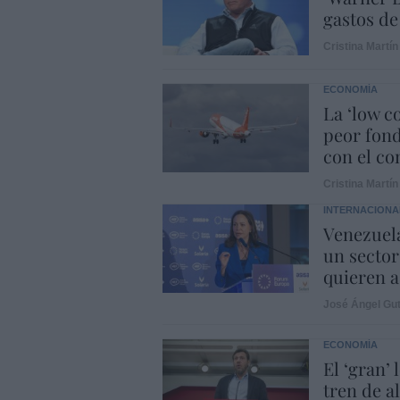
gastos de
Cristina Martín
ECONOMÍA
La ‘low c
peor fond
con el con
Cristina Martín
INTERNACIONA
Venezuela
un sector
quieren a
José Ángel Gut
ECONOMÍA
El ‘gran’
tren de a