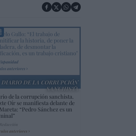
elo Gullo: “El trabajo de
itificar la historia, de poner la
dadera, de desmontar la
ificación, es un trabajo cristiano"
Hispanidad
ulos anteriores
DIARIO DE LA CORRUPCIÓN
SANCHISTA
rio de la corrupción sanchista.
te Oír se manifiesta delante de
Mareta: “Pedro Sánchez es un
minal”
 Redacción
culos anteriores