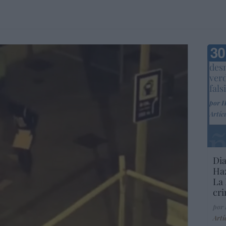
Marc
desm
ver
fals
por 
Artíc
Dia
Haz
La 
cri
por
Artí