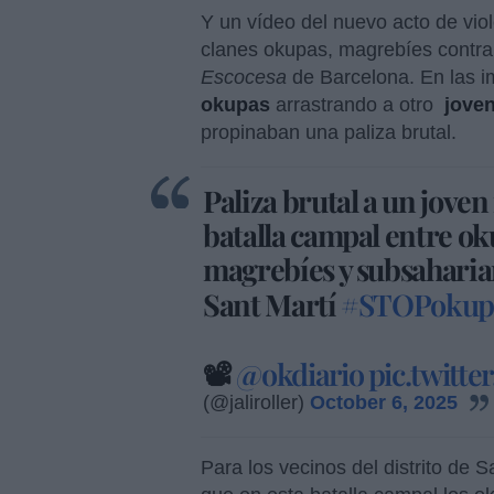
Y un vídeo del nuevo acto de viol
clanes okupas, magrebíes contra
Escocesa
de Barcelona. En las 
okupas
arrastrando a otro
jove
propinaban una paliza brutal.
Paliza brutal a un jov
batalla campal entre o
magrebíes y subsaharian
Sant Martí
#STOPokup
📽️
@okdiario
pic.twitt
(@jaliroller)
October 6, 2025
Para los vecinos del distrito de 