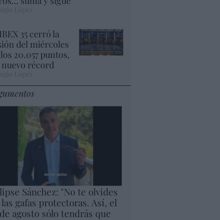
ros... suma y sigue
ogio López
 IBEX 35 cerró la
sión del miércoles
 los 20.057 puntos,
 nuevo récord
ogio López
gumentos
lipse Sánchez: "No te olvides
 las gafas protectoras. Así, el
 de agosto sólo tendrás que