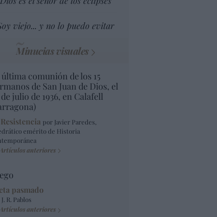
Dios es el señor de los eclipses
Soy viejo... y no lo puedo evitar
Minucias visuales
 última comunión de los 15
rmanos de San Juan de Dios, el
 de julio de 1936, en Calafell
arragona)
 Resistencia
por Javier Paredes,
edrático emérito de Historia
ntemporánea
Artículos anteriores
ego
eta pasmado
 J. R. Pablos
Artículos anteriores