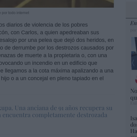
 por todo internet
En
 diarios de violencia de los pobres
por
cón, con Carlos, a quien apedreaban sus
salojo por una pelea que dejó dos heridos, en
sgo de derrumbe por los destrozos causados por
nazas de muerte a la propietaria o, con una
ovocando un incendio en un edificio que
e llegamos a la cota máxima apalizando a una
ijo o a un concejal en pleno tapiado en el
No
qu
Eul
kupa. Una anciana de 91 años recupera su
la encuentra completamente destrozada
Is
do
Ha