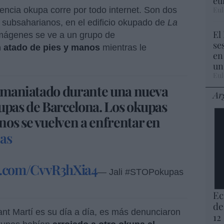
eu
Eul
encia okupa corre por todo internet. Son dos
 subsaharianos, en el edificio okupado de
La
El
imágenes se ve a un grupo de
se
n atado de pies y manos
mientras le
en
un
Eul
en maniatado durante una nueva
Ar
kupas de Barcelona. Los okupas
os se vuelven a enfrentar en
as
er.com/CvvR3hXia4
— Jali #STOPokupas
Ec
de
Sant Martí es su día a día, es más denunciaron
12