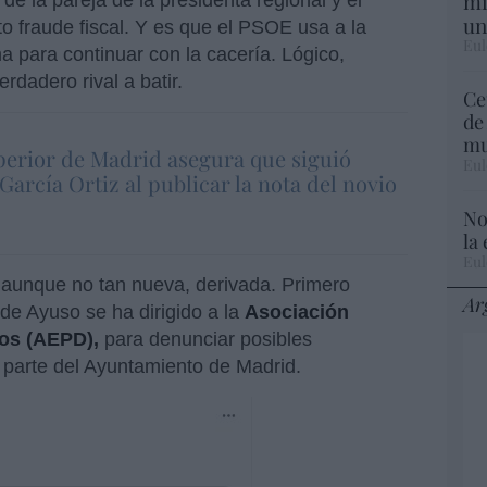
mi
e la pareja de la presidenta regional y el
un
to fraude fiscal. Y es que el PSOE usa a la
Eul
a para continuar con la cacería. Lógico,
dadero rival a batir.
Ce
de
mu
uperior de Madrid asegura que siguió
Eul
García Ortiz al publicar la nota del novio
No
la
Eul
aunque no tan nueva, derivada. Primero
Ar
 de Ayuso se ha dirigido a la
Asociación
tos (AEPD),
para denunciar posibles
r parte del Ayuntamiento de Madrid.