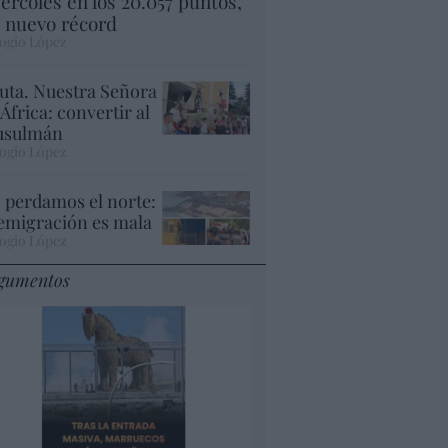
ércoles en los 20.057 puntos,
 nuevo récord
ogio López
uta. Nuestra Señora
 África: convertir al
sulmán
ogio López
 perdamos el norte:
 emigración es mala
ogio López
gumentos