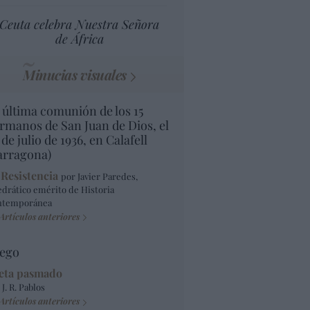
Ceuta celebra Nuestra Señora
de África
Minucias visuales
 última comunión de los 15
rmanos de San Juan de Dios, el
 de julio de 1936, en Calafell
arragona)
 Resistencia
por Javier Paredes,
edrático emérito de Historia
ntemporánea
Artículos anteriores
ego
eta pasmado
 J. R. Pablos
Artículos anteriores