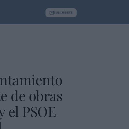
SUSCRÍBETE
untamiento
te de obras
 y el PSOE
l