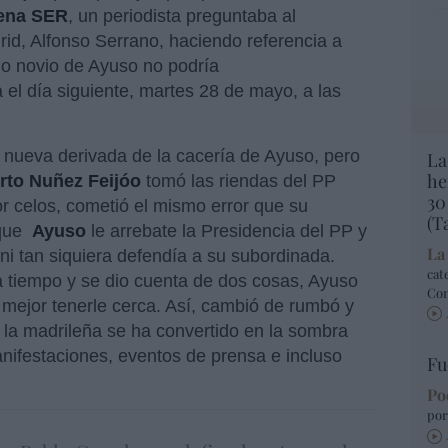
ena SER
, un periodista preguntaba al
rid, Alfonso Serrano, haciendo referencia a
io novio de Ayuso no podría
 el día siguiente, martes 28 de mayo, a las
nueva derivada de la cacería de Ayuso, pero
La
he
rto Nuñez Feijóo
tomó las riendas del PP
30
r celos, cometió el mismo error que su
(T
que
Ayuso
le arrebate la Presidencia del PP y
La
ni tan siquiera defendía a su subordinada.
cat
 a tiempo y se dio cuenta de dos cosas, Ayuso
Co
' mejor tenerle cerca. Así, cambió de rumbó y
s la madrileña se ha convertido en la sombra
anifestaciones, eventos de prensa e incluso
Fu
Po
por