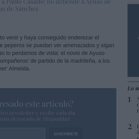
a a Pablo Casado: no defiende a Ayuso de
as de Sánchez
sto venir y haya conseguido enderezar el
o de peperos se puedan ver amenazados y sigan
o lo perdamos de vista: el novio de Ayuso
ompañeros' de partido de la madrileña, a los
ner' Almeida.
Lo m
resado este artículo?
tro newsletter y recibe cada dia
o más destacado de Hispanidad