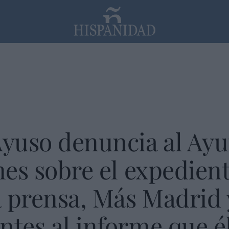
PP
SANTANDER
Religión
Ayuso denuncia al Ay
ones sobre el expedien
la prensa, Más Madrid
ntes al informe que é