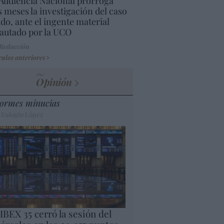
Audiencia Nacional prorroga
s meses la investigación del caso
do, ante el ingente material
autado por la UCO
 Redacción
culos anteriores
Opinión
ormes minucias
 Eulogio López
 IBEX 35 cerró la sesión del