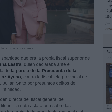
La 
sei
Kol
inc
por
Artí
a la razón a la presidenta
En
por
spanidad que era la propia fiscal superior de
na Lastra
, quien declaraba ante el
lla de
la pareja de la Presidenta de la
íaz Ayuso,
contra la fiscal jefa provincial de
al Julián Salto por presuntos delitos de
a intimidad.
den directa del fiscal general del
 difundir la nota aclaratoria sobre las
El