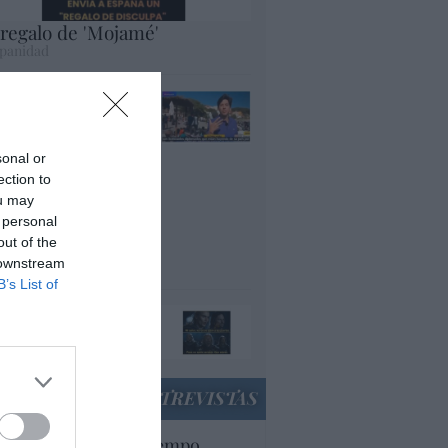
 regalo de 'Mojamé'
panidad
lepedro en acción:
VE afirma que entre
s que han invadido
sonal or
uta, "muchos son
ection to
cenciados y
ou may
plomados, que están
 personal
yendo de su país
out of the
r la guerra"
 downstream
panidad
B’s List of
ando el orco llame a
 puerta, ábresela
acción
ENTREVISTAS
uropa lleva mucho tiempo