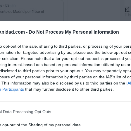
El
His
Te
anidad.com -
Do Not Process My Personal Information
RT
d
presentó una denuncia ante la
Junta
lo
berí
por “posible infracción urbanística” por
to opt-out of the sale, sharing to third parties, or processing of your per
Ce
e Ayuso en su domicilio. Por supuesto el
formation for targeted advertising by us, please use the below opt-out s
li
osamente el concejal del PP en el
r selection. Please note that after your opt-out request is processed y
di
eing interest-based ads based on personal information utilized by us or
n a hacer inspección en el piso: "Se lo he
hu
disclosed to third parties prior to your opt-out. You may separately opt-
po
raba Jaime González Taboada, ahora concejal
losure of your personal information by third parties on the IAB’s list of
His
or general del PP de Madrid y hombre de
. This information may also be disclosed by us to third parties on the
IA
Participants
that may further disclose it to other third parties.
Cu
tu
Red
contra Ayuso continúa: la llaman a
l Data Processing Opt Outs
 Congreso y quieren investigar si pidió
a de obras para reformar el piso de su
o opt-out of the Sharing of my personal data.
“E