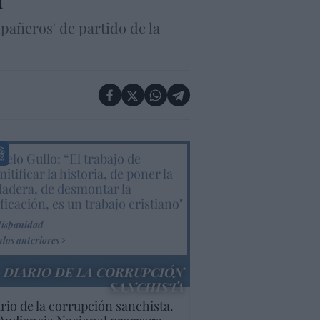
pañeros' de partido de la
elo Gullo: “El trabajo de
itificar la historia, de poner la
dadera, de desmontar la
ificación, es un trabajo cristiano"
Hispanidad
ulos anteriores
DIARIO DE LA CORRUPCIÓN
SANCHISTA
rio de la corrupción sanchista.