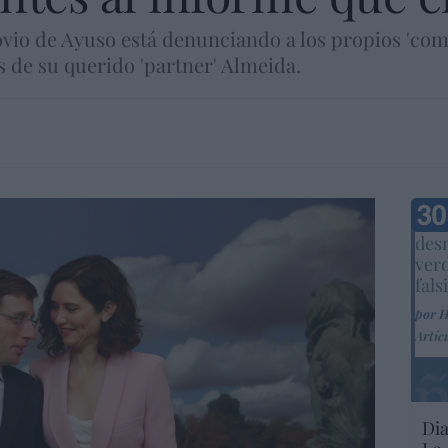
ovio de Ayuso está denunciando a los propios 'com
 de su querido 'partner' Almeida.
Marc
desm
ver
fals
por 
Artíc
Dia