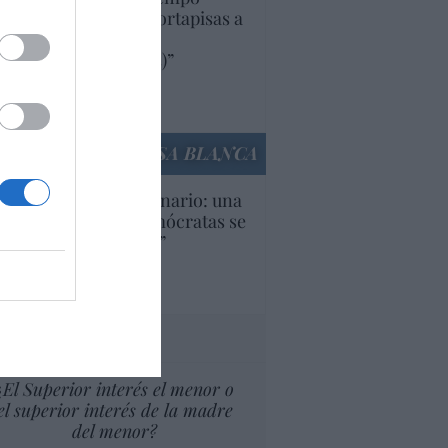
iendo aranceles y cortapisas a
oductos y compañías
ricanas (y europeas)”
Ana Sánchez Arjona
culos anteriores
LA CASA BLANCA
U. Inquietante escenario: una
cera parte de los demócratas se
ine como “socialista”
Ignacio Aguirre
culos anteriores
tas al director
¿El Superior interés el menor o
el superior interés de la madre
del menor?