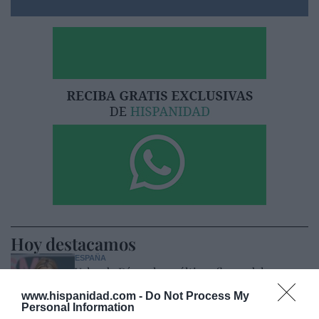
Hoy destacamos
ESPAÑA
Yolanda Díaz, el penúltimo fiasco del
Gobierno Sánchez, escaso en reputación e
www.hispanidad.com -
Do Not Process My
influencia internacional: se conforma con
Personal Information
ser la número dos de la OIT