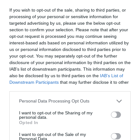
Cristina Martín
06/08/26 12:41
If you wish to opt-out of the sale, sharing to third parties, or
processing of your personal or sensitive information for
INTERNACIONAL
targeted advertising by us, please use the below opt-out
Colombia. De la Espriella toma posesión
section to confirm your selection. Please note that after your
como presidente, entre amenazas terroristas
del ELN y el sabotaje de la Izquierda
opt-out request is processed you may continue seeing
interest-based ads based on personal information utilized by
José Ángel Gutiérrez
06/08/26 12:35
us or personal information disclosed to third parties prior to
SOCIEDAD
your opt-out. You may separately opt-out of the further
Grupo Consorcio se 'conserva'... y se supera:
disclosure of your personal information by third parties on the
cerró 2025 -75 aniversario-, con una
IAB’s list of downstream participants. This information may
facturación bruta superior a los 126 millones
also be disclosed by us to third parties on the
IAB’s List of
de euros, un 10% más
Downstream Participants
that may further disclose it to other
Redacción
06/08/26 12:36
third parties.
ECONOMÍA
Personal Data Processing Opt Outs
Eli Lilly sigue ‘engordando’ su ventas gracias
a sus medicamentos estrella: Mounjaro
I want to opt-out of the Sharing of my
(contra la diabetes tipo 2) y Zepbound,
personal data.
contra la obesidad
Opted In
Redacción
06/08/26 11:28
I want to opt-out of the Sale of my
Personal Data.
OPINIÓN