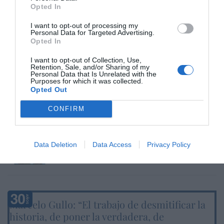
Opted In
El regalo de 'Mojamé'
Hispanidad
06/08/26 11:16
I want to opt-out of processing my
Personal Data for Targeted Advertising.
Opted In
I want to opt-out of Collection, Use,
OPINIÓN
Retention, Sale, and/or Sharing of my
“Sánchez es un sinvergüenza que ha
Personal Data that Is Unrelated with the
abandonado a su país, porque Ceuta es
Purposes for which it was collected.
España. Tenemos un Gobierno en
Opted Out
connivencia con Marruecos”: acusa una ceutí
CONFIRM
Hispanidad
06/08/26 11:30
SOCIEDAD
Ceuta y Melilla, las dos columnas de Hércules
Data Deletion
Data Access
Privacy Policy
Eulogio López
06/08/26 07:58
Marcelo Gullo: “El trabajo de desmitificar la
historia, de poner la verdadera, de