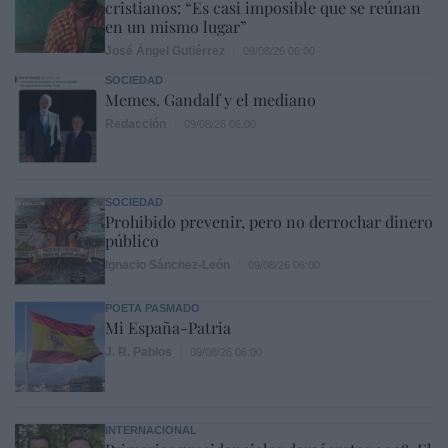
cristianos: “Es casi imposible que se reúnan
en un mismo lugar”
José Ángel Gutiérrez
09/08/26 06:00
SOCIEDAD
Memes. Gandalf y el mediano
Redacción
09/08/26 06:00
SOCIEDAD
Prohibido prevenir, pero no derrochar dinero
público
Ignacio Sánchez-León
09/08/26 06:00
POETA PASMADO
Mi España-Patria
J. R. Pablos
09/08/26 06:00
INTERNACIONAL