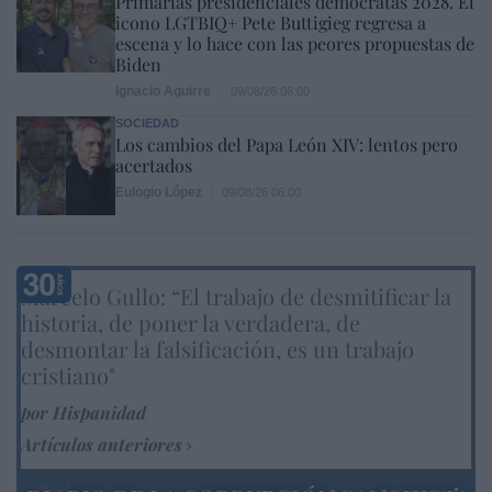
Primarias presidenciales demócratas 2028. El
icono LGTBIQ+ Pete Buttigieg regresa a
escena y lo hace con las peores propuestas de
Biden
Ignacio Aguirre
09/08/26 06:00
SOCIEDAD
Los cambios del Papa León XIV: lentos pero
acertados
Eulogio López
09/08/26 06:00
Marcelo Gullo: “El trabajo de desmitificar la
historia, de poner la verdadera, de
desmontar la falsificación, es un trabajo
cristiano"
por Hispanidad
Artículos anteriores