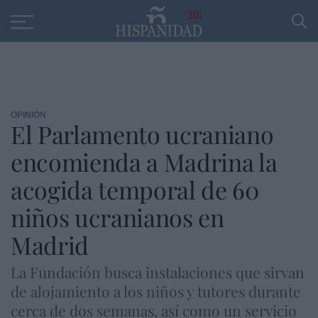
Educación
Entrevistas
PP
SANTANDER
R
30
OPINIÓN
El Parlamento ucraniano
encomienda a Madrina la
acogida temporal de 60
niños ucranianos en
Madrid
La Fundación busca instalaciones que sirvan
de alojamiento a los niños y tutores durante
cerca de dos semanas, así como un servicio