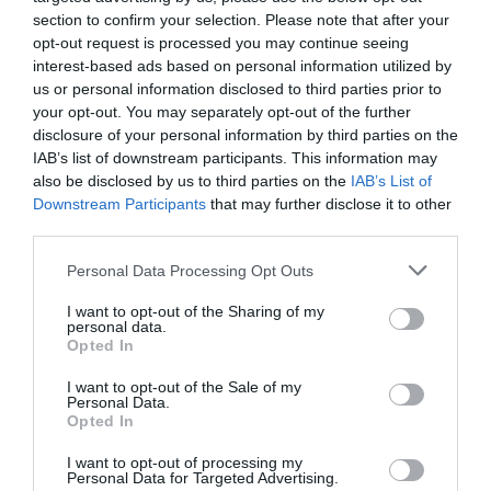
section to confirm your selection. Please note that after your
opt-out request is processed you may continue seeing
interest-based ads based on personal information utilized by
us or personal information disclosed to third parties prior to
Nokia, Ericsson... Huawei: lo que importan
your opt-out. You may separately opt-out of the further
disclosure of your personal information by third parties on the
son las patentes
IAB’s list of downstream participants. This information may
Eulogio López
also be disclosed by us to third parties on the
IAB’s List of
Downstream Participants
that may further disclose it to other
Isabel Pantoja pierde dos pleitos
third parties.
con Hacienda por 700.000
euros... suma y sigue
Personal Data Processing Opt Outs
Eulogio López
I want to opt-out of the Sharing of my
personal data.
El IBEX 35 cerró la sesión del
Opted In
miércoles en los 20.057 puntos,
I want to opt-out of the Sale of my
un nuevo récord
Personal Data.
Opted In
Eulogio López
I want to opt-out of processing my
Argumentos
Personal Data for Targeted Advertising.