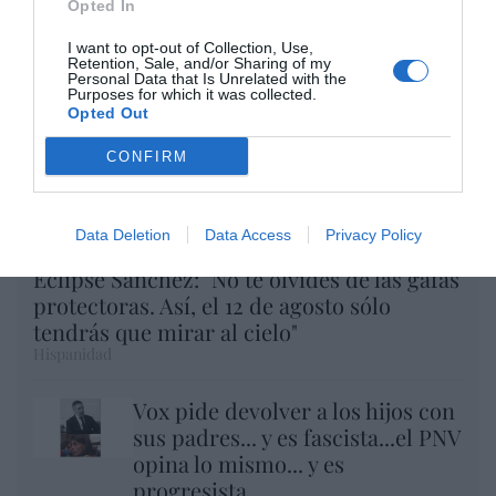
Opted In
I want to opt-out of Collection, Use,
Retention, Sale, and/or Sharing of my
Personal Data that Is Unrelated with the
Purposes for which it was collected.
Opted Out
CONFIRM
Data Deletion
Data Access
Privacy Policy
Eclipse Sánchez: "No te olvides de las gafas
protectoras. Así, el 12 de agosto sólo
tendrás que mirar al cielo"
Hispanidad
Vox pide devolver a los hijos con
sus padres... y es fascista...el PNV
opina lo mismo... y es
progresista