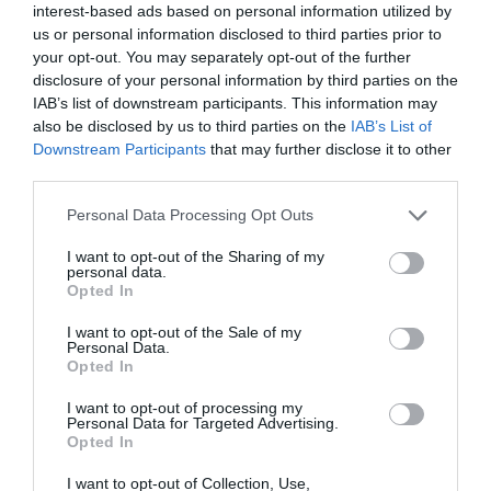
interest-based ads based on personal information utilized by
sentido, los retiros de Emaús se han convertido en
us or personal information disclosed to third parties prior to
un camino de encuentro con Cristo para miles de
your opt-out. You may separately opt-out of the further
personas. Nacido en una modesta parroquia de
disclosure of your personal information by third parties on the
Miami en los años setenta, este movimiento ha
IAB’s list of downstream participants. This information may
also be disclosed by us to third parties on the
IAB’s List of
llevado esperanza, reconciliación y renovación
Downstream Participants
that may further disclose it to other
espiritual a innumerables corazones. Este libro
third parties.
narra la historia de esa llama encendida por el
Espíritu Santo y propone una invitación sencilla:
Personal Data Processing Opt Outs
abrirse a Dios, dejarse acompañar y descubrir una
I want to opt-out of the Sharing of my
fe capaz de transformar la vida desde dentro.
personal data.
Opted In
Porque quien vive Emaús aprende que el mejor
regalo es conducir a otros hacia ese mismo
I want to opt-out of the Sale of my
encuentro.
Personal Data.
Opted In
I want to opt-out of processing my
ETIQUETAS:
LIBROS RECOMENDADOS
Personal Data for Targeted Advertising.
Opted In
I want to opt-out of Collection, Use,