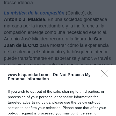
trascendencia.
La mística de la compasión
(Cántico), de
Antonio J. Mialdea
. En una sociedad globalizada
marcada por la incertidumbre y la indiferencia, la
compasión emerge como una necesidad esencial.
Antonio José Mialdea recurre a la figura de
San
Juan de la Cruz
para mostrar cómo la experiencia
de la soledad, el sufrimiento y la búsqueda interior
puede transformarse en esperanza y amor. A través
de su vida y pensamiento, este ensayo propone una
espiritualidad comprometida, capaz de convertir el
www.hispanidad.com -
Do Not Process My
dolor en encuentro, la escritura en transfiguración y
Personal Information
la alteridad en camino hacia la paz, la dignidad
humana y una profunda renovación ética.
If you wish to opt-out of the sale, sharing to third parties, or
processing of your personal or sensitive information for
Retiros de Emaús
(Almuzara), de
Eduardo
targeted advertising by us, please use the below opt-out
Brunet
y
Rafael Olmedo
. En una época marcada
section to confirm your selection. Please note that after your
opt-out request is processed you may continue seeing
por la soledad, la incertidumbre y la búsqueda de