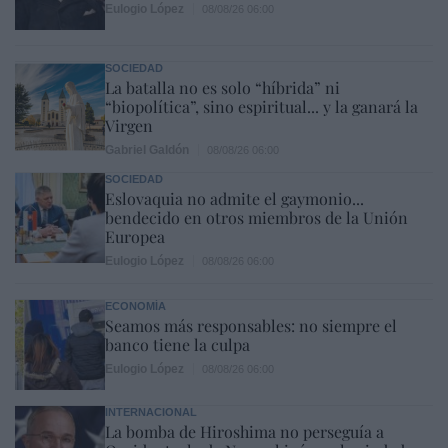
Eulogio López
08/08/26 06:00
SOCIEDAD
La batalla no es solo “híbrida” ni
“biopolítica”, sino espiritual... y la ganará la
Virgen
Gabriel Galdón
08/08/26 06:00
SOCIEDAD
Eslovaquia no admite el gaymonio...
bendecido en otros miembros de la Unión
Europea
Eulogio López
08/08/26 06:00
ECONOMÍA
Seamos más responsables: no siempre el
banco tiene la culpa
Eulogio López
08/08/26 06:00
INTERNACIONAL
La bomba de Hiroshima no perseguía a