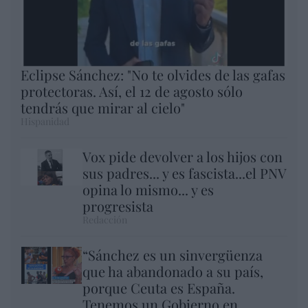
Eclipse Sánchez: "No te olvides de las gafas
protectoras. Así, el 12 de agosto sólo
tendrás que mirar al cielo"
Hispanidad
Vox pide devolver a los hijos con
sus padres... y es fascista...el PNV
opina lo mismo... y es
progresista
Redacción
“Sánchez es un sinvergüenza
que ha abandonado a su país,
porque Ceuta es España.
Tenemos un Gobierno en