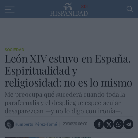
Educación
Entrevistas
PP
SANTANDER
R
30
SOCIEDAD
León XIV estuvo en España.
Espiritualidad y
religiosidad: no es lo mismo
Me preocupa qué sucederá cuando toda la
parafernalia y el despliegue espectacular
desaparezcan —y no lo digo con ironía—.
20/06/26 06:00
Humberto Pérez-Tomé