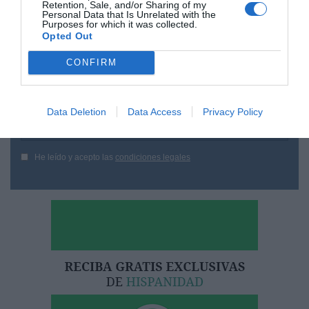
Retention, Sale, and/or Sharing of my
Personal Data that Is Unrelated with the
¿Te ha interesado este artículo?
Purposes for which it was collected.
Opted Out
Suscríbete a nuestro newsletter y recibe cada dia
en tu correo lo más destacado de Hispanidad
CONFIRM
Tu correo electrónico...
Data Deletion
Data Access
Privacy Policy
He leído y acepto las
condiciones legales