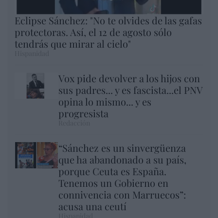
Eclipse Sánchez: "No te olvides de las gafas
protectoras. Así, el 12 de agosto sólo
tendrás que mirar al cielo"
Hispanidad
Vox pide devolver a los hijos con
sus padres... y es fascista...el PNV
opina lo mismo... y es
progresista
Redacción
“Sánchez es un sinvergüenza
que ha abandonado a su país,
porque Ceuta es España.
Tenemos un Gobierno en
connivencia con Marruecos”:
acusa una ceutí
Hispanidad