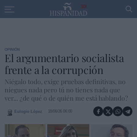
Educación
Entrevistas
PP
SANTANDER
R
30
OPINIÓN
El argumentario socialista
frente a la corrupción
Niégalo todo, exige pruebas definitivas, no
niegues nada pero tú no tienes nada que
ver... ¿de qué o de quién me está hablando?
18/06/26 06:00
Eulogio López