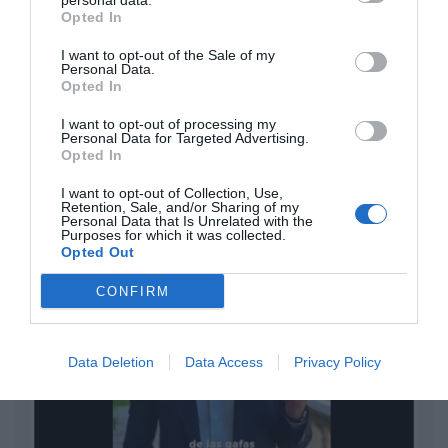
personal data.
con Hacienda por 700.000
Opted In
euros... suma y sigue
I want to opt-out of the Sale of my
Eulogio López
Personal Data.
Opted In
El IBEX 35 cerró la sesión del
I want to opt-out of processing my
miércoles en los 20.057 puntos,
Personal Data for Targeted Advertising.
un nuevo récord
Opted In
Eulogio López
I want to opt-out of Collection, Use,
Retention, Sale, and/or Sharing of my
Argumentos
Personal Data that Is Unrelated with the
Purposes for which it was collected.
Opted Out
CONFIRM
Data Deletion
Data Access
Privacy Policy