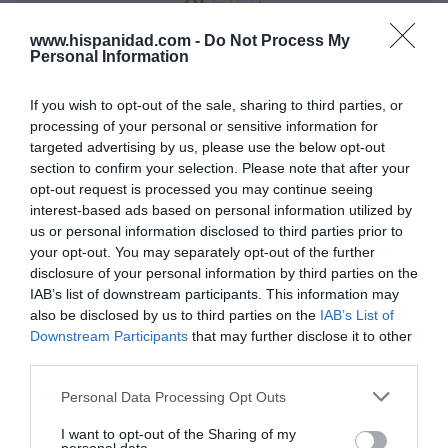
Opinión
www.hispanidad.com -
Do Not Process My
Enormes minucias
Personal Information
por Eulogio López
If you wish to opt-out of the sale, sharing to third parties, or
processing of your personal or sensitive information for
targeted advertising by us, please use the below opt-out
section to confirm your selection. Please note that after your
opt-out request is processed you may continue seeing
interest-based ads based on personal information utilized by
us or personal information disclosed to third parties prior to
your opt-out. You may separately opt-out of the further
disclosure of your personal information by third parties on the
IAB’s list of downstream participants. This information may
also be disclosed by us to third parties on the
IAB’s List of
Downstream Participants
that may further disclose it to other
Nokia, Ericsson... Huawei: lo que importan
third parties.
son las patentes
Eulogio López
Personal Data Processing Opt Outs
Isabel Pantoja pierde dos pleitos
I want to opt-out of the Sharing of my