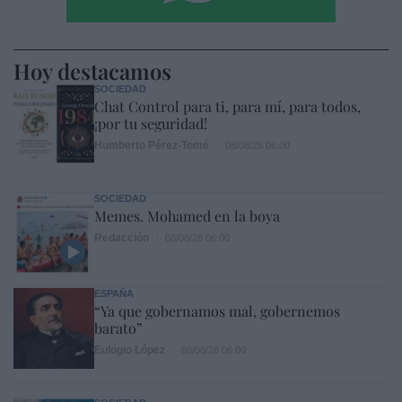
Hoy destacamos
SOCIEDAD
Chat Control para ti, para mí, para todos,
¡por tu seguridad!
Humberto Pérez-Tomé
08/08/26 06:00
SOCIEDAD
Memes. Mohamed en la boya
Redacción
08/08/26 06:00
ESPAÑA
“Ya que gobernamos mal, gobernemos
barato”
Eulogio López
08/08/26 06:00