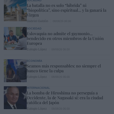
SOCIEDAD
La batalla no es solo “híbrida” ni
“biopolítica”, sino espiritual... y la ganará la
Virgen
Gabriel Galdón
08/08/26 06:00
SOCIEDAD
Eslovaquia no admite el gaymonio...
bendecido en otros miembros de la Unión
Europea
Eulogio López
08/08/26 06:00
ECONOMÍA
Seamos más responsables: no siempre el
banco tiene la culpa
Eulogio López
08/08/26 06:00
INTERNACIONAL
La bomba de Hiroshima no perseguía a
Occidente, la de Nagasaki sí: era la ciudad
católica del Japón
Eulogio López
08/08/26 06:00