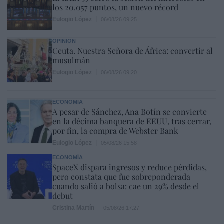
los 20.057 puntos, un nuevo récord
Eulogio López
06/08/26 09:25
OPINIÓN
Ceuta. Nuestra Señora de África: convertir al
musulmán
Eulogio López
06/08/26 09:20
ECONOMÍA
A pesar de Sánchez, Ana Botín se convierte
en la décima banquera de EEUU, tras cerrar,
por fin, la compra de Webster Bank
Eulogio López
05/08/26 15:58
ECONOMÍA
SpaceX dispara ingresos y reduce pérdidas,
pero constata que fue sobreponderada
cuando salió a bolsa: cae un 29% desde el
debut
Cristina Martín
05/08/26 17:27