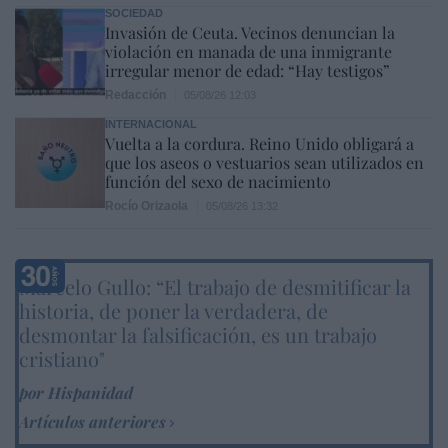
SOCIEDAD
Invasión de Ceuta. Vecinos denuncian la
violación en manada de una inmigrante
irregular menor de edad: “Hay testigos”
Redacción
05/08/26 12:03
INTERNACIONAL
Vuelta a la cordura. Reino Unido obligará a
que los aseos o vestuarios sean utilizados en
función del sexo de nacimiento
Rocío Orizaola
05/08/26 13:32
Marcelo Gullo: “El trabajo de desmitificar la
historia, de poner la verdadera, de
desmontar la falsificación, es un trabajo
cristiano"
por Hispanidad
Artículos anteriores