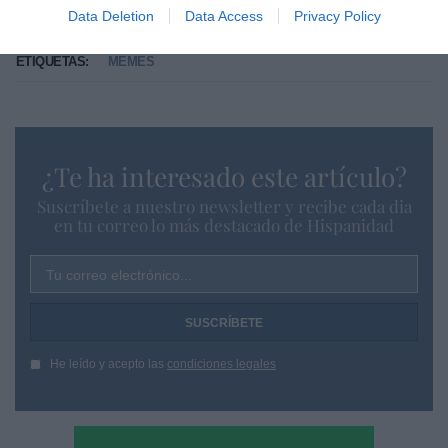
Data Deletion
Data Access
Privacy Policy
ETIQUETAS:
MEMES
¿Te ha interesado este artículo?
Suscríbete a nuestro newsletter y recibe cada dia
en tu correo lo más destacado de Hispanidad
Tu correo electrónico...
He leído y acepto las
condiciones legales