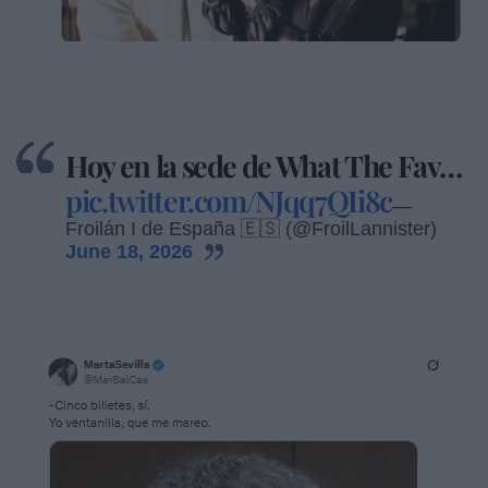
Hoy en la sede de What The Fav…
pic.twitter.com/NJqq7QIi8c
—
Froilán I de España 🇪🇸 (@FroilLannister)
June 18, 2026