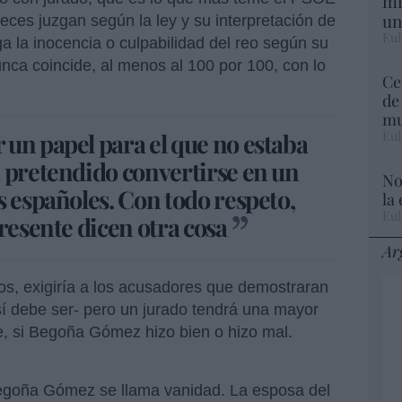
mi
un
ces juzgan según la ley y su interpretación de
Eul
a la inocencia o culpabilidad del reo según su
 nunca coincide, al menos al 100 por 100, con lo
Ce
de
mu
Eul
un papel para el que no estaba
 pretendido convertirse en un
No
s españoles. Con todo respeto,
la
Eul
resente dicen otra cosa
Ar
os, exigiría a los acusadores que demostraran
así debe ser- pero un jurado tendrá una mayor
te, si Begoña Gómez hizo bien o hizo mal.
 Begoña Gómez se llama vanidad. La esposa del