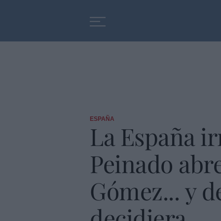
Educación
Entrevistas
ESPAÑA
La España ir
Peinado abre
Gómez... y d
decidiera