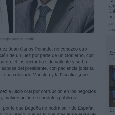
La 
sei
Kol
inc
por
Artí
a viajar fuera de España
 juez Juan Carlos Peinado, no conozco otro
En
ción de un juez por parte de un Gobierno, con
por
bargo, el instructor ha sido valiente y se ha
la esposa del presidente, con paciencia jobiana
 le ha colocado Moncloa y la Fiscalía -¡qué
 a juicio oral por corrupción en los negocios
ias, malversación de caudales públicos.
te, por lo que Begoña no podrá salir de España.
El
cio con jurado, que es lo que más teme el PSOE