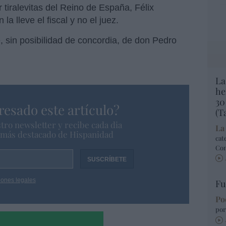
tiralevitas del Reino de España, Félix
la lleve el fiscal y no el juez.
, sin posibilidad de concordia, de don Pedro
La
he
30
resado este artículo?
(T
tro newsletter y recibe cada dia
La
o más destacado de Hispanidad
cat
Co
iones legales
Fu
Po
por