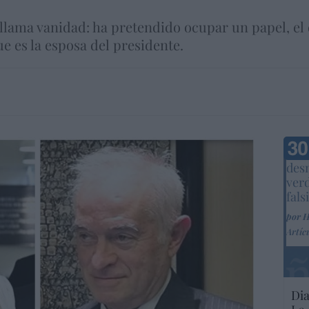
llama vanidad: ha pretendido ocupar un papel, el
 es la esposa del presidente.
Marc
desm
ver
fals
por 
Artíc
Dia