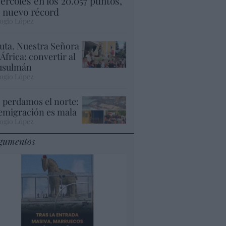
ércoles en los 20.057 puntos,
 nuevo récord
ogio López
uta. Nuestra Señora
 África: convertir al
sulmán
ogio López
 perdamos el norte:
 emigración es mala
ogio López
gumentos