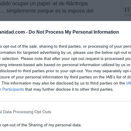
dido ocupar un papel -el de filántropa
El
a... simplemente porque es la esposa del
His
Te
anidad.com -
Do Not Process My Personal Information
temo. Sánchez es un ególatra. Por
RT
lo
 porque así se protege él. Por
to opt-out of the sale, sharing to third parties, or processing of your per
Ce
verdad, sino ganar o perder
formation for targeted advertising by us, please use the below opt-out s
li
r selection. Please note that after your opt-out request is processed y
di
eing interest-based ads based on personal information utilized by us or
hu
disclosed to third parties prior to your opt-out. You may separately opt-
po
un papel para el que no estaba preparada y,
losure of your personal information by third parties on the IAB’s list of
His
e en un referente moral para los españoles.
. This information may also be disclosed by us to third parties on the
IA
sado, como colaboradora en el negocio de
Participants
that may further disclose it to other third parties.
Cu
, así como su presente, donde la 'cátedra' de
tu
n un perfil de Antoñita la fantástica, señalan
Red
l Data Processing Opt Outs
or parte del juez Peinado, su no archivo y envío
o opt-out of the Sharing of my personal data.
do con más vergüenza que el PSOE hubiese
“E