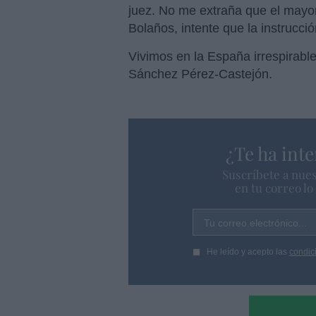
juez. No me extraña que el mayor 
Bolaños, intente que la instrucción 
Vivimos en la España irrespirable
Sánchez Pérez-Castejón.
¿Te ha inte
Suscríbete a nues
en tu correo l
Tu correo electrónico...
He leído y acepto las
condic