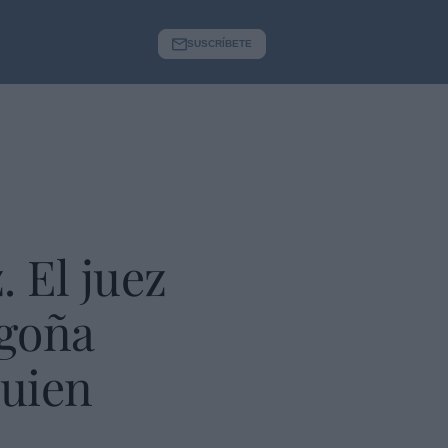
SUSCRÍBETE
 El juez
egoña
quien