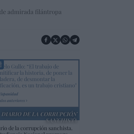
 de admirada filántropa
elo Gullo: “El trabajo de
itificar la historia, de poner la
dadera, de desmontar la
ificación, es un trabajo cristiano"
Hispanidad
ulos anteriores
DIARIO DE LA CORRUPCIÓN
SANCHISTA
rio de la corrupción sanchista.