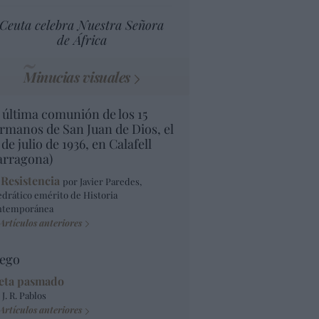
Ceuta celebra Nuestra Señora
de África
Minucias visuales
 última comunión de los 15
rmanos de San Juan de Dios, el
 de julio de 1936, en Calafell
arragona)
 Resistencia
por Javier Paredes,
edrático emérito de Historia
ntemporánea
Artículos anteriores
ego
eta pasmado
 J. R. Pablos
Artículos anteriores