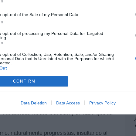
In
pon
e nada, me temo. Sánchez es un ególatra. Por
pr
sí se protege él. Por tanto, no le importa la
o opt-out of the Sale of my Personal Data.
ame
In
por 
to opt-out of processing my Personal Data for Targeted
Artí
traso de la decadencia española.
ing.
In
a yo no me alegraré de lo que
o opt-out of Collection, Use, Retention, Sale, and/or Sharing
uiremos entre la victoria y la
ersonal Data that Is Unrelated with the Purposes for which it
EEU
lected.
 y el mal... que es donde
ter
Out
def
CONFIRM
por 
Artí
la decadencia española. Sea absuelta o
Car
Data Deletion
Data Access
Privacy Policy
legraré de lo que ocurra: me temo que
y la derrota, no entre el bien y el mal... que es
o, naturalmente progresistas, insultando al