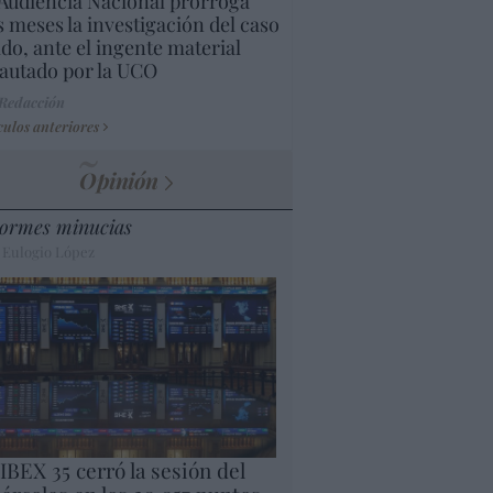
Audiencia Nacional prorroga
s meses la investigación del caso
do, ante el ingente material
autado por la UCO
 Redacción
culos anteriores
Opinión
ormes minucias
 Eulogio López
 IBEX 35 cerró la sesión del