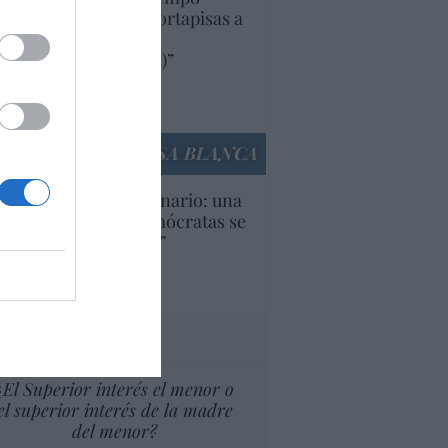
iendo aranceles y cortapisas a
oductos y compañías
ricanas (y europeas)”
Ana Sánchez Arjona
culos anteriores
LA CASA BLANCA
U. Inquietante escenario: una
cera parte de los demócratas se
ine como “socialista”
Ignacio Aguirre
culos anteriores
tas al director
¿El Superior interés el menor o
el superior interés de la madre
del menor?