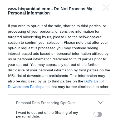
A pesar de Sánchez, Ana Botín se convierte
en la décima banquera de EEUU, tras cerrar,
www.hispanidad.com -
Do Not Process My
por fin, la compra de Webster Bank
Personal Information
Eulogio López
05/08/26 15:58
If you wish to opt-out of the sale, sharing to third parties, or
ECONOMÍA
SpaceX dispara ingresos y reduce pérdidas,
processing of your personal or sensitive information for
pero constata que fue sobreponderada
targeted advertising by us, please use the below opt-out
cuando salió a bolsa: cae un 29% desde el
section to confirm your selection. Please note that after your
debut
opt-out request is processed you may continue seeing
Cristina Martín
05/08/26 17:27
interest-based ads based on personal information utilized by
us or personal information disclosed to third parties prior to
your opt-out. You may separately opt-out of the further
SOCIEDAD
Invasión de Ceuta. Vecinos denuncian la
disclosure of your personal information by third parties on the
violación en manada de una inmigrante
IAB’s list of downstream participants. This information may
irregular menor de edad: “Hay testigos”
also be disclosed by us to third parties on the
IAB’s List of
Redacción
05/08/26 12:03
Downstream Participants
that may further disclose it to other
third parties.
INTERNACIONAL
Vuelta a la cordura. Reino Unido obligará a
Personal Data Processing Opt Outs
que los aseos o vestuarios sean utilizados en
función del sexo de nacimiento
I want to opt-out of the Sharing of my
Rocío Orizaola
05/08/26 13:32
personal data.