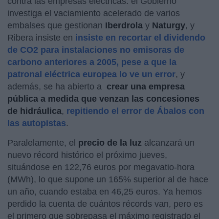
contra las empresas eléctricas: el Gobierno
investiga el vaciamiento acelerado de varios
embalses que gestionan
Iberdrola
y
Naturgy
, y
Ribera insiste en
insiste en recortar el dividendo
de CO2 para instalaciones no emisoras de
carbono anteriores a 2005, pese a que la
patronal eléctrica europea lo ve un error
, y
además, se ha abierto a
crear una empresa
pública a medida que venzan las concesiones
de hidráulica
,
repitiendo el error de Ábalos con
las autopistas
.
Paralelamente, el
precio de la luz
alcanzará un
nuevo récord histórico el próximo jueves,
situándose en 122,76 euros por megavatio-hora
(MWh), lo que supone un 165% superior al de hace
un año, cuando estaba en 46,25 euros. Ya hemos
perdido la cuenta de cuántos récords van, pero es
el primero que sobrepasa el máximo registrado el