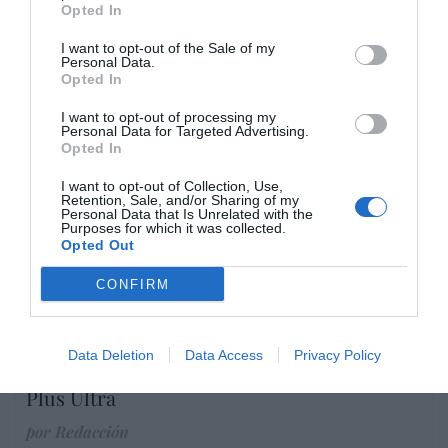
Opted In
I want to opt-out of the Sale of my
Personal Data.
Marcelo Gullo: “El trabajo de desmitificar la
Opted In
historia, de poner la verdadera, de
desmontar la falsificación, es un trabajo
I want to opt-out of processing my
Personal Data for Targeted Advertising.
cristiano"
Opted In
por Hispanidad
I want to opt-out of Collection, Use,
Retention, Sale, and/or Sharing of my
Artículos anteriores
Personal Data that Is Unrelated with the
Purposes for which it was collected.
Opted Out
DIARIO DE LA CORRUPCIÓN SANCHISTA
CONFIRM
Diario de la corrupción sanchista. Bolaños
se reunió en el año 2025 hasta seis veces
con Zapatero, mientras se desarrollaba la
Data Deletion
Data Access
Privacy Policy
investigación judicial sobre la aerolínea
Plus Ultra
por Redacción