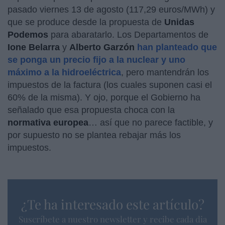
pasado viernes 13 de agosto (117,29 euros/MWh) y
que se produce desde la propuesta de
Unidas
Podemos
para abaratarlo. Los Departamentos de
Ione Belarra
y
Alberto Garzón
han planteado que
se ponga un precio fijo a la nuclear y uno
máximo a la hidroeléctrica
, pero mantendrán los
impuestos de la factura (los cuales suponen casi el
60% de la misma). Y ojo, porque el Gobierno ha
señalado que esa propuesta choca con la
normativa europea
… así que no parece factible, y
por supuesto no se plantea rebajar más los
impuestos.
¿Te ha interesado este artículo?
Suscríbete a nuestro newsletter y recibe cada dia