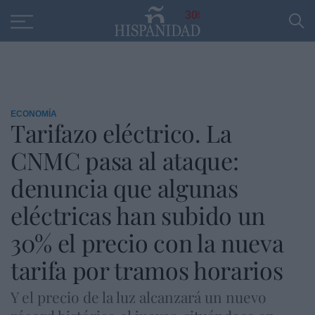
Educación
Entrevistas
PP
SANTANDER
R
30
ECONOMÍA
Tarifazo eléctrico. La
CNMC pasa al ataque:
denuncia que algunas
eléctricas han subido un
30% el precio con la nueva
tarifa por tramos horarios
Y el precio de la luz alcanzará un nuevo