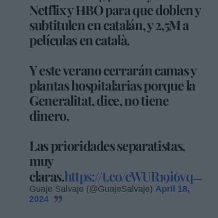
Netflix y HBO para que doblen y
subtitulen en catalán, y 2,5M a
películas en català.
Y este verano cerrarán camas y
plantas hospitalarias porque la
Generalitat, dice, no tiene
dinero.
Las prioridades separatistas,
muy
claras.
https://t.co/cWUR19i6vq
—
Guaje Salvaje (@GuajeSalvaje)
April 18,
2024