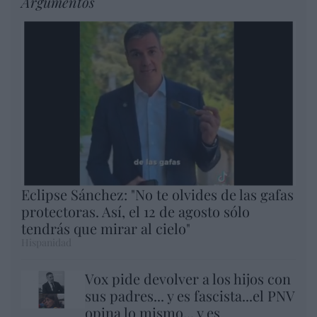
Argumentos
Eclipse Sánchez: "No te olvides de las gafas
protectoras. Así, el 12 de agosto sólo
tendrás que mirar al cielo"
Hispanidad
Vox pide devolver a los hijos con
sus padres... y es fascista...el PNV
opina lo mismo... y es