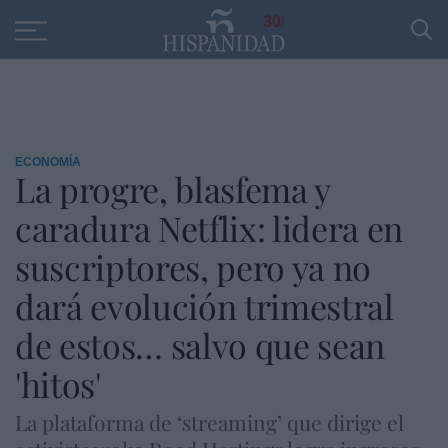
Educación
Entrevistas
PP
SANTANDER
R
30
ECONOMÍA
La progre, blasfema y
caradura Netflix: lidera en
suscriptores, pero ya no
dará evolución trimestral
de estos… salvo que sean
'hitos'
La plataforma de ‘streaming’ que dirige el