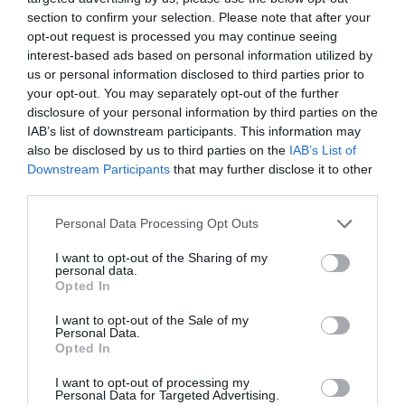
section to confirm your selection. Please note that after your
opt-out request is processed you may continue seeing
interest-based ads based on personal information utilized by
us or personal information disclosed to third parties prior to
your opt-out. You may separately opt-out of the further
disclosure of your personal information by third parties on the
IAB’s list of downstream participants. This information may
also be disclosed by us to third parties on the
IAB’s List of
Downstream Participants
that may further disclose it to other
third parties.
Personal Data Processing Opt Outs
I want to opt-out of the Sharing of my
Hoy destacamos
personal data.
Opted In
SOCIEDAD
No se puede dejar sólo al Santísimo... en
I want to opt-out of the Sale of my
ningún caso
Personal Data.
Opted In
Eulogio López
09/08/26 06:00
I want to opt-out of processing my
Personal Data for Targeted Advertising.
SOCIEDAD