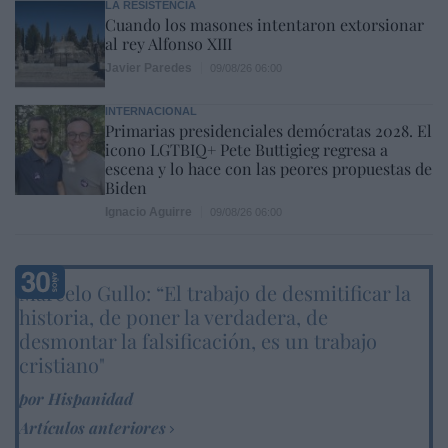
LA RESISTENCIA
Cuando los masones intentaron extorsionar
al rey Alfonso XIII
Javier Paredes
09/08/26 06:00
INTERNACIONAL
Primarias presidenciales demócratas 2028. El
icono LGTBIQ+ Pete Buttigieg regresa a
escena y lo hace con las peores propuestas de
Biden
Ignacio Aguirre
09/08/26 06:00
Marcelo Gullo: “El trabajo de desmitificar la
historia, de poner la verdadera, de
desmontar la falsificación, es un trabajo
cristiano"
por Hispanidad
Artículos anteriores