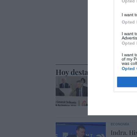
Opted 
I want t
Opted 
I want 
Advertis
Opted 
I want t
of my P
was col
Opted 
Hoy destacamos
ECONOMÍA
El divorc
alza, coti
entredic
Cristina Martín
ECONOMÍA
Indra. Hi