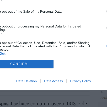
ce
In
His
o opt-out of the Sale of my Personal Data.
In
“E
to opt-out of processing my Personal Data for Targeted
ing.
pon
In
pr
ame
o opt-out of Collection, Use, Retention, Sale, and/or Sharing
ersonal Data that Is Unrelated with the Purposes for which it
por 
lected.
Out
Artí
CONFIRM
io imposible de los Entrecanales: deuda al
zación a la baja y reputación en
EEU
ho
ter
Data Deletion
Data Access
Privacy Policy
def
07/08/26 15:51
por 
Artí
spasat se hace con un proyecto IRIS-2 de