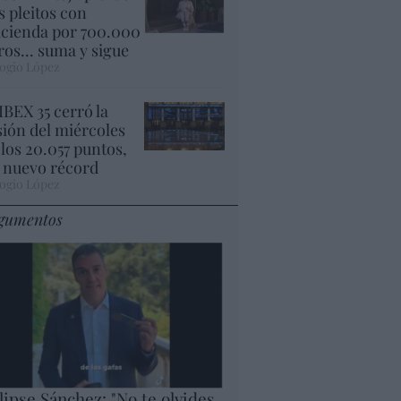
s pleitos con
cienda por 700.000
ros... suma y sigue
ogio López
 IBEX 35 cerró la
sión del miércoles
 los 20.057 puntos,
 nuevo récord
ogio López
gumentos
lipse Sánchez: "No te olvides