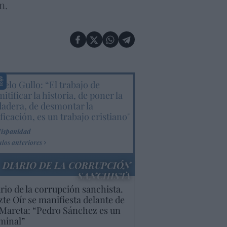
n.
elo Gullo: “El trabajo de
itificar la historia, de poner la
dadera, de desmontar la
ificación, es un trabajo cristiano"
Hispanidad
ulos anteriores
DIARIO DE LA CORRUPCIÓN
SANCHISTA
rio de la corrupción sanchista.
te Oír se manifiesta delante de
Mareta: “Pedro Sánchez es un
minal”