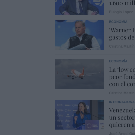
1.600 mil
Eulogio López
ECONOMÍA
‘Warner B
gastos de
Cristina Martín
ECONOMÍA
La ‘low c
peor fond
con el con
Cristina Martín
INTERNACIONA
Venezuela
un sector
quieren a
José Ángel Gut