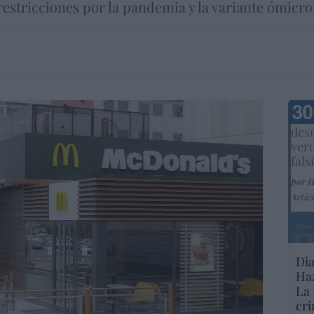
restricciones por la pandemia y la variante ómicro
Marc
desm
ver
fals
por 
Artíc
Dia
Haz
La 
cri