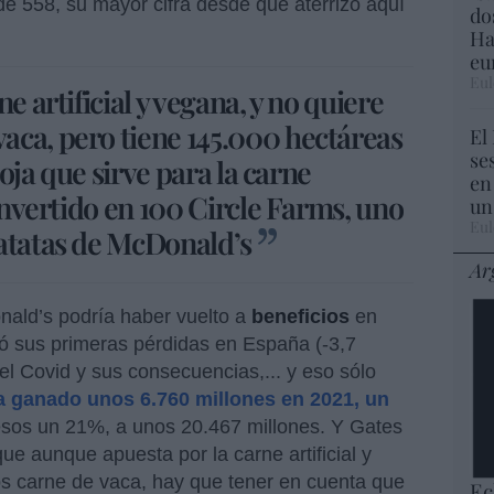
 de 558, su mayor cifra desde que aterrizó aquí
do
Ha
eu
Eul
e artificial y vegana, y no quiere
ca, pero tiene 145.000 hectáreas
El
se
soja que sirve para la carne
en
 invertido en 100 Circle Farms, uno
un
Eul
atatas de McDonald’s
Ar
ald’s podría haber vuelto a
beneficios
en
tró sus primeras pérdidas en España (-3,7
el Covid y sus consecuencias,... y eso sólo
a ganado unos 6.760 millones en 2021, un
resos un 21%, a unos 20.467 millones. Y Gates
ue aunque apuesta por la carne artificial y
 carne de vaca, hay que tener en cuenta que
Ec