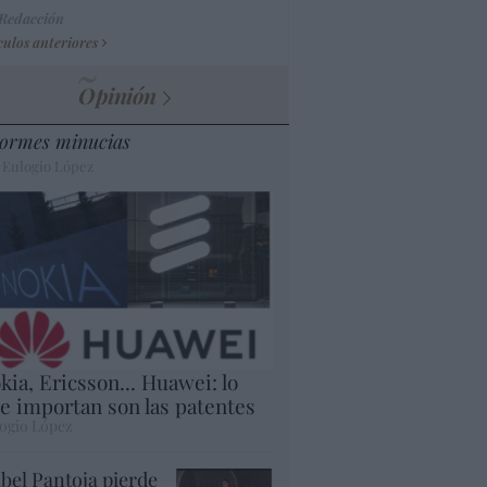
 Redacción
culos anteriores
Opinión
ormes minucias
 Eulogio López
kia, Ericsson... Huawei: lo
e importan son las patentes
ogio López
abel Pantoja pierde