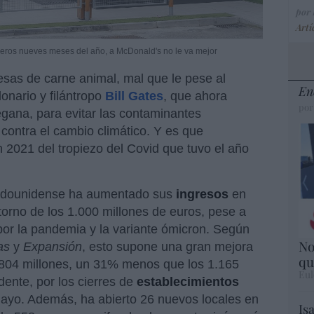
por
Artí
meros nueves meses del año, a McDonald's no le va mejor
as de carne animal, mal que le pese al
En
lonario y filántropo
Bill Gates
, que ahora
por
vegana, para evitar las contaminantes
r contra el cambio climático. Y es que
2021 del tropiezo del Covid que tuvo el año
tadounidense ha aumentado sus
ingresos
en
torno de los 1.000 millones de euros, pese a
por la pandemia y la variante ómicron. Según
No
as
y
Expansión
, esto supone una gran mejora
qu
 804 millones, un 31% menos que los 1.165
Eul
dente, por los cierres de
establecimientos
mayo. Además, ha abierto 26 nuevos locales en
Is