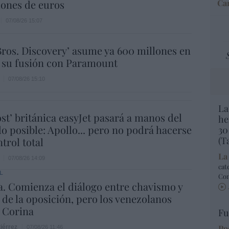
lones de euros
Car
07/08/26 15:07
ros. Discovery’ asume ya 600 millones en
 su fusión con Paramount
07/08/26 15:10
La
ost’ británica easyJet pasará a manos del
he
o posible: Apollo... pero no podrá hacerse
30
(T
trol total
La
07/08/26 14:09
cat
L
Co
. Comienza el diálogo entre chavismo y
 de la oposición, pero los venezolanos
 Corina
Fu
Po
iérrez
07/08/26 11:46