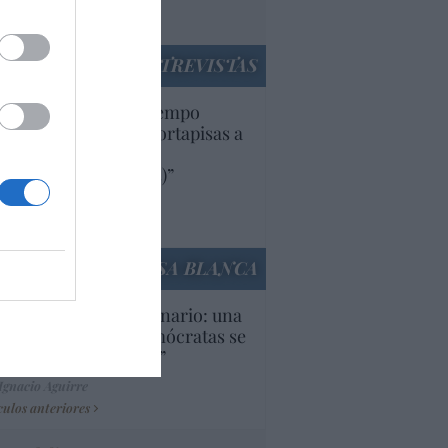
utí
panidad
ENTREVISTAS
uropa lleva mucho tiempo
iendo aranceles y cortapisas a
oductos y compañías
ricanas (y europeas)”
Ana Sánchez Arjona
culos anteriores
LA CASA BLANCA
U. Inquietante escenario: una
cera parte de los demócratas se
ine como “socialista”
Ignacio Aguirre
culos anteriores