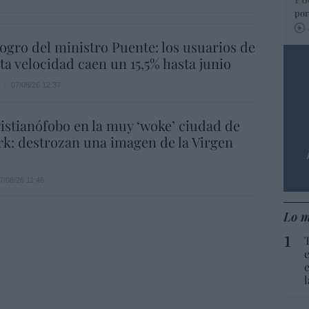
por
 logro del ministro Puente: los usuarios de
lta velocidad caen un 15,5% hasta junio
07/08/26 12:37
istianófobo en la muy ‘woke’ ciudad de
k: destrozan una imagen de la Virgen
7/08/26 11:46
Lo m