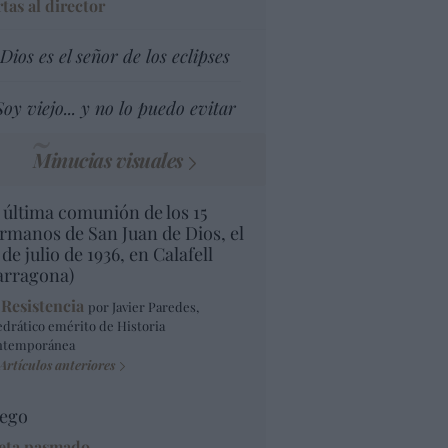
tas al director
Dios es el señor de los eclipses
Soy viejo... y no lo puedo evitar
Minucias visuales
 última comunión de los 15
rmanos de San Juan de Dios, el
 de julio de 1936, en Calafell
arragona)
 Resistencia
por Javier Paredes,
edrático emérito de Historia
ntemporánea
Artículos anteriores
ego
eta pasmado