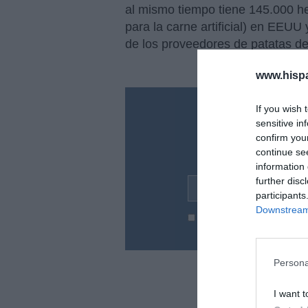
al mismo tiempo tiene 145.000 hec
para la carne artificial) en EEUU
de los proveedores de patatas d
www.hisp
If you wish 
¿Te ha inte
sensitive in
confirm you
Suscríbete a nues
continue se
en tu correo l
information 
further disc
Tu correo electrónico...
participants
Downstream 
He leído y acepto las
condic
Persona
I want t