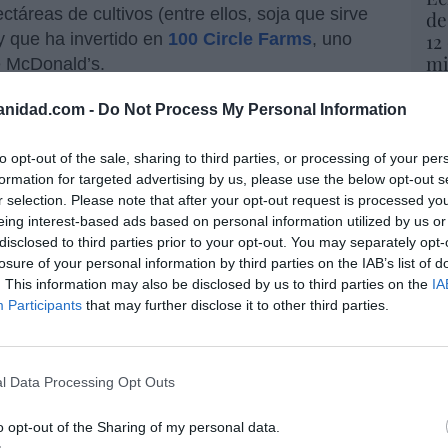
táreas de cultivos (entre ellos, soja que sirve
de
12
 y que ha invertido en
100 Circle Farms
, uno
mi
e McDonald’s.
His
anidad.com -
Do Not Process My Personal Information
Vo
hi
to opt-out of the sale, sharing to third parties, or processing of your per
resado este artículo?
y 
formation for targeted advertising by us, please use the below opt-out s
op
r selection. Please note that after your opt-out request is processed y
tro newsletter y recibe cada dia
pr
eing interest-based ads based on personal information utilized by us or
o más destacado de Hispanidad
Red
disclosed to third parties prior to your opt-out. You may separately opt-
losure of your personal information by third parties on the IAB’s list of
“S
. This information may also be disclosed by us to third parties on the
IA
si
Participants
that may further disclose it to other third parties.
iones legales
ab
po
Es
l Data Processing Opt Outs
Go
co
Ma
o opt-out of the Sharing of my personal data.