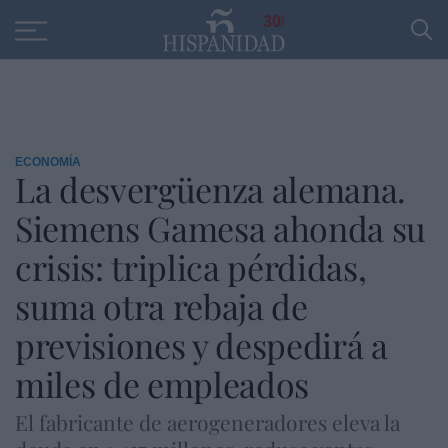
Educación
Entrevistas
PP
SANTANDER
R
30
ECONOMÍA
La desvergüenza alemana.
Siemens Gamesa ahonda su
crisis: triplica pérdidas,
suma otra rebaja de
previsiones y despedirá a
miles de empleados
El fabricante de aerogeneradores eleva la