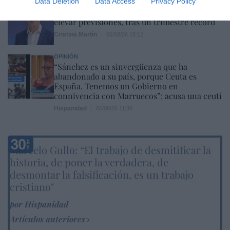
Data Deletion
Data Access
Privacy Policy
ECONOMÍA
Siemens baja en bolsa, pese a que vuelve a
elevar previsiones, tras un trimestre récord
Cristina Martín
06/08/26 15:12
OPINIÓN
“Sánchez es un sinvergüenza que ha
abandonado a su país, porque Ceuta es
España. Tenemos un Gobierno en
connivencia con Marruecos”: acusa una ceutí
Hispanidad
06/08/26 11:30
Marcelo Gullo: “El trabajo de desmitificar la
historia, de poner la verdadera, de
desmontar la falsificación, es un trabajo
cristiano"
por Hispanidad
Artículos anteriores