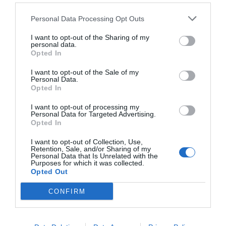
infravaloradas y hará más recompras
Cristina Martín
06/08/26 17:11
Personal Data Processing Opt Outs
ESPAÑA
I want to opt-out of the Sharing of my
Yolanda Díaz, el penúltimo fiasco del
personal data.
Gobierno Sánchez, escaso en reputación e
Opted In
influencia internacional: se conforma con
ser la número dos de la OIT
I want to opt-out of the Sale of my
Personal Data.
Cristina Martín
06/08/26 12:41
Opted In
I want to opt-out of processing my
INTERNACIONAL
Personal Data for Targeted Advertising.
Colombia. De la Espriella toma posesión
Opted In
como presidente, entre amenazas terroristas
del ELN y el sabotaje de la Izquierda
I want to opt-out of Collection, Use,
Retention, Sale, and/or Sharing of my
José Ángel Gutiérrez
06/08/26 12:35
Personal Data that Is Unrelated with the
Purposes for which it was collected.
OPINIÓN
Opted Out
Vox pide devolver a los hijos con sus padres...
y es fascista...el PNV opina lo mismo... y es
CONFIRM
progresista
Redacción
06/08/26 17:03