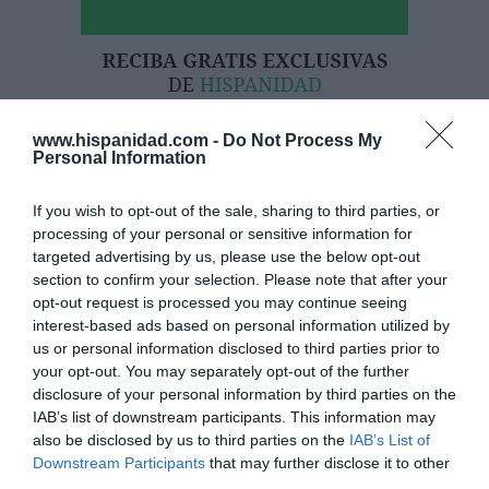
www.hispanidad.com -
Do Not Process My
Personal Information
If you wish to opt-out of the sale, sharing to third parties, or
processing of your personal or sensitive information for
targeted advertising by us, please use the below opt-out
Hoy destacamos
section to confirm your selection. Please note that after your
opt-out request is processed you may continue seeing
ECONOMÍA
interest-based ads based on personal information utilized by
Telefónica. Situación límite: bronca en Reino
Unido, el riesgo de deuda en el alero... y
us or personal information disclosed to third parties prior to
Enrique Goñi reivindica la Presidencia
your opt-out. You may separately opt-out of the further
disclosure of your personal information by third parties on the
Eulogio López
06/08/26 16:47
IAB’s list of downstream participants. This information may
also be disclosed by us to third parties on the
IAB’s List of
ECONOMÍA
Downstream Participants
that may further disclose it to other
Disney cree que sus acciones están
third parties.