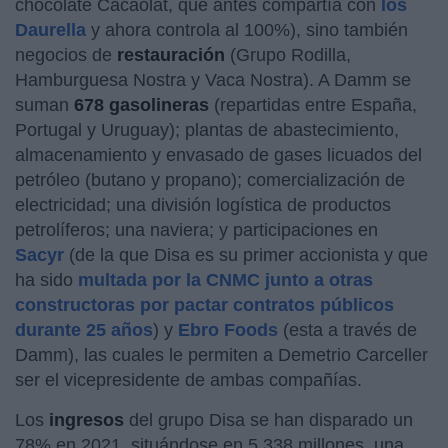
chocolate Cacaolat, que antes compartía con
los
Daurella
y ahora controla al 100%), sino también
negocios de
restauración
(Grupo Rodilla,
Hamburguesa Nostra y Vaca Nostra). A Damm se
suman
678
gasolineras
(repartidas entre España,
Portugal y Uruguay); plantas de abastecimiento,
almacenamiento y envasado de gases licuados del
petróleo (butano y propano); comercialización de
electricidad; una división logística de productos
petrolíferos; una naviera; y participaciones en
Sacyr
(de la que Disa es su primer accionista y que
ha sido
multada por la CNMC junto a otras
constructoras por pactar contratos públicos
durante 25 años
) y
Ebro Foods
(esta a través de
Damm), las cuales le permiten a Demetrio Carceller
ser el vicepresidente de ambas compañías.
Los
ingresos
del grupo Disa se han disparado un
78% en 2021, situándose en 5.338 millones, una