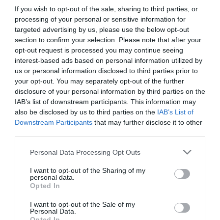
If you wish to opt-out of the sale, sharing to third parties, or
por Hispanidad
processing of your personal or sensitive information for
Artículos anteriores
targeted advertising by us, please use the below opt-out
section to confirm your selection. Please note that after your
DIARIO DE LA CORRUPCIÓN SANCHISTA
opt-out request is processed you may continue seeing
interest-based ads based on personal information utilized by
us or personal information disclosed to third parties prior to
Diario de la corrupción sanchista. La
your opt-out. You may separately opt-out of the further
Audiencia Nacional prorroga seis meses la
disclosure of your personal information by third parties on the
investigación del caso Koldo, ante el
IAB’s list of downstream participants. This information may
ingente material incautado por la UCO
also be disclosed by us to third parties on the
IAB’s List of
Downstream Participants
that may further disclose it to other
por Redacción
third parties.
Artículos anteriores
Personal Data Processing Opt Outs
Opinión
I want to opt-out of the Sharing of my
personal data.
Enormes minucias
Opted In
por Eulogio López
I want to opt-out of the Sale of my
Personal Data.
Opted In