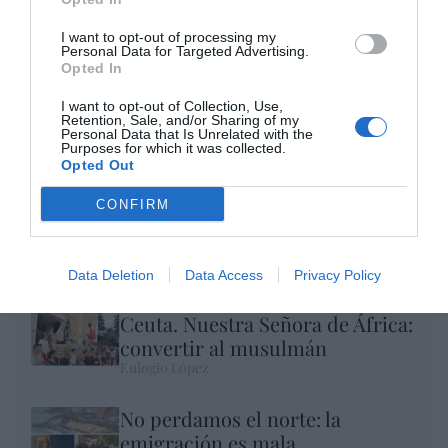
I want to opt-out of processing my
Personal Data for Targeted Advertising.
Opted In
I want to opt-out of Collection, Use,
Retention, Sale, and/or Sharing of my
Personal Data that Is Unrelated with the
Purposes for which it was collected.
Opted Out
CONFIRM
El IBEX 35 cerró la sesión del miércoles en
los 20.057 puntos, un nuevo récord
Eulogio López
Data Deletion
Data Access
Privacy Policy
Ceuta. Nuestra Señora de África:
convertir al musulmán
Eulogio López
No perdamos el norte: la
emigración es mala