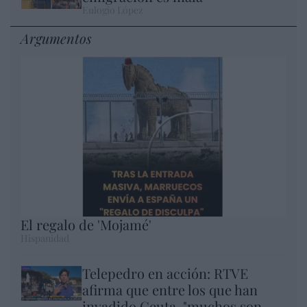
Eulogio López
Argumentos
El regalo de 'Mojamé'
Hispanidad
Telepedro en acción: RTVE
afirma que entre los que han
invadido Ceuta, "muchos son