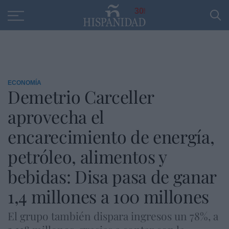
Educación
Entrevistas
PP
SANTANDER
R
30
ECONOMÍA
Demetrio Carceller
aprovecha el
encarecimiento de energía,
petróleo, alimentos y
bebidas: Disa pasa de ganar
1,4 millones a 100 millones
El grupo también dispara ingresos un 78%, a