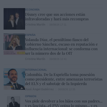
ECONOMÍA
Disney cree que sus acciones están
infravaloradas y hará más recompras
Cristina Martín
06/08/26 17:11
ESPAÑA
Yolanda Díaz, el penúltimo fiasco del
Gobierno Sánchez, escaso en reputación e
influencia internacional: se conforma con
ser la número dos de la OIT
Cristina Martín
06/08/26 12:41
INTERNACIONAL
Colombia. De la Espriella toma posesión
como presidente, entre amenazas terroristas
del ELN y el sabotaje de la Izquierda
José Ángel Gutiérrez
06/08/26 12:35
OPINIÓN
Vox pide devolver a los hijos con sus padres...
y es fascista...el PNV opina lo mismo... y es