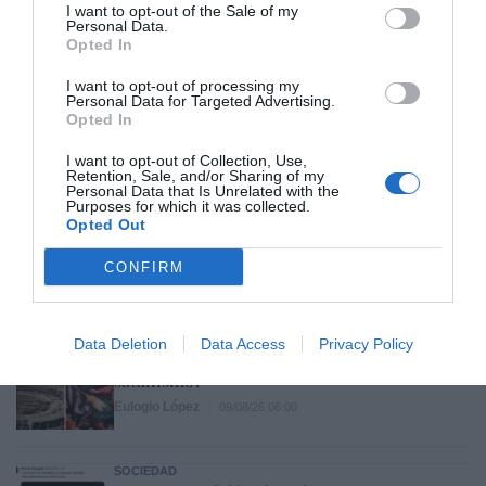
I want to opt-out of the Sale of my
Personal Data.
Opted In
Hoy destacamos
I want to opt-out of processing my
SOCIEDAD
Personal Data for Targeted Advertising.
No se puede dejar sólo al Santísimo... en
Opted In
ningún caso
Eulogio López
I want to opt-out of Collection, Use,
09/08/26 06:00
Retention, Sale, and/or Sharing of my
Personal Data that Is Unrelated with the
Purposes for which it was collected.
Opted Out
SOCIEDAD
El poder atrincherado, en La Mareta
CONFIRM
Íñigo castellano
09/08/26 06:00
SOCIEDAD
Data Deletion
Data Access
Privacy Policy
¿Tiempos de paganismo o tiempos de
satanismo?
Eulogio López
09/08/26 06:00
SOCIEDAD