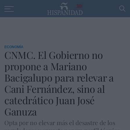
Educación
Entrevistas
PP
SANTANDER
R
30
ECONOMÍA
CNMC. El Gobierno no
propone a Mariano
Bacigalupo para relevar a
Cani Fernández, sino al
catedrático Juan José
Ganuza
Opta por no elevar más el desastre de los