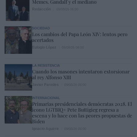
Memes. Gandalf y el mediano
Redacción
09/08/26 06:00
SOCIEDAD
Los cambios del Papa León XIV: lentos pero
acertados
Eulogio López
09/08/26 06:00
LA RESISTENCIA
Cuando los masones intentaron extorsionar
al rey Alfonso XIII
Javier Paredes
09/08/26 06:00
INTERNACIONAL
Primarias presidenciales demócratas 2028. El
icono LGTBIQ+ Pete Buttigieg regresa a
escena y lo hace con las peores propuestas de
Biden
Ignacio Aguirre
09/08/26 06:00