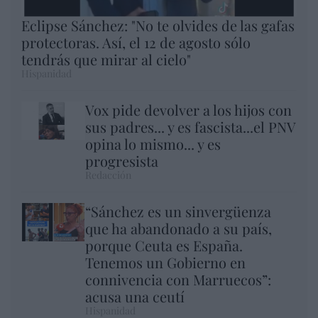
Eclipse Sánchez: "No te olvides de las gafas
protectoras. Así, el 12 de agosto sólo
tendrás que mirar al cielo"
Hispanidad
Vox pide devolver a los hijos con
sus padres... y es fascista...el PNV
opina lo mismo... y es
progresista
Redacción
“Sánchez es un sinvergüenza
que ha abandonado a su país,
porque Ceuta es España.
Tenemos un Gobierno en
connivencia con Marruecos”:
acusa una ceutí
Hispanidad