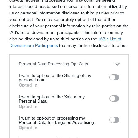
interest-based ads based on personal information utilized by
us or personal information disclosed to third parties prior to
your opt-out. You may separately opt-out of the further
disclosure of your personal information by third parties on the
IAB’s list of downstream participants. This information may
Hoy destacamos
also be disclosed by us to third parties on the
IAB’s List of
Downstream Participants
that may further disclose it to other
ECONOMÍA
third parties.
El divorcio imposible de los Entrecanales:
deuda al alza, cotización a la baja y
Personal Data Processing Opt Outs
reputación en entredicho
Cristina Martín
07/08/26 15:51
I want to opt-out of the Sharing of my
personal data.
Opted In
ECONOMÍA
Indra. Hispasat se hace con un proyecto IRIS-
I want to opt-out of the Sale of my
2 de 1.600 millones de euros
Personal Data.
Eulogio López
Opted In
07/08/26 15:07
I want to opt-out of processing my
ECONOMÍA
Personal Data for Targeted Advertising.
‘Warner Bros. Discovery’ asume ya 600
Opted In
millones en gastos de su fusión con
Paramount