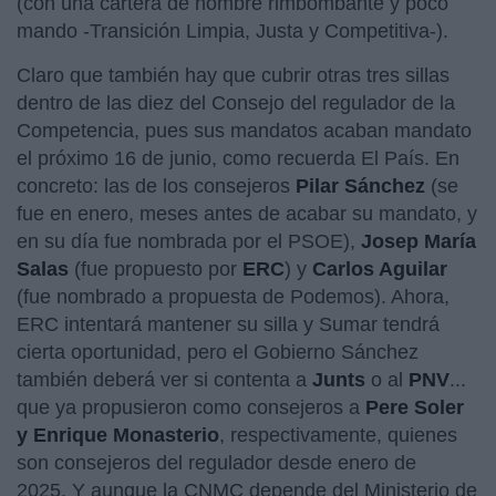
(con una cartera de nombre rimbombante y poco
mando -Transición Limpia, Justa y Competitiva-).
Claro que también hay que cubrir otras tres sillas
dentro de las diez del Consejo del regulador de la
Competencia, pues sus mandatos acaban mandato
el próximo 16 de junio, como recuerda El País. En
concreto: las de los consejeros
Pilar Sánchez
(se
fue en enero, meses antes de acabar su mandato, y
en su día fue nombrada por el PSOE),
Josep María
Salas
(fue propuesto por
ERC
) y
Carlos Aguilar
(fue nombrado a propuesta de Podemos). Ahora,
ERC intentará mantener su silla y Sumar tendrá
cierta oportunidad, pero el Gobierno Sánchez
también deberá ver si contenta a
Junts
o al
PNV
...
que ya propusieron como consejeros a
Pere Soler
y Enrique Monasterio
, respectivamente, quienes
son consejeros del regulador desde enero de
2025. Y aunque la CNMC depende del Ministerio de