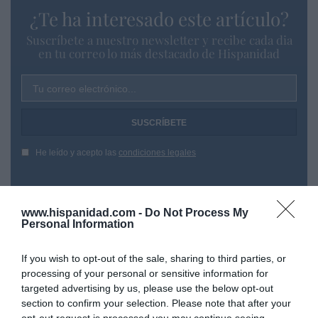
¿Te ha interesado este artículo?
Suscríbete a nuestro newsletter y recibe cada dia
en tu correo lo más destacado de Hispanidad
Tu correo electrónico...
He leído y acepto las
condiciones legales
www.hispanidad.com -
Do Not Process My
Personal Information
If you wish to opt-out of the sale, sharing to third parties, or
processing of your personal or sensitive information for
targeted advertising by us, please use the below opt-out
section to confirm your selection. Please note that after your
opt-out request is processed you may continue seeing