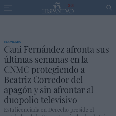
Educación
Entrevistas
PP
SANTANDER
R
30
ECONOMÍA
Cani Fernández afronta sus
últimas semanas en la
CNMC protegiendo a
Beatriz Corredor del
apagón y sin afrontar al
duopolio televisivo
Esta licenciada en Derecho preside el