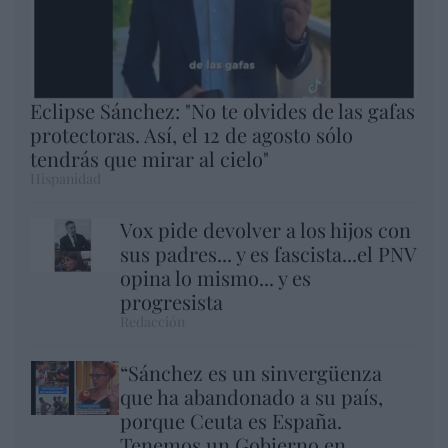
Eclipse Sánchez: "No te olvides de las gafas
protectoras. Así, el 12 de agosto sólo
tendrás que mirar al cielo"
Hispanidad
Vox pide devolver a los hijos con
sus padres... y es fascista...el PNV
opina lo mismo... y es
progresista
Redacción
“Sánchez es un sinvergüenza
que ha abandonado a su país,
porque Ceuta es España.
Tenemos un Gobierno en