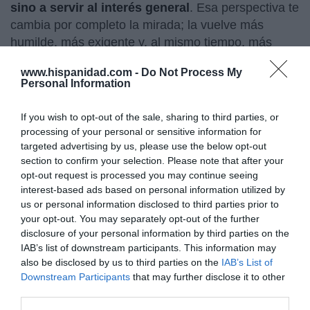
sino a servir al interés general
. Esa perspectiva te
cambia por completo la mirada; la vuelve más
humilde, más exigente y, al mismo tiempo, más
serena”. ¿Seguro? Quien lo diría a la luz de sus
www.hispanidad.com -
Do Not Process My
últimos cartuchos en contra de las energéticas con
Personal Information
la apertura de múltiples expedientes por el apagón,
en contra de los bancos
y su advertencia sobre el
If you wish to opt-out of the sale, sharing to third parties, or
caos ferroviario.
processing of your personal or sensitive information for
targeted advertising by us, please use the below opt-out
section to confirm your selection. Please note that after your
RELACIONADO
El ministro Puente prefiere
opt-out request is processed you may continue seeing
‘trabajar’ en X que afrontar el caos
interest-based ads based on personal information utilized by
ferroviario... que ya advierte hasta la
us or personal information disclosed to third parties prior to
CNMC. Encima, ahora hay huelga en
your opt-out. You may separately opt-out of the further
Renfe
disclosure of your personal information by third parties on the
IAB’s list of downstream participants. This information may
also be disclosed by us to third parties on the
IAB’s List of
Downstream Participants
that may further disclose it to other
RELACIONADO
Cani Fernández afronta sus últimas
third parties.
semanas en la CNMC protegiendo a