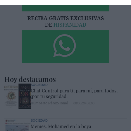
Hoy destacamos
SOCIEDAD
Chat Control para ti, para mí, para todos,
¡por tu seguridad!
Humberto Pérez-Tomé
08/08/26 06:00
SOCIEDAD
Memes. Mohamed en la boya