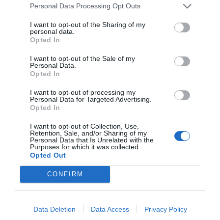
Beatriz Corredor del apagón y sin
Personal Data Processing Opt Outs
afrontar al duopolio televisivo
I want to opt-out of the Sharing of my
personal data.
Opted In
I want to opt-out of the Sale of my
Personal Data.
Opted In
¿Te ha interesado este artículo?
I want to opt-out of processing my
Suscríbete a nuestro newsletter y recibe cada dia
Personal Data for Targeted Advertising.
en tu correo lo más destacado de Hispanidad
Opted In
I want to opt-out of Collection, Use,
Tu correo electrónico...
Retention, Sale, and/or Sharing of my
Personal Data that Is Unrelated with the
Purposes for which it was collected.
Opted Out
He leído y acepto las
condiciones legales
CONFIRM
Data Deletion
Data Access
Privacy Policy