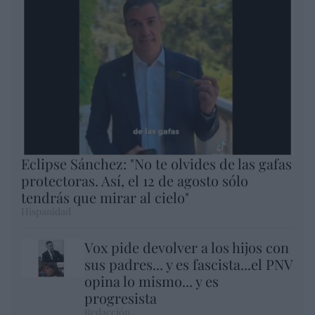
Eclipse Sánchez: "No te olvides de las gafas
protectoras. Así, el 12 de agosto sólo
tendrás que mirar al cielo"
Hispanidad
Vox pide devolver a los hijos con
sus padres... y es fascista...el PNV
opina lo mismo... y es
progresista
Redacción