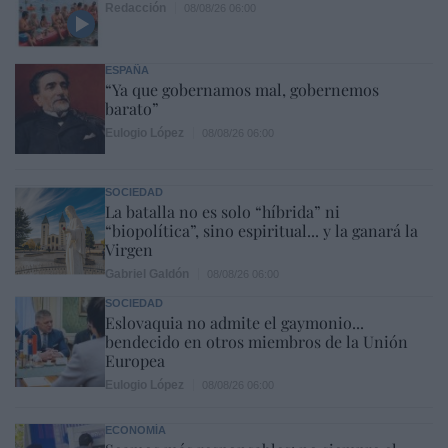
Redacción
08/08/26 06:00
ESPAÑA
“Ya que gobernamos mal, gobernemos
barato”
Eulogio López
08/08/26 06:00
SOCIEDAD
La batalla no es solo “híbrida” ni
“biopolítica”, sino espiritual... y la ganará la
Virgen
Gabriel Galdón
08/08/26 06:00
SOCIEDAD
Eslovaquia no admite el gaymonio...
bendecido en otros miembros de la Unión
Europea
Eulogio López
08/08/26 06:00
ECONOMÍA