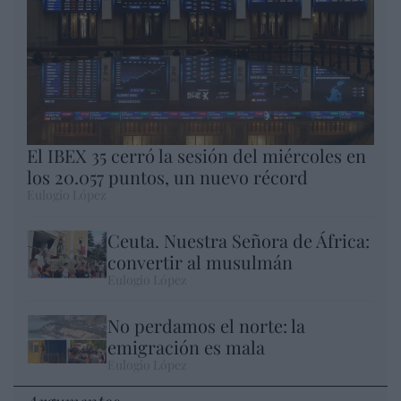
El IBEX 35 cerró la sesión del miércoles en
los 20.057 puntos, un nuevo récord
Eulogio López
Ceuta. Nuestra Señora de África:
convertir al musulmán
Eulogio López
No perdamos el norte: la
emigración es mala
Eulogio López