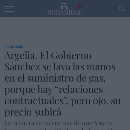
Educación
Entrevistas
PP
SANTANDER
R
30
ECONOMÍA
Argelia. El Gobierno
Sánchez se lava las manos
en el suministro de gas,
porque hay “relaciones
contractuales”, pero ojo, su
precio subirá
La primera consecuencia de que Argelia