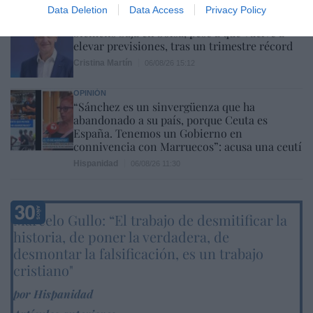
Data Deletion
Data Access
Privacy Policy
ECONOMÍA
Siemens baja en bolsa, pese a que vuelve a
elevar previsiones, tras un trimestre récord
Cristina Martín
06/08/26 15:12
OPINIÓN
“Sánchez es un sinvergüenza que ha
abandonado a su país, porque Ceuta es
España. Tenemos un Gobierno en
connivencia con Marruecos”: acusa una ceutí
Hispanidad
06/08/26 11:30
Marcelo Gullo: “El trabajo de desmitificar la
historia, de poner la verdadera, de
desmontar la falsificación, es un trabajo
cristiano"
por Hispanidad