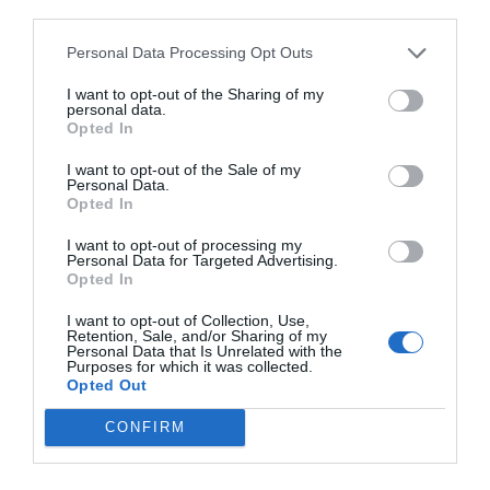
Disney cree que sus acciones están
third parties.
infravaloradas y hará más recompras
Personal Data Processing Opt Outs
Cristina Martín
06/08/26 17:11
I want to opt-out of the Sharing of my
ESPAÑA
personal data.
Yolanda Díaz, el penúltimo fiasco del
Opted In
Gobierno Sánchez, escaso en reputación e
influencia internacional: se conforma con
I want to opt-out of the Sale of my
ser la número dos de la OIT
Personal Data.
Opted In
Cristina Martín
06/08/26 12:41
I want to opt-out of processing my
Personal Data for Targeted Advertising.
INTERNACIONAL
Colombia. De la Espriella toma posesión
Opted In
como presidente, entre amenazas terroristas
del ELN y el sabotaje de la Izquierda
I want to opt-out of Collection, Use,
Retention, Sale, and/or Sharing of my
José Ángel Gutiérrez
Personal Data that Is Unrelated with the
06/08/26 12:35
Purposes for which it was collected.
OPINIÓN
Opted Out
Vox pide devolver a los hijos con sus padres...
y es fascista...el PNV opina lo mismo... y es
CONFIRM
progresista
Redacción
06/08/26 17:03