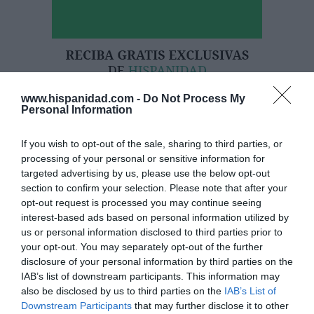
www.hispanidad.com -
Do Not Process My
Personal Information
If you wish to opt-out of the sale, sharing to third parties, or
processing of your personal or sensitive information for
targeted advertising by us, please use the below opt-out
section to confirm your selection. Please note that after your
Hoy destacamos
opt-out request is processed you may continue seeing
ECONOMÍA
interest-based ads based on personal information utilized by
Telefónica. Situación límite: bronca en Reino
us or personal information disclosed to third parties prior to
Unido, el riesgo de deuda en el alero... y
your opt-out. You may separately opt-out of the further
Enrique Goñi reivindica la Presidencia
disclosure of your personal information by third parties on the
Eulogio López
06/08/26 16:47
IAB’s list of downstream participants. This information may
also be disclosed by us to third parties on the
IAB’s List of
ECONOMÍA
Downstream Participants
that may further disclose it to other