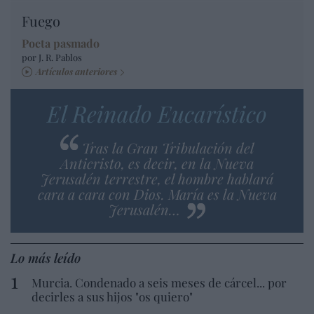
Fuego
Poeta pasmado
por J. R. Pablos
Artículos anteriores
El Reinado Eucarístico
Tras la Gran Tribulación del
Anticristo, es decir, en la Nueva
Jerusalén terrestre, el hombre hablará
cara a cara con Dios. María es la Nueva
Jerusalén…
Lo más leído
Murcia. Condenado a seis meses de cárcel... por
decirles a sus hijos "os quiero"