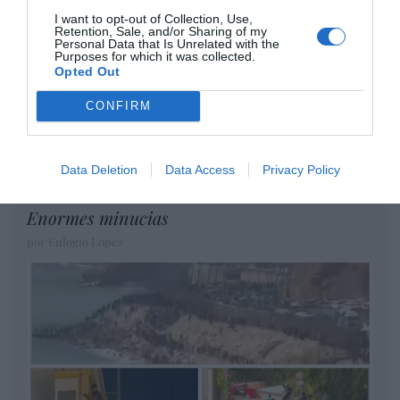
se reunió en el año 2025 hasta seis veces
I want to opt-out of Collection, Use,
con Zapatero, mientras se desarrollaba la
Retention, Sale, and/or Sharing of my
Personal Data that Is Unrelated with the
investigación judicial sobre la aerolínea
Purposes for which it was collected.
Opted Out
Plus Ultra
por Redacción
CONFIRM
Artículos anteriores
Data Deletion
Data Access
Privacy Policy
Opinión
Enormes minucias
por Eulogio López