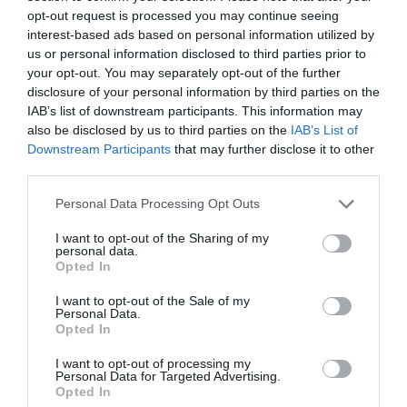
Redacción
opt-out request is processed you may continue seeing
05/08/26 12:03
interest-based ads based on personal information utilized by
INTERNACIONAL
us or personal information disclosed to third parties prior to
Vuelta a la cordura. Reino Unido obligará a
your opt-out. You may separately opt-out of the further
que los aseos o vestuarios sean utilizados en
función del sexo de nacimiento
disclosure of your personal information by third parties on the
IAB’s list of downstream participants. This information may
Rocío Orizaola
05/08/26 13:32
also be disclosed by us to third parties on the
IAB’s List of
Downstream Participants
that may further disclose it to other
third parties.
Marcelo Gullo: “El trabajo de desmitificar la
Personal Data Processing Opt Outs
historia, de poner la verdadera, de
desmontar la falsificación, es un trabajo
I want to opt-out of the Sharing of my
cristiano"
personal data.
Opted In
por Hispanidad
I want to opt-out of the Sale of my
Artículos anteriores
Personal Data.
Opted In
DIARIO DE LA CORRUPCIÓN SANCHISTA
I want to opt-out of processing my
Personal Data for Targeted Advertising.
Opted In
Diario de la corrupción sanchista. Bolaños