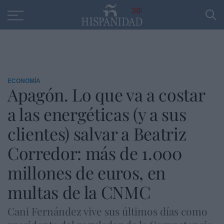
Educación
Entrevistas
PP
SANTANDER
R
30
ECONOMÍA
Apagón. Lo que va a costar
a las energéticas (y a sus
clientes) salvar a Beatriz
Corredor: más de 1.000
millones de euros, en
multas de la CNMC
Cani Fernández vive sus últimos días como