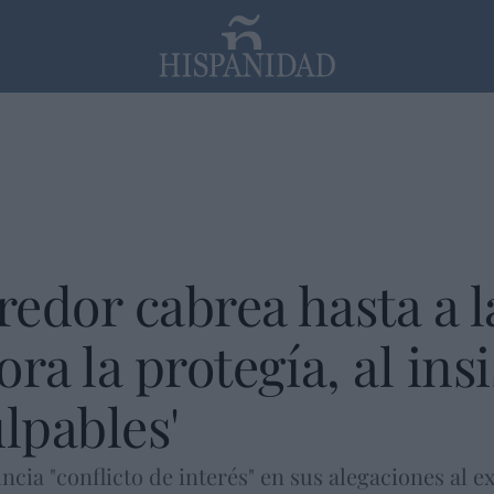
PP
SANTANDER
Religión
redor cabrea hasta a 
ra la protegía, al ins
lpables'
cia "conflicto de interés" en sus alegaciones al 