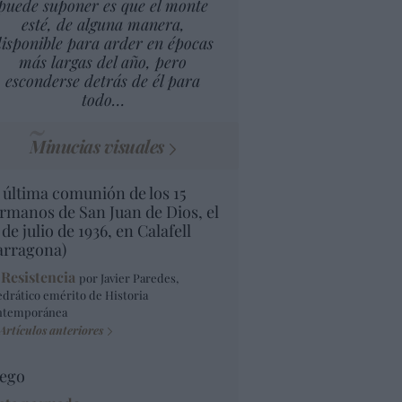
puede suponer es que el monte
esté, de alguna manera,
isponible para arder en épocas
más largas del año, pero
esconderse detrás de él para
todo…
Minucias visuales
 última comunión de los 15
rmanos de San Juan de Dios, el
 de julio de 1936, en Calafell
arragona)
 Resistencia
por Javier Paredes,
edrático emérito de Historia
ntemporánea
Artículos anteriores
ego