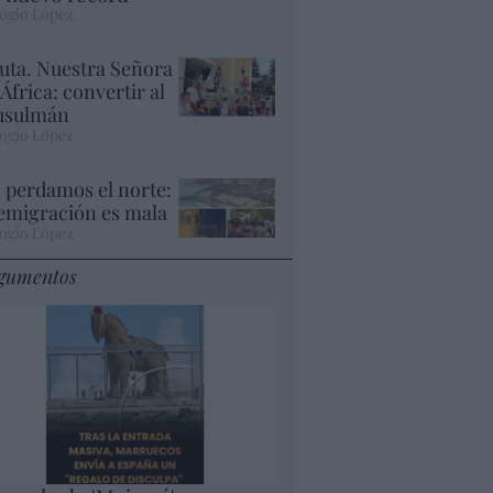
ogio López
uta. Nuestra Señora
 África: convertir al
sulmán
ogio López
 perdamos el norte:
 emigración es mala
ogio López
gumentos