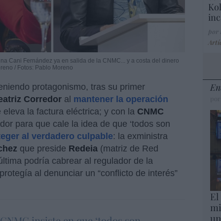
Kol
inc
por
Artí
una Cani Fernández ya en salida de la CNMC... y a costa del dinero
Moreno / Fotos: Pablo Moreno
En
eniendo protagonismo, tras su primer
eatriz
Corredor
al
mantener la operación
por
 eleva la factura eléctrica; y con la
CNMC
lador para que cale la idea de que ‘todos son
eger al verdadero culpable
: la exministra
chez
que preside
Redeia
(matriz de Red
última podría cabrear al regulador de la
otegía al denunciar un “conflicto de interés”
El
mi
un
CNMC insiste en que ‘todos son