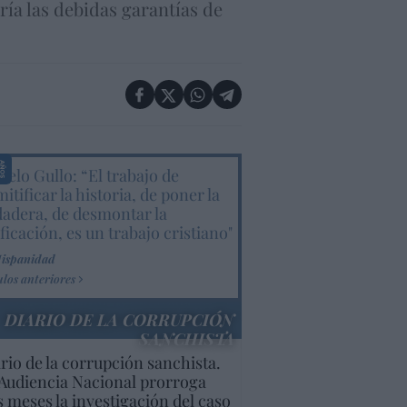
ía las debidas garantías de
elo Gullo: “El trabajo de
itificar la historia, de poner la
dadera, de desmontar la
ificación, es un trabajo cristiano"
Hispanidad
ulos anteriores
DIARIO DE LA CORRUPCIÓN
SANCHISTA
rio de la corrupción sanchista.
Audiencia Nacional prorroga
s meses la investigación del caso