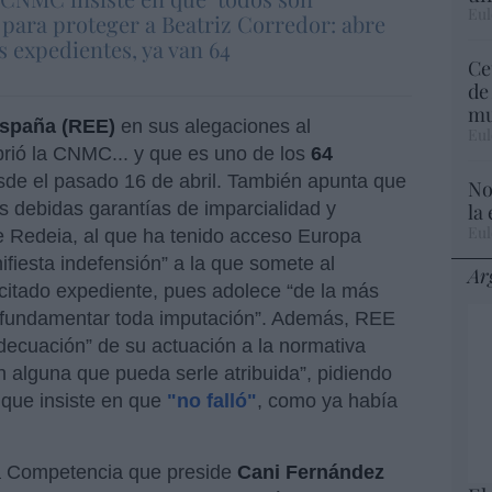
Eul
. para proteger a Beatriz Corredor: abre
 expedientes, ya van 64
Ce
de
mu
España (REE)
en sus alegaciones al
Eul
brió la CNMC... y que es uno de los
64
de el pasado 16 de abril. También apunta que
No
s debidas garantías de imparcialidad y
la
Eul
e Redeia, al que ha tenido acceso Europa
ifiesta indefensión” a la que somete al
Ar
 citado expediente, pues adolece “de la más
 fundamentar toda imputación”. Además, REE
decuación” de su actuación a la normativa
ón alguna que pueda serle atribuida”, pidiendo
 que insiste en que
"no falló"
, como ya había
la Competencia que preside
Cani Fernández