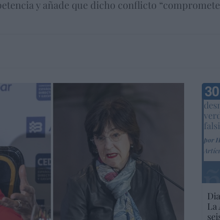
petencia y añade que dicho conflicto “comprometer
Marc
desm
ver
fals
por 
Artíc
Dia
La 
sei