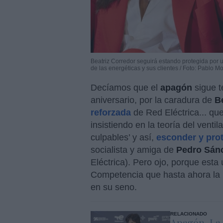
Beatriz Corredor seguirá estando protegida por 
de las energéticas y sus clientes / Foto: Pablo 
Decíamos que el
apagón
sigue t
aniversario, por la caradura de
B
reforzada
de Red Eléctrica... que
insistiendo en la teoría del venti
culpables’ y así,
esconder y prot
socialista y amiga de
Pedro Sán
Eléctrica). Pero ojo, porque esta 
Competencia que hasta ahora la pr
en su seno.
RELACIONADO
Apagón. La 