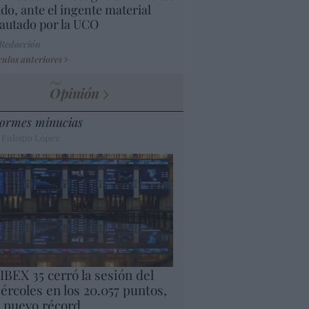
do, ante el ingente material
autado por la UCO
 Redacción
culos anteriores
Opinión
ormes minucias
 Eulogio López
 IBEX 35 cerró la sesión del
ércoles en los 20.057 puntos,
 nuevo récord