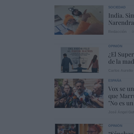
SOCIEDAD
India. Si
Narendra 
Redacción
0
OPINIÓN
¿El Super
de la ma
Carlos Aurelio 
ESPAÑA
Vox se un
que Marru
"No es un 
José Ángel Gut
OPINIÓN
“Sánchez