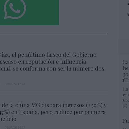
d
íaz, el penúltimo fiasco del Gobierno
escaso en reputación e influencia
La
onal: se conforma con ser la número dos
he
30
(T
06/08/26 12:41
La
cat
Co
 de la china MG dispara ingresos (+59%) y
47%) en España, pero reduce por primera
neficio
Fu
06/08/26 14:18