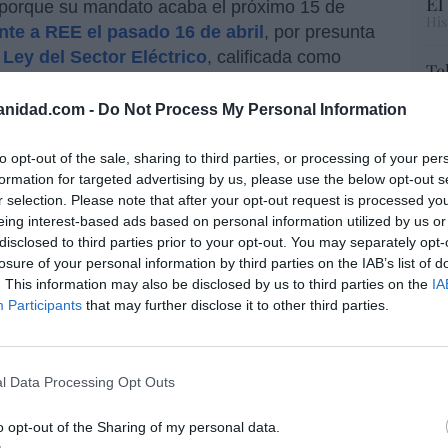
El
a porque su mandato acaba el próximo 15 de
His
nte a REE el pasado 16 de abril
, por presunta
a
Ley del Sector Eléctrico
, calificada como
Te
erencia a un posible incumplimiento del
RT
 diferentes funciones con perjuicio para el
anidad.com -
Do Not Process My Personal Information
lo
 programación del ‘mix’ de ese día. Al respecto
Ce
li
ue había menos ciclos combinados programados
to opt-out of the sale, sharing to third parties, or processing of your per
di
formation for targeted advertising by us, please use the below opt-out s
hu
r selection. Please note that after your opt-out request is processed y
po
 de REE se conocen en vísperas de la Junta de
eing interest-based ads based on personal information utilized by us or
His
disclosed to third parties prior to your opt-out. You may separately opt-
 telemática para proteger a Corredor,
losure of your personal information by third parties on the IAB’s list of
Cu
. This information may also be disclosed by us to third parties on the
IA
tu
Participants
that may further disclose it to other third parties.
Red
eia celebrará su Junta de forma
.. para proteger a Corredor. Mientras, se
l Data Processing Opt Outs
n las demandas
“E
o opt-out of the Sharing of my personal data.
pon