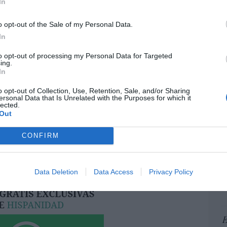
In
pr
ame
o opt-out of the Sale of my Personal Data.
por 
In
resado este artículo?
Artí
to opt-out of processing my Personal Data for Targeted
tro newsletter y recibe cada dia
ing.
o más destacado de Hispanidad
In
EEU
o opt-out of Collection, Use, Retention, Sale, and/or Sharing
ter
ersonal Data that Is Unrelated with the Purposes for which it
lected.
def
Out
iones legales
por 
Artí
CONFIRM
Car
Data Deletion
Data Access
Privacy Policy
E