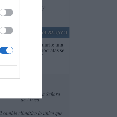
oductos y compañías
ricanas (y europeas)”
Ana Sánchez Arjona
culos anteriores
LA CASA BLANCA
U. Inquietante escenario: una
cera parte de los demócratas se
ine como “socialista”
Ignacio Aguirre
culos anteriores
tas al director
Ceuta celebra Nuestra Señora
de África
l cambio climático lo único que