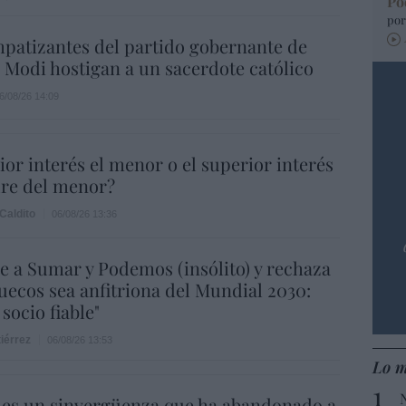
Po
por
mpatizantes del partido gobernante de
Modi hostigan a un sacerdote católico
6/08/26 14:09
ior interés el menor o el superior interés
dre del menor?
Caldito
06/08/26 13:36
e a Sumar y Podemos (insólito) y rechaza
ecos sea anfitriona del Mundial 2030:
socio fiable"
iérrez
06/08/26 13:53
Lo m
 es un sinvergüenza que ha abandonado a