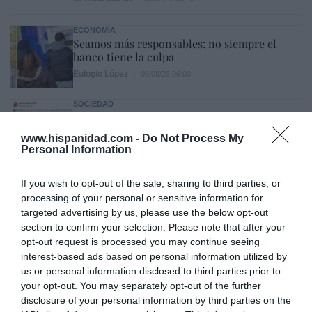
ECONOMÍA
Seamos más responsables: no siempre el
banco tiene la culpa
Eulogio López
08/08/26 06:00
SOCIEDAD
Memes. Mohamed en la boya
Redacción
08/08/26 06:00
www.hispanidad.com -
Do Not Process My
Personal Information
If you wish to opt-out of the sale, sharing to third parties, or
INTERNACIONAL
processing of your personal or sensitive information for
Colombia. La bancada provida impulsa una
targeted advertising by us, please use the below opt-out
reforma para incluir que el derecho a la vida
section to confirm your selection. Please note that after your
es inviolable “desde la fecundación”
opt-out request is processed you may continue seeing
José Ángel Gutiérrez
08/08/26 06:00
interest-based ads based on personal information utilized by
INTERNACIONAL
us or personal information disclosed to third parties prior to
La bomba de Hiroshima no perseguía a
your opt-out. You may separately opt-out of the further
Occidente, la de Nagasaki sí: era la ciudad
disclosure of your personal information by third parties on the
católica del Japón