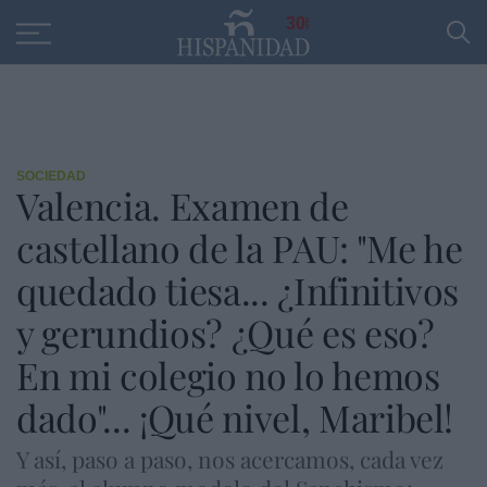
Educación
Entrevistas
PP
SANTANDER
R
30
SOCIEDAD
Valencia. Examen de
castellano de la PAU: "Me he
quedado tiesa... ¿Infinitivos
y gerundios? ¿Qué es eso?
En mi colegio no lo hemos
dado"... ¡Qué nivel, Maribel!
Y así, paso a paso, nos acercamos, cada vez