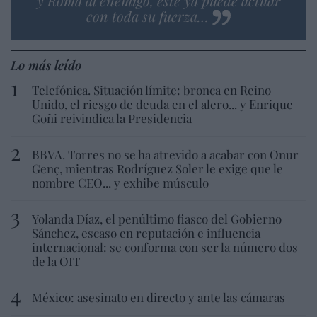
y Roma al enemigo, éste ya puede actuar
con toda su fuerza…
Lo más leído
Telefónica. Situación límite: bronca en Reino
Unido, el riesgo de deuda en el alero... y Enrique
Goñi reivindica la Presidencia
BBVA. Torres no se ha atrevido a acabar con Onur
Genç, mientras Rodríguez Soler le exige que le
nombre CEO... y exhibe músculo
Yolanda Díaz, el penúltimo fiasco del Gobierno
Sánchez, escaso en reputación e influencia
internacional: se conforma con ser la número dos
de la OIT
México: asesinato en directo y ante las cámaras