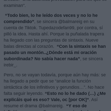
examinan".
“Todo bien, lo he leído dos veces y no lo he
comprendido”
, se sincera @balmareig en su
cuenta de Tiktok. Tupedazodefan99, por contra, sí
pilló la idea. Hasta ahí. Porque la puñalada trapera
ha llegado con las preguntas de sintaxis. Nueve
balas directas al corazón.
“Con la sintaxis se han
pasado un montón..¿Dónde está mi oración
subordinada? No sabía hacer nada”
, se sincera
irebir_.
Pero, no se vayan todavía, porque aún hay más: se
ha llegado a pedir que se “analice la función
sintáctica de los infinitivos y gerundios…”. No hace
falta seguir leyendo.
“Esto no lo he dado (…) ¿Me
explicáis qué es eso? Vale, oc [por OK]”
. Así
resume el drama @balmareig.
“Y eso de