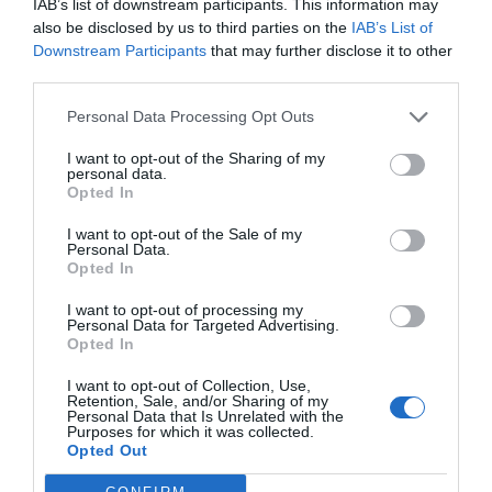
IAB’s list of downstream participants. This information may
Eulogio López
08/08/26 06:00
also be disclosed by us to third parties on the
IAB’s List of
Downstream Participants
that may further disclose it to other
SOCIEDAD
third parties.
La batalla no es solo “híbrida” ni
“biopolítica”, sino espiritual... y la ganará la
Personal Data Processing Opt Outs
Virgen
I want to opt-out of the Sharing of my
Gabriel Galdón
08/08/26 06:00
personal data.
SOCIEDAD
Opted In
Eslovaquia no admite el gaymonio...
bendecido en otros miembros de la Unión
I want to opt-out of the Sale of my
Personal Data.
Europea
Opted In
Eulogio López
08/08/26 06:00
I want to opt-out of processing my
Personal Data for Targeted Advertising.
Opted In
Marcelo Gullo: “El trabajo de desmitificar la
I want to opt-out of Collection, Use,
historia, de poner la verdadera, de
Retention, Sale, and/or Sharing of my
desmontar la falsificación, es un trabajo
Personal Data that Is Unrelated with the
Purposes for which it was collected.
cristiano"
Opted Out
por Hispanidad