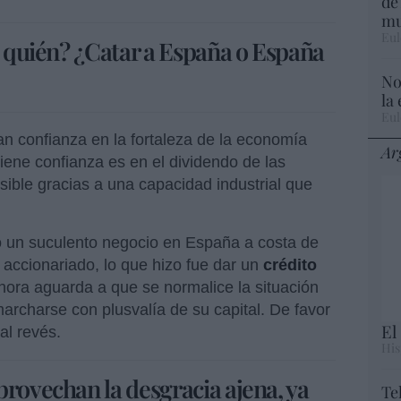
de
mu
Eul
a quién? ¿Catar a España o España
No
la
Eul
an confianza en la fortaleza de la economía
Ar
tiene confianza es en el dividendo de las
ble gracias a una capacidad industrial que
o un suculento negocio en España a costa de
u accionariado, lo que hizo fue dar un
crédito
ahora aguarda a que se normalice la situación
rcharse con plusvalía de su capital. De favor
El
al revés.
His
provechan la desgracia ajena, ya
Te