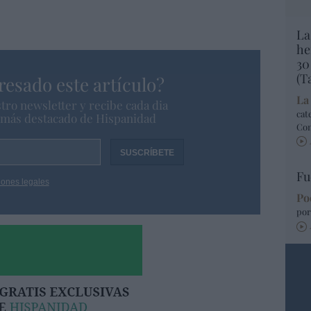
La
he
30
(T
resado este artículo?
La
tro newsletter y recibe cada dia
cat
o más destacado de Hispanidad
Co
Fu
iones legales
Po
por