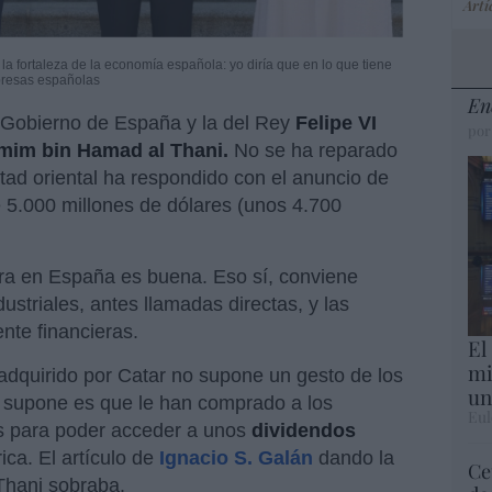
Artí
la fortaleza de la economía española: yo diría que en lo que tiene
presas españolas
En
 Gobierno de España y la del Rey
Felipe VI
por
mim bin Hamad al Thani.
No se ha reparado
tad oriental ha respondido con el anuncio de
 5.000 millones de dólares (unos 4.700
jera en España es buena. Eso sí, conviene
dustriales, antes llamadas directas, y las
ente financieras.
El
mi
adquirido por Catar no supone un gesto de los
un
e supone es que le han comprado a los
Eul
os para poder acceder a unos
dividendos
ca. El artículo de
Ignacio S. Galán
dando la
Ce
 Thani sobraba.