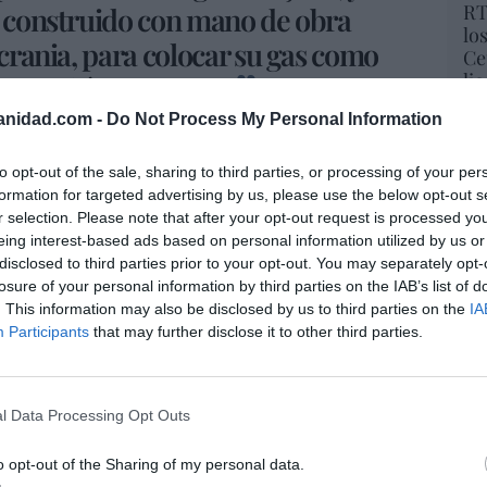
RT
, construido con mano de obra
lo
Ucrania, para colocar su gas como
Ce
li
 a un altísimo precio
di
anidad.com -
Do Not Process My Personal Information
hu
po
ni anuncia, dadivoso, nuevas inversiones. Ojo,
His
to opt-out of the sale, sharing to third parties, or processing of your per
te financieras, como la de Iberdrola o
IAG
.
formation for targeted advertising by us, please use the below opt-out s
 trabajo, que se coloca en empresas que ya
r selection. Please note that after your opt-out request is processed y
Cu
eing interest-based ads based on personal information utilized by us or
ercambio de cromos que nada tiene de
tu
disclosed to third parties prior to your opt-out. You may separately opt-
Red
nvierten en los accionariados de quien los ha
losure of your personal information by third parties on the IAB’s list of
e, ciertamente, atraer todo tipo de inversiones
. This information may also be disclosed by us to third parties on the
IA
a a quien está haciendo buenos negocios, si no
Participants
that may further disclose it to other third parties.
e necesita rentabilizar sus petrodólares... pues
“E
 el lomo.
pon
pr
l Data Processing Opt Outs
 nunca desaprovechan la desgracia ajena. Ya
ame
ruido con mano de obra esclava
, o la
guerra
por 
o opt-out of the Sharing of my personal data.
tiene la tercera mayor reserva del mundo
)