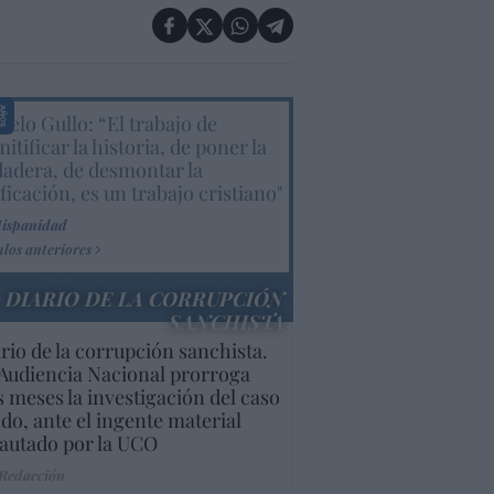
elo Gullo: “El trabajo de
itificar la historia, de poner la
dadera, de desmontar la
ificación, es un trabajo cristiano"
Hispanidad
ulos anteriores
DIARIO DE LA CORRUPCIÓN
SANCHISTA
rio de la corrupción sanchista.
Audiencia Nacional prorroga
s meses la investigación del caso
do, ante el ingente material
autado por la UCO
 Redacción