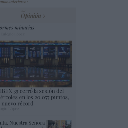
culos anteriores
Opinión
ormes minucias
 Eulogio López
 IBEX 35 cerró la sesión del
ércoles en los 20.057 puntos,
 nuevo récord
ogio López
uta. Nuestra Señora