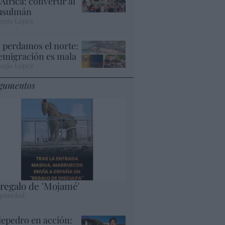
 África: convertir al
sulmán
ogio López
 perdamos el norte:
 emigración es mala
ogio López
gumentos
 regalo de 'Mojamé'
panidad
lepedro en acción: