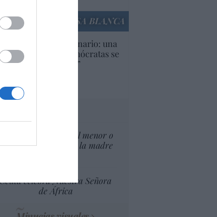
culos anteriores
LA CASA BLANCA
U. Inquietante escenario: una
cera parte de los demócratas se
ine como “socialista”
Ignacio Aguirre
culos anteriores
tas al director
¿El Superior interés el menor o
el superior interés de la madre
del menor?
Ceuta celebra Nuestra Señora
de África
Minucias visuales