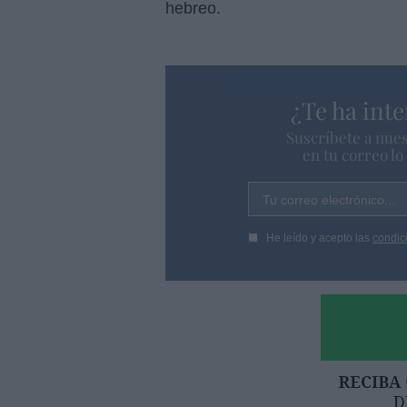
hebreo.
¿Te ha inte
Suscríbete a nues
en tu correo l
Tu correo electrónico...
He leído y acepto las
condic