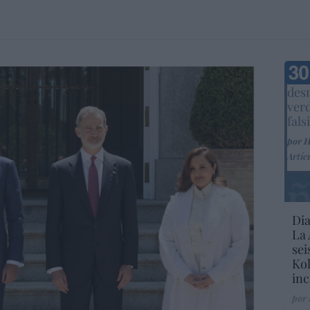
Marc
desm
ver
fals
por 
Artíc
Dia
La 
sei
Kol
inc
por