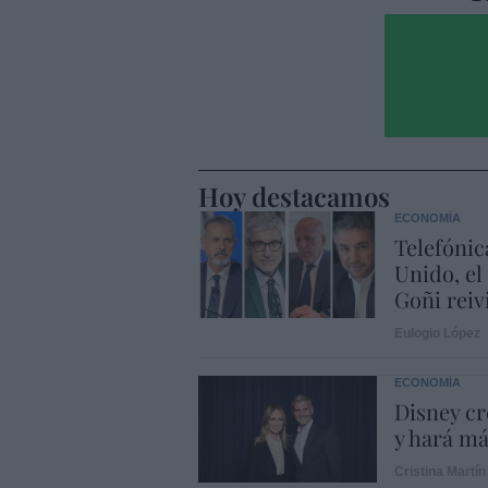
Hoy destacamos
ECONOMÍA
Telefónic
Unido, el
Goñi reiv
Eulogio López
ECONOMÍA
Disney cr
y hará m
Cristina Martín