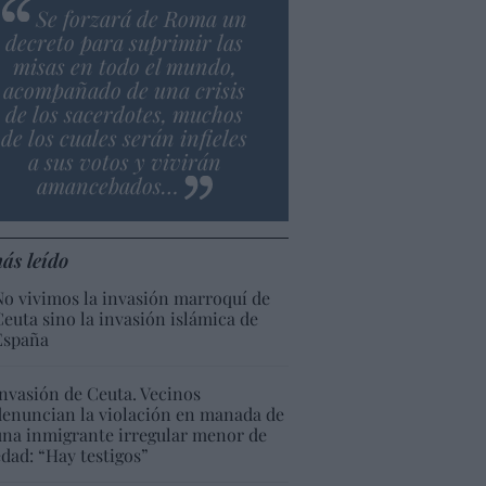
Se forzará de Roma un
decreto para suprimir las
misas en todo el mundo,
acompañado de una crisis
de los sacerdotes, muchos
de los cuales serán infieles
a sus votos y vivirán
amancebados…
ás leído
No vivimos la invasión marroquí de
Ceuta sino la invasión islámica de
España
Invasión de Ceuta. Vecinos
denuncian la violación en manada de
una inmigrante irregular menor de
edad: “Hay testigos”