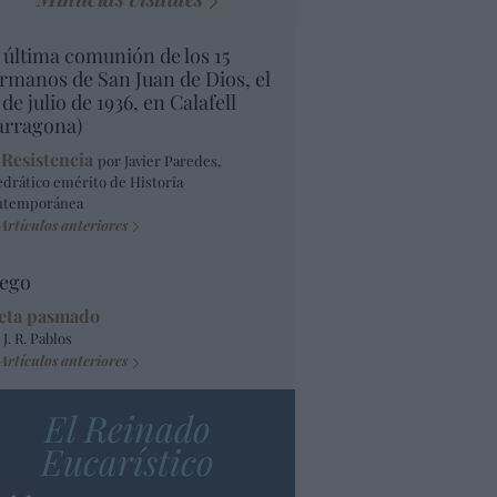
 última comunión de los 15
rmanos de San Juan de Dios, el
 de julio de 1936, en Calafell
arragona)
 Resistencia
por Javier Paredes,
edrático emérito de Historia
ntemporánea
Artículos anteriores
ego
eta pasmado
 J. R. Pablos
Artículos anteriores
El Reinado
Eucarístico