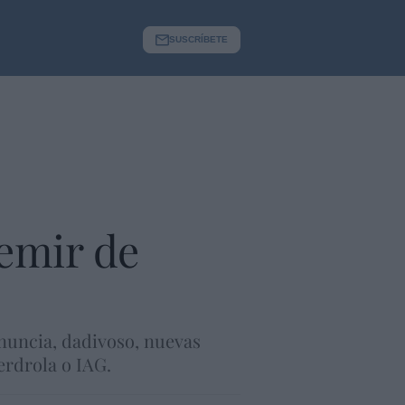
SUSCRÍBETE
 emir de
anuncia, dadivoso, nuevas
erdrola o IAG.