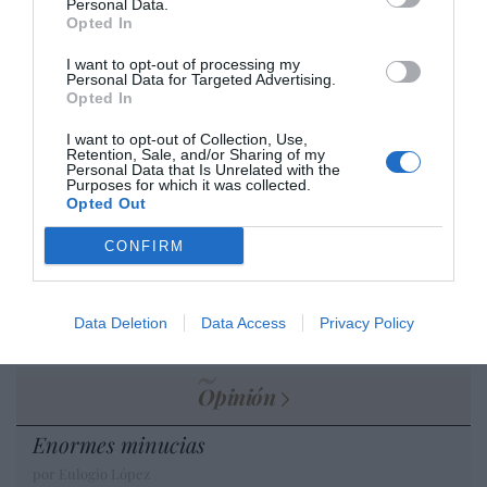
Personal Data.
desmontar la falsificación, es un trabajo
Opted In
cristiano"
I want to opt-out of processing my
Personal Data for Targeted Advertising.
por Hispanidad
Opted In
Artículos anteriores
I want to opt-out of Collection, Use,
Retention, Sale, and/or Sharing of my
DIARIO DE LA CORRUPCIÓN SANCHISTA
Personal Data that Is Unrelated with the
Purposes for which it was collected.
Opted Out
Diario de la corrupción sanchista. Hazte
Oír se manifiesta delante de La Mareta:
CONFIRM
“Pedro Sánchez es un criminal”
por Redacción
Data Deletion
Data Access
Privacy Policy
Artículos anteriores
Opinión
Enormes minucias
por Eulogio López