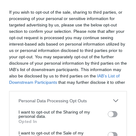
SOCIEDAD
If you wish to opt-out of the sale, sharing to third parties, or
Eslovaquia no admite el gaymonio...
bendecido en otros miembros de la Unión
processing of your personal or sensitive information for
Europea
targeted advertising by us, please use the below opt-out
section to confirm your selection. Please note that after your
Eulogio López
08/08/26 06:00
opt-out request is processed you may continue seeing
interest-based ads based on personal information utilized by
ECONOMÍA
us or personal information disclosed to third parties prior to
Seamos más responsables: no siempre el
banco tiene la culpa
your opt-out. You may separately opt-out of the further
disclosure of your personal information by third parties on the
Eulogio López
08/08/26 06:00
IAB’s list of downstream participants. This information may
also be disclosed by us to third parties on the
IAB’s List of
INTERNACIONAL
Downstream Participants
that may further disclose it to other
La bomba de Hiroshima no perseguía a
third parties.
Occidente, la de Nagasaki sí: era la ciudad
católica del Japón
Personal Data Processing Opt Outs
Eulogio López
08/08/26 06:00
I want to opt-out of the Sharing of my
personal data.
Opted In
Marcelo Gullo: “El trabajo de desmitificar la
historia, de poner la verdadera, de
I want to opt-out of the Sale of my