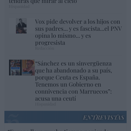
tendrás que mirar al cielo"
Hispanidad
Vox pide devolver a los hijos con
sus padres... y es fascista...el PNV
opina lo mismo... y es
progresista
Redacción
“Sánchez es un sinvergüenza
que ha abandonado a su país,
porque Ceuta es España.
Tenemos un Gobierno en
connivencia con Marruecos”:
acusa una ceutí
Hispanidad
ENTREVISTAS