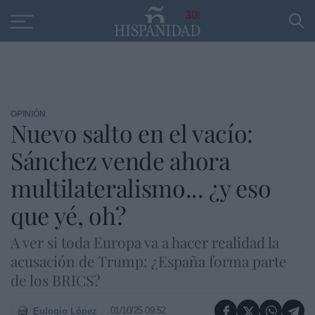
Educación
Entrevistas
PP
SANTANDER
R
30
OPINIÓN
Nuevo salto en el vacío:
Sánchez vende ahora
multilateralismo... ¿y eso
que yé, oh?
A ver si toda Europa va a hacer realidad la
acusación de Trump: ¿España forma parte
de los BRICS?
01/10/25 09:52
Eulogio López