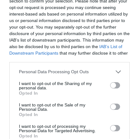
section to confirm your selection. Please note that after your
los 100 escaños a pesar de la invasión de
Ceuta
opt-out request is processed you may continue seeing
interest-based ads based on personal information utilized by
José Ángel Gutiérrez
10/08/26 11:02
us or personal information disclosed to third parties prior to
ESPAÑA
your opt-out. You may separately opt-out of the further
Los ceutíes piden a los españoles que les
disclosure of your personal information by third parties on the
ayudemos, mientras el presidente del
IAB’s list of downstream participants. This information may
Gobierno tuitea desde La Mareta
also be disclosed by us to third parties on the
IAB’s List of
Eulogio López
10/08/26 08:35
Downstream Participants
that may further disclose it to other
third parties.
Personal Data Processing Opt Outs
Marcelo Gullo: “El trabajo de desmitificar la
historia, de poner la verdadera, de
I want to opt-out of the Sharing of my
desmontar la falsificación, es un trabajo
personal data.
Opted In
cristiano"
I want to opt-out of the Sale of my
por Hispanidad
Personal Data.
Opted In
Artículos anteriores
I want to opt-out of processing my
DIARIO DE LA CORRUPCIÓN SANCHISTA
Personal Data for Targeted Advertising.
Opted In