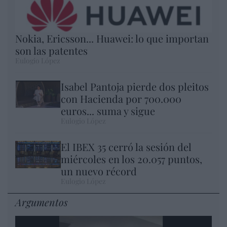
Nokia, Ericsson... Huawei: lo que importan
son las patentes
Eulogio López
Isabel Pantoja pierde dos pleitos
con Hacienda por 700.000
euros... suma y sigue
Eulogio López
El IBEX 35 cerró la sesión del
miércoles en los 20.057 puntos,
un nuevo récord
Eulogio López
Argumentos