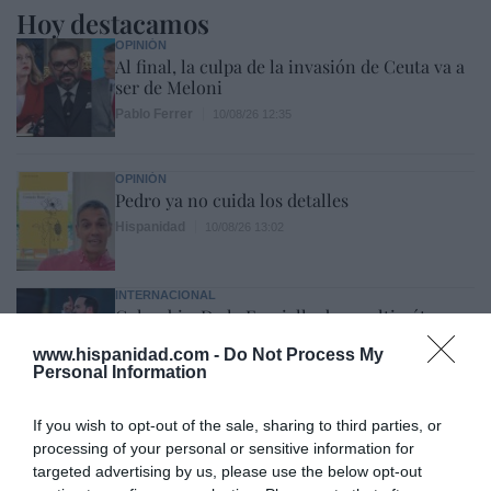
Hoy destacamos
OPINIÓN
Al final, la culpa de la invasión de Ceuta va a
ser de Meloni
Pablo Ferrer
10/08/26 12:35
OPINIÓN
Pedro ya no cuida los detalles
Hispanidad
10/08/26 13:02
INTERNACIONAL
Colombia. De la Espriella da un ultimátum a
los grupos terroristas: "Tienen dos caminos:
www.hispanidad.com -
Do Not Process My
someterse al imperio de la ley o enfrentar la
Personal Information
fuerza decidida del Estado"
Redacción
10/08/26 12:00
If you wish to opt-out of the sale, sharing to third parties, or
processing of your personal or sensitive information for
ESPAÑA
targeted advertising by us, please use the below opt-out
Encuestas. El PSOE aguanta por encima de