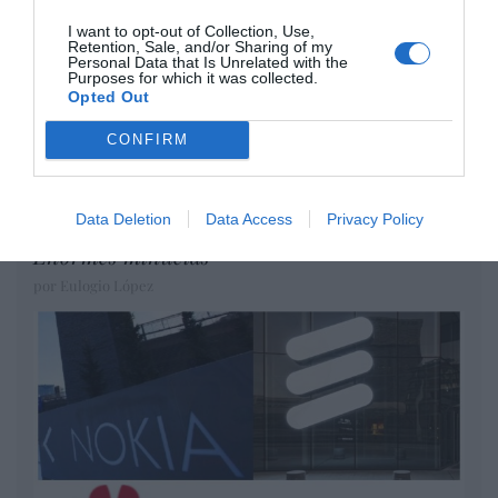
Diario de la corrupción sanchista. Hazte
I want to opt-out of Collection, Use,
Retention, Sale, and/or Sharing of my
Oír se manifiesta delante de La Mareta:
Personal Data that Is Unrelated with the
“Pedro Sánchez es un criminal”
Purposes for which it was collected.
Opted Out
por Redacción
CONFIRM
Artículos anteriores
Opinión
Data Deletion
Data Access
Privacy Policy
Enormes minucias
por Eulogio López