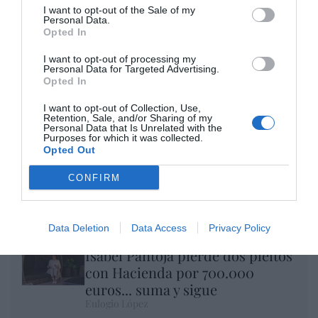
I want to opt-out of the Sale of my
Personal Data.
Opted In
I want to opt-out of processing my
Personal Data for Targeted Advertising.
Opted In
I want to opt-out of Collection, Use,
Retention, Sale, and/or Sharing of my
Personal Data that Is Unrelated with the
Purposes for which it was collected.
Opted Out
CONFIRM
Nokia, Ericsson... Huawei: lo que importan
son las patentes
Eulogio López
Data Deletion
Data Access
Privacy Policy
Isabel Pantoja pierde dos pleitos
con Hacienda por 700.000
euros... suma y sigue
Eulogio López