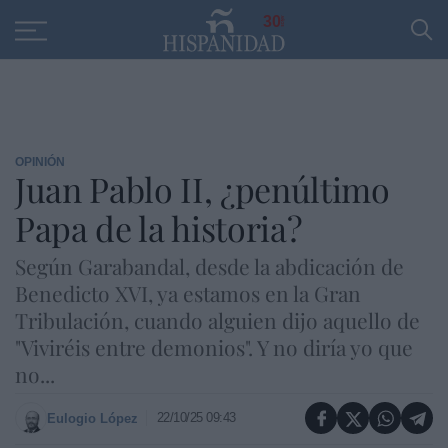
Educación
Entrevistas
PP
SANTANDER
R
30
OPINIÓN
Juan Pablo II, ¿penúltimo
Papa de la historia?
Según Garabandal, desde la abdicación de
Benedicto XVI, ya estamos en la Gran
Tribulación, cuando alguien dijo aquello de
"Viviréis entre demonios". Y no diría yo que
no...
22/10/25 09:43
Eulogio López