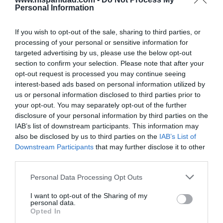
historia, de poner la verdadera, de
Personal Information
desmontar la falsificación, es un trabajo
cristiano"
If you wish to opt-out of the sale, sharing to third parties, or
por Hispanidad
processing of your personal or sensitive information for
targeted advertising by us, please use the below opt-out
Artículos anteriores
section to confirm your selection. Please note that after your
opt-out request is processed you may continue seeing
DIARIO DE LA CORRUPCIÓN SANCHISTA
interest-based ads based on personal information utilized by
us or personal information disclosed to third parties prior to
Diario de la corrupción sanchista. Hazte
your opt-out. You may separately opt-out of the further
Oír se manifiesta delante de La Mareta:
disclosure of your personal information by third parties on the
IAB’s list of downstream participants. This information may
“Pedro Sánchez es un criminal”
also be disclosed by us to third parties on the
IAB’s List of
por Redacción
Downstream Participants
that may further disclose it to other
third parties.
Artículos anteriores
Personal Data Processing Opt Outs
Opinión
I want to opt-out of the Sharing of my
personal data.
Enormes minucias
Opted In
por Eulogio López