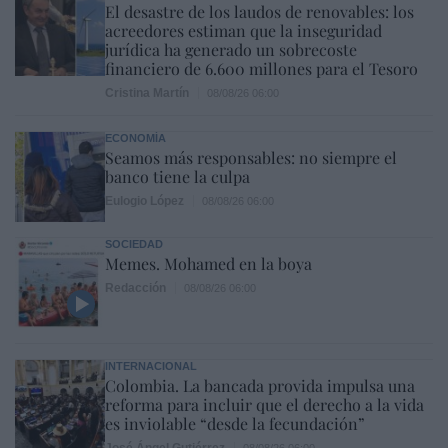
El desastre de los laudos de renovables: los
acreedores estiman que la inseguridad
jurídica ha generado un sobrecoste
financiero de 6.600 millones para el Tesoro
Cristina Martín
08/08/26 06:00
ECONOMÍA
Seamos más responsables: no siempre el
banco tiene la culpa
Eulogio López
08/08/26 06:00
SOCIEDAD
Memes. Mohamed en la boya
Redacción
08/08/26 06:00
INTERNACIONAL
Colombia. La bancada provida impulsa una
reforma para incluir que el derecho a la vida
es inviolable “desde la fecundación”
José Ángel Gutiérrez
08/08/26 06:00