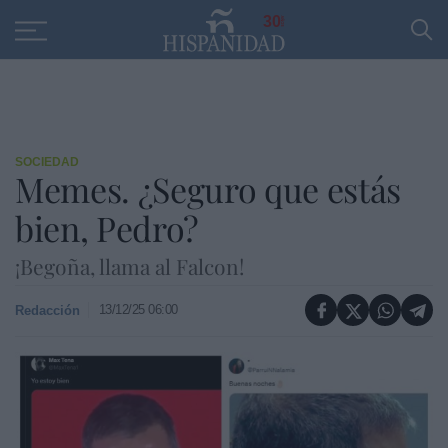
Educación
Entrevistas
PP
SANTANDER
R
30
SOCIEDAD
Memes. ¿Seguro que estás
bien, Pedro?
¡Begoña, llama al Falcon!
13/12/25 06:00
Redacción