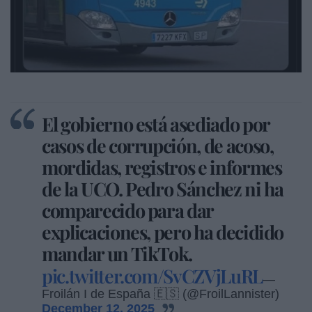
El gobierno está asediado por
casos de corrupción, de acoso,
mordidas, registros e informes
de la UCO. Pedro Sánchez ni ha
comparecido para dar
explicaciones, pero ha decidido
mandar un TikTok.
pic.twitter.com/SvCZVjLuRL
—
Froilán I de España 🇪🇸 (@FroilLannister)
December 12, 2025