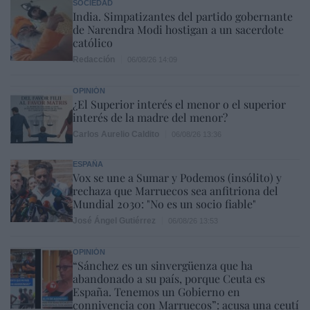
SOCIEDAD
India. Simpatizantes del partido gobernante
de Narendra Modi hostigan a un sacerdote
católico
Redacción
06/08/26 14:09
OPINIÓN
¿El Superior interés el menor o el superior
interés de la madre del menor?
Carlos Aurelio Caldito
06/08/26 13:36
ESPAÑA
Vox se une a Sumar y Podemos (insólito) y
rechaza que Marruecos sea anfitriona del
Mundial 2030: "No es un socio fiable"
José Ángel Gutiérrez
06/08/26 13:53
OPINIÓN
“Sánchez es un sinvergüenza que ha
abandonado a su país, porque Ceuta es
España. Tenemos un Gobierno en
connivencia con Marruecos”: acusa una ceutí