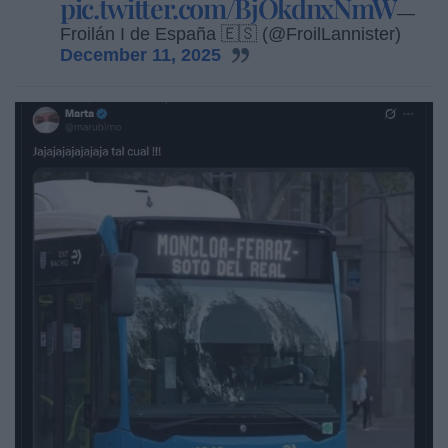
pic.twitter.com/BjOkdnxNmW
—
Froilán I de España 🇪🇸 (@FroilLannister)
December 11, 2025