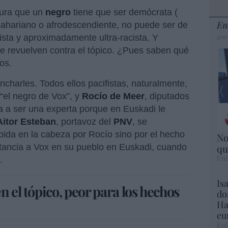
ura que un
negro
tiene que ser demócrata (
En
sahariano o afrodescendiente, no puede ser de
por
cista y aproximadamente ultra-racista. Y
e revuelven contra el tópico. ¿Pues saben qué
os.
ncharles. Todos ellos pacifistas, naturalmente,
 “el negro de Vox”, y
Rocío de Meer
, diputados
 a ser una experta porque en Euskadi le
Aitor Esteban
, portavoz del
PNV
, se
bida en la cabeza por Rocío sino por el hecho
No
qu
rtancia a Vox en su pueblo en Euskadi, cuando
Eul
.
Is
n el tópico, peor para los hechos
do
Ha
eu
Eul