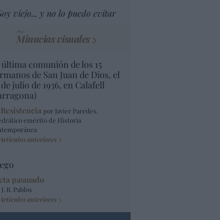
Soy viejo... y no lo puedo evitar
Minucias visuales
 última comunión de los 15
rmanos de San Juan de Dios, el
 de julio de 1936, en Calafell
arragona)
 Resistencia
por Javier Paredes,
edrático emérito de Historia
ntemporánea
Artículos anteriores
ego
eta pasmado
 J. R. Pablos
Artículos anteriores