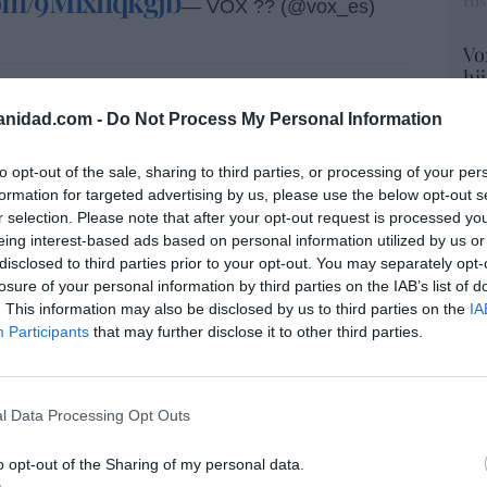
.com/9Mlxhqkgjb
His
— VOX ?? (@vox_es)
Vo
hi
y 
anidad.com -
Do Not Process My Personal Information
op
o mejor los indepes no son tan pacíficos, ni
pr
ni Vox es un partido ultra
. Perdónenme el
Red
to opt-out of the sale, sharing to third parties, or processing of your per
formation for targeted advertising by us, please use the below opt-out s
“S
r selection. Please note that after your opt-out request is processed y
si
eing interest-based ads based on personal information utilized by us or
ab
disclosed to third parties prior to your opt-out. You may separately opt-
po
losure of your personal information by third parties on the IAB’s list of
resado este artículo?
Es
. This information may also be disclosed by us to third parties on the
IA
Go
Participants
that may further disclose it to other third parties.
tro newsletter y recibe cada dia
co
o más destacado de Hispanidad
Ma
ce
l Data Processing Opt Outs
His
o opt-out of the Sharing of my personal data.
iones legales