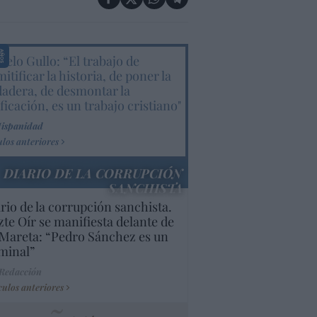
elo Gullo: “El trabajo de
itificar la historia, de poner la
dadera, de desmontar la
ificación, es un trabajo cristiano"
Hispanidad
ulos anteriores
DIARIO DE LA CORRUPCIÓN
SANCHISTA
rio de la corrupción sanchista.
te Oír se manifiesta delante de
Mareta: “Pedro Sánchez es un
minal”
 Redacción
culos anteriores