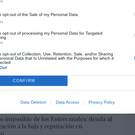
In
“E
o opt-out of the Sale of my Personal Data.
pon
pr
In
ame
to opt-out of processing my Personal Data for Targeted
por 
ing.
In
Artí
o opt-out of Collection, Use, Retention, Sale, and/or Sharing
ersonal Data that Is Unrelated with the Purposes for which it
lected.
Out
EEU
ter
CONFIRM
def
por 
Artí
Data Deletion
Data Access
Privacy Policy
Car
io imposible de los Entrecanales: deuda al
zación a la baja y reputación en
ho