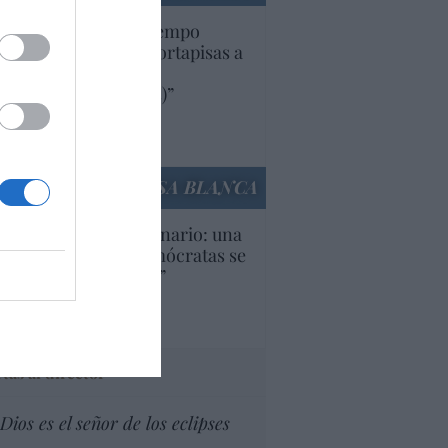
uropa lleva mucho tiempo
iendo aranceles y cortapisas a
oductos y compañías
ricanas (y europeas)”
Ana Sánchez Arjona
culos anteriores
LA CASA BLANCA
U. Inquietante escenario: una
cera parte de los demócratas se
ine como “socialista”
Ignacio Aguirre
culos anteriores
tas al director
Dios es el señor de los eclipses