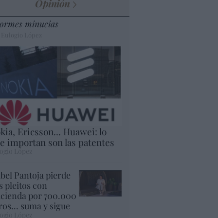
Opinión
ormes minucias
 Eulogio López
kia, Ericsson... Huawei: lo
e importan son las patentes
ogio López
abel Pantoja pierde
s pleitos con
cienda por 700.000
ros... suma y sigue
ogio López