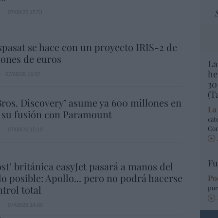
07/08/26 15:51
spasat se hace con un proyecto IRIS-2 de
lones de euros
La
he
07/08/26 15:07
30
(T
ros. Discovery’ asume ya 600 millones en
La
 su fusión con Paramount
cat
Co
07/08/26 15:10
Fu
ost’ británica easyJet pasará a manos del
o posible: Apollo... pero no podrá hacerse
Po
trol total
por
07/08/26 14:09