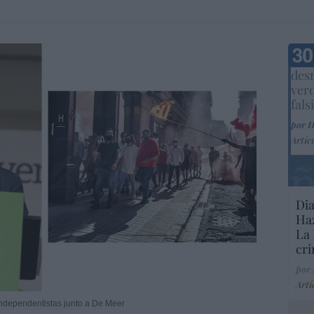
Marc
desm
ver
fals
por 
Artíc
Dia
Haz
La 
cri
por
Artí
 independentistas junto a De Meer