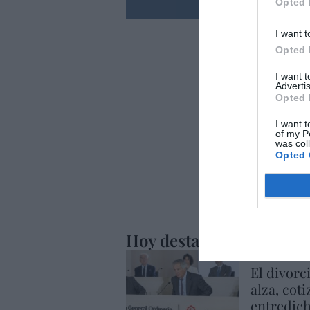
Opted 
I want t
Opted 
I want 
Advertis
Opted 
I want t
of my P
was col
Opted 
Hoy destacamos
ECONOMÍA
El divorc
alza, coti
entredic