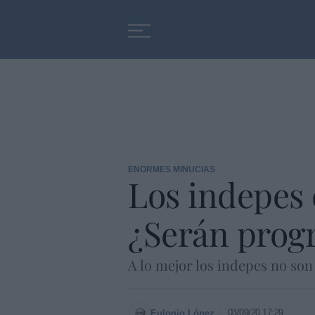
Educación
Entrevistas
ENORMES MINUCIAS
Los indepes 
¿Serán progr
A lo mejor los indepes no son 
03/09/20 17:29
Eulogio López