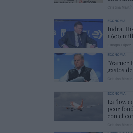
Cristina Martín
ECONOMÍA
Indra. Hi
1.600 mil
Eulogio López
ECONOMÍA
‘Warner B
gastos de
Cristina Martín
ECONOMÍA
La ‘low c
peor fond
con el con
Cristina Martín