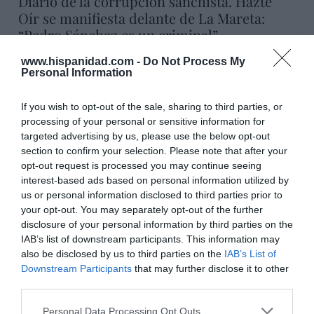
Diario de la corrupción sanchista. Hazte
Oír se manifiesta delante de La Mareta:
“Pedro Sánchez es un criminal”
por Redacción
www.hispanidad.com -
Do Not Process My
Personal Information
Artículos anteriores
If you wish to opt-out of the sale, sharing to third parties, or
Opinión
processing of your personal or sensitive information for
targeted advertising by us, please use the below opt-out
Enormes minucias
section to confirm your selection. Please note that after your
por Eulogio López
opt-out request is processed you may continue seeing
interest-based ads based on personal information utilized by
us or personal information disclosed to third parties prior to
your opt-out. You may separately opt-out of the further
disclosure of your personal information by third parties on the
IAB’s list of downstream participants. This information may
also be disclosed by us to third parties on the
IAB’s List of
Downstream Participants
that may further disclose it to other
third parties.
Personal Data Processing Opt Outs