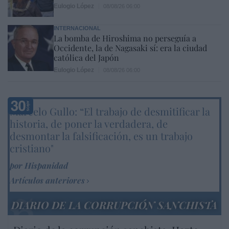
Eulogio López
08/08/26 06:00
INTERNACIONAL
La bomba de Hiroshima no perseguía a
Occidente, la de Nagasaki sí: era la ciudad
católica del Japón
Eulogio López
08/08/26 06:00
Marcelo Gullo: “El trabajo de desmitificar la
historia, de poner la verdadera, de
desmontar la falsificación, es un trabajo
cristiano"
por Hispanidad
Artículos anteriores
DIARIO DE LA CORRUPCIÓN SANCHISTA