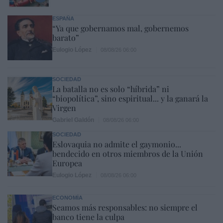
ESPAÑA
“Ya que gobernamos mal, gobernemos
barato”
Eulogio López
08/08/26 06:00
SOCIEDAD
La batalla no es solo “híbrida” ni
“biopolítica”, sino espiritual... y la ganará la
Virgen
Gabriel Galdón
08/08/26 06:00
SOCIEDAD
Eslovaquia no admite el gaymonio...
bendecido en otros miembros de la Unión
Europea
Eulogio López
08/08/26 06:00
ECONOMÍA
Seamos más responsables: no siempre el
banco tiene la culpa