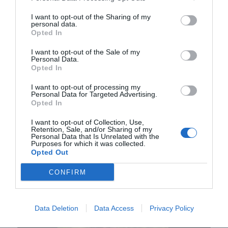
I want to opt-out of the Sharing of my
personal data.
Nokia, Ericsson... Huawei: lo que importan
Opted In
son las patentes
Eulogio López
I want to opt-out of the Sale of my
Personal Data.
Opted In
Isabel Pantoja pierde dos pleitos
con Hacienda por 700.000
I want to opt-out of processing my
Personal Data for Targeted Advertising.
euros... suma y sigue
Opted In
Eulogio López
I want to opt-out of Collection, Use,
Retention, Sale, and/or Sharing of my
El IBEX 35 cerró la sesión del
Personal Data that Is Unrelated with the
Purposes for which it was collected.
miércoles en los 20.057 puntos,
Opted Out
un nuevo récord
Eulogio López
CONFIRM
Argumentos
Data Deletion
Data Access
Privacy Policy