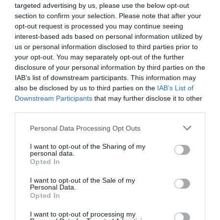
ECONOMÍA
targeted advertising by us, please use the below opt-out
‘Warner Bros. Discovery’ asume ya 600
section to confirm your selection. Please note that after your
millones en gastos de su fusión con
opt-out request is processed you may continue seeing
Paramount
interest-based ads based on personal information utilized by
Cristina Martín
07/08/26 15:10
us or personal information disclosed to third parties prior to
your opt-out. You may separately opt-out of the further
ECONOMÍA
disclosure of your personal information by third parties on the
La ‘low cost’ británica easyJet pasará a manos
IAB’s list of downstream participants. This information may
del peor fondo posible: Apollo... pero no
also be disclosed by us to third parties on the
IAB’s List of
podrá hacerse con el control total
Downstream Participants
that may further disclose it to other
Cristina Martín
07/08/26 14:09
third parties.
INTERNACIONAL
Personal Data Processing Opt Outs
Venezuela. Comienza el diálogo entre
chavismo y un sector de la oposición, pero
I want to opt-out of the Sharing of my
los venezolanos quieren a Corina
personal data.
José Ángel Gutiérrez
07/08/26 11:46
Opted In
I want to opt-out of the Sale of my
ECONOMÍA
Personal Data.
El ‘gran’ logro del ministro Puente: los
Opted In
usuarios de tren de alta velocidad caen un
15,5% hasta junio
I want to opt-out of processing my