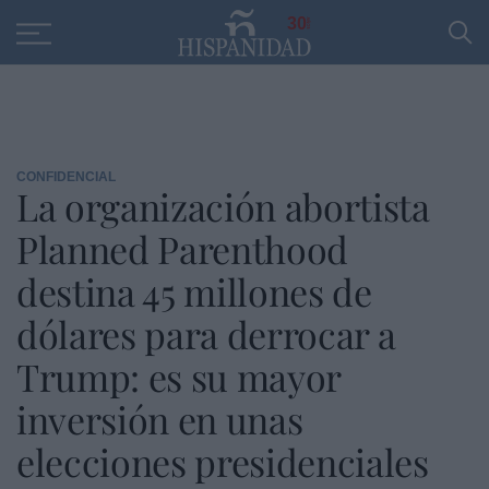
Educación
Entrevistas
PP
SANTANDER
R
30
CONFIDENCIAL
La organización abortista
Planned Parenthood
destina 45 millones de
dólares para derrocar a
Trump: es su mayor
inversión en unas
elecciones presidenciales