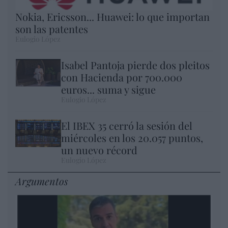
Nokia, Ericsson... Huawei: lo que importan
son las patentes
Eulogio López
Isabel Pantoja pierde dos pleitos
con Hacienda por 700.000
euros... suma y sigue
Eulogio López
El IBEX 35 cerró la sesión del
miércoles en los 20.057 puntos,
un nuevo récord
Eulogio López
Argumentos