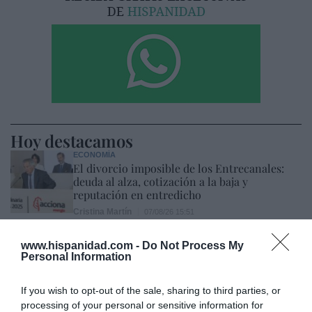
Hoy destacamos
ECONOMÍA
El divorcio imposible de los Entrecanales:
deuda al alza, cotización a la baja y
reputación en entredicho
Cristina Martín
07/08/26 15:51
ECONOMÍA
www.hispanidad.com -
Do Not Process My
Indra. Hispasat se hace con un proyecto IRIS-
Personal Information
2 de 1.600 millones de euros
Eulogio López
07/08/26 15:07
If you wish to opt-out of the sale, sharing to third parties, or
processing of your personal or sensitive information for