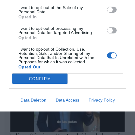
Eulogio López
I want to opt-out of the Sale of my
Personal Data.
Opted In
El IBEX 35 cerró la sesión del
miércoles en los 20.057 puntos,
I want to opt-out of processing my
Personal Data for Targeted Advertising.
un nuevo récord
Opted In
Eulogio López
I want to opt-out of Collection, Use,
Argumentos
Retention, Sale, and/or Sharing of my
Personal Data that Is Unrelated with the
Purposes for which it was collected.
Opted Out
CONFIRM
Data Deletion
Data Access
Privacy Policy