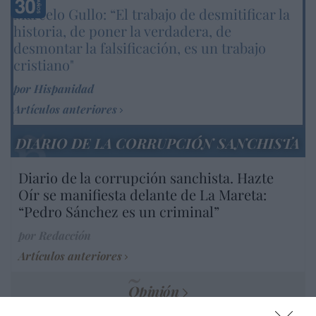
Marcelo Gullo: “El trabajo de desmitificar la
historia, de poner la verdadera, de
desmontar la falsificación, es un trabajo
cristiano"
por Hispanidad
Artículos anteriores
DIARIO DE LA CORRUPCIÓN SANCHISTA
Diario de la corrupción sanchista. Hazte
Oír se manifiesta delante de La Mareta:
“Pedro Sánchez es un criminal”
por Redacción
Artículos anteriores
Opinión