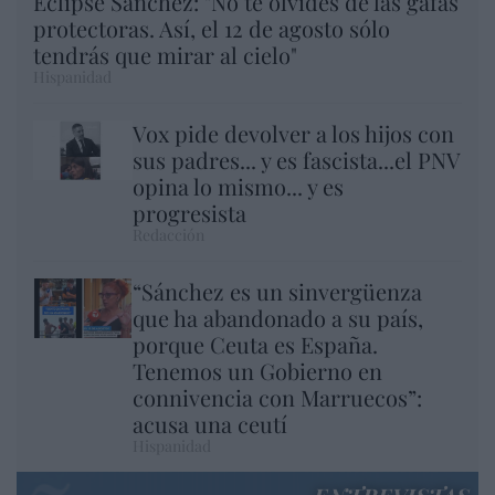
Eclipse Sánchez: "No te olvides de las gafas
protectoras. Así, el 12 de agosto sólo
tendrás que mirar al cielo"
Hispanidad
Vox pide devolver a los hijos con
sus padres... y es fascista...el PNV
opina lo mismo... y es
progresista
Redacción
“Sánchez es un sinvergüenza
que ha abandonado a su país,
porque Ceuta es España.
Tenemos un Gobierno en
connivencia con Marruecos”:
acusa una ceutí
Hispanidad