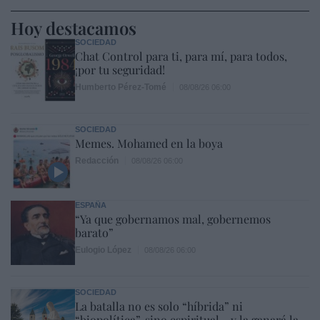
Hoy destacamos
SOCIEDAD
Chat Control para ti, para mí, para todos,
¡por tu seguridad!
Humberto Pérez-Tomé
08/08/26 06:00
SOCIEDAD
Memes. Mohamed en la boya
Redacción
08/08/26 06:00
ESPAÑA
“Ya que gobernamos mal, gobernemos
barato”
Eulogio López
08/08/26 06:00
SOCIEDAD
La batalla no es solo “híbrida” ni
“biopolítica”, sino espiritual... y la ganará la