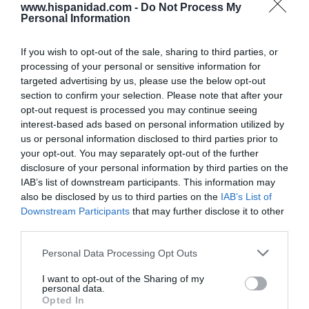
Enormes minucias
www.hispanidad.com -
Do Not Process My
Personal Information
por Eulogio López
If you wish to opt-out of the sale, sharing to third parties, or
processing of your personal or sensitive information for
targeted advertising by us, please use the below opt-out
section to confirm your selection. Please note that after your
opt-out request is processed you may continue seeing
interest-based ads based on personal information utilized by
us or personal information disclosed to third parties prior to
your opt-out. You may separately opt-out of the further
disclosure of your personal information by third parties on the
IAB’s list of downstream participants. This information may
also be disclosed by us to third parties on the
IAB’s List of
Nokia, Ericsson... Huawei: lo que importan
Downstream Participants
that may further disclose it to other
son las patentes
third parties.
Eulogio López
Personal Data Processing Opt Outs
Isabel Pantoja pierde dos pleitos
I want to opt-out of the Sharing of my
con Hacienda por 700.000
personal data.
Opted In
euros... suma y sigue