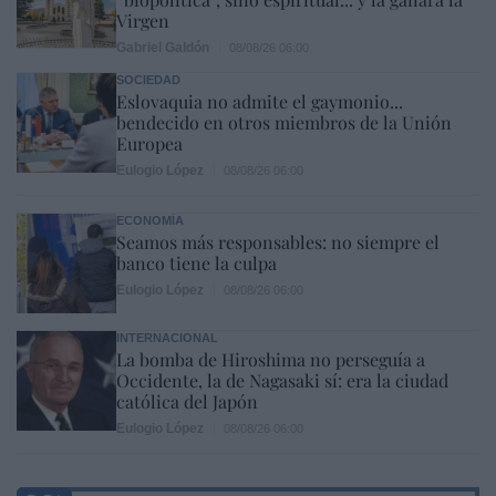
Virgen
Gabriel Galdón
08/08/26 06:00
SOCIEDAD
Eslovaquia no admite el gaymonio...
bendecido en otros miembros de la Unión
Europea
Eulogio López
08/08/26 06:00
ECONOMÍA
Seamos más responsables: no siempre el
banco tiene la culpa
Eulogio López
08/08/26 06:00
INTERNACIONAL
La bomba de Hiroshima no perseguía a
Occidente, la de Nagasaki sí: era la ciudad
católica del Japón
Eulogio López
08/08/26 06:00