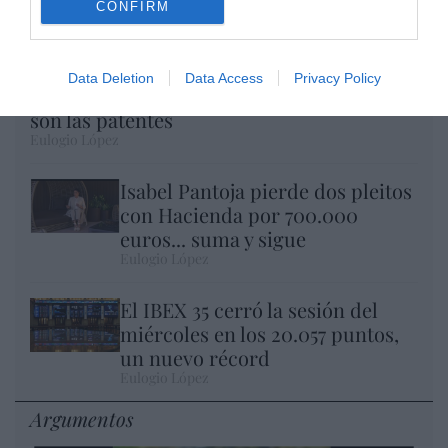
CONFIRM
Data Deletion
Data Access
Privacy Policy
Nokia, Ericsson... Huawei: lo que importan
son las patentes
Eulogio López
Isabel Pantoja pierde dos pleitos
con Hacienda por 700.000
euros... suma y sigue
Eulogio López
El IBEX 35 cerró la sesión del
miércoles en los 20.057 puntos,
un nuevo récord
Eulogio López
Argumentos