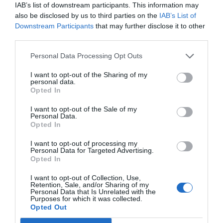
IAB’s list of downstream participants. This information may
also be disclosed by us to third parties on the
IAB’s List of
Diario de la corrupción sanchista. Hazte
Downstream Participants
that may further disclose it to other
Oír se manifiesta delante de La Mareta:
third parties.
“Pedro Sánchez es un criminal”
Personal Data Processing Opt Outs
por Redacción
I want to opt-out of the Sharing of my
Artículos anteriores
personal data.
Opted In
Opinión
I want to opt-out of the Sale of my
Personal Data.
Enormes minucias
Opted In
por Eulogio López
I want to opt-out of processing my
Personal Data for Targeted Advertising.
Opted In
I want to opt-out of Collection, Use,
Retention, Sale, and/or Sharing of my
Personal Data that Is Unrelated with the
Purposes for which it was collected.
Opted Out