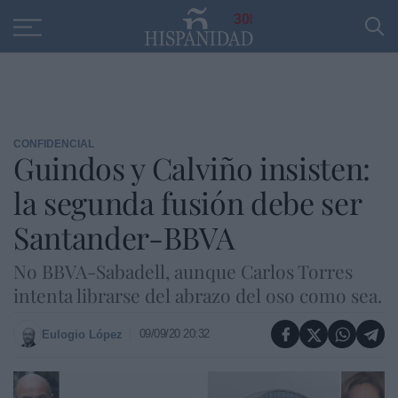
Educación
Entrevistas
PP
SANTANDER
R
30
CONFIDENCIAL
Guindos y Calviño insisten:
la segunda fusión debe ser
Santander-BBVA
No BBVA-Sabadell, aunque Carlos Torres
intenta librarse del abrazo del oso como sea.
09/09/20 20:32
Eulogio López