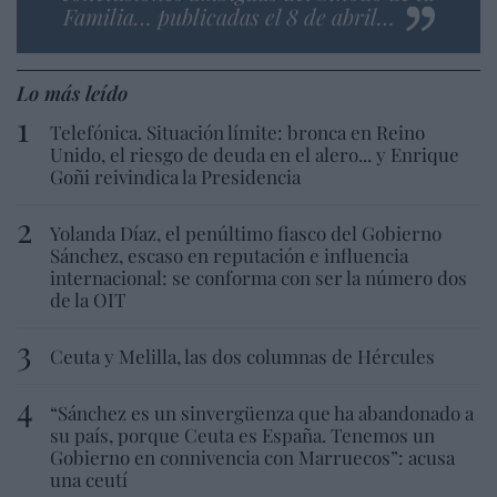
Familia… publicadas el 8 de abril…
Lo más leído
Telefónica. Situación límite: bronca en Reino
Unido, el riesgo de deuda en el alero... y Enrique
Goñi reivindica la Presidencia
Yolanda Díaz, el penúltimo fiasco del Gobierno
Sánchez, escaso en reputación e influencia
internacional: se conforma con ser la número dos
de la OIT
Ceuta y Melilla, las dos columnas de Hércules
“Sánchez es un sinvergüenza que ha abandonado a
su país, porque Ceuta es España. Tenemos un
Gobierno en connivencia con Marruecos”: acusa
una ceutí