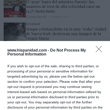
El ‘gran’ logro del ministro Puente: los
usuarios de tren de alta velocidad caen un
15,5% hasta junio
Cristina Martín
07/08/26 12:37
SOCIEDAD
Ataque cristianófobo en la muy ‘woke’ ciudad
de Nueva York: destrozan una imagen de la
Virgen María
Redacción
07/08/26 11:46
www.hispanidad.com -
Do Not Process My
Personal Information
Marcelo Gullo: “El trabajo de desmitificar la
If you wish to opt-out of the sale, sharing to third parties, or
historia, de poner la verdadera, de
processing of your personal or sensitive information for
desmontar la falsificación, es un trabajo
targeted advertising by us, please use the below opt-out
cristiano"
section to confirm your selection. Please note that after your
opt-out request is processed you may continue seeing
por Hispanidad
interest-based ads based on personal information utilized by
Artículos anteriores
us or personal information disclosed to third parties prior to
your opt-out. You may separately opt-out of the further
disclosure of your personal information by third parties on the
DIARIO DE LA CORRUPCIÓN SANCHISTA