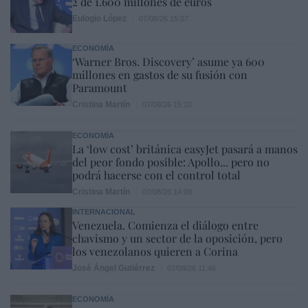
2 de 1.600 millones de euros
Eulogio López
07/08/26 15:07
ECONOMÍA
‘Warner Bros. Discovery’ asume ya 600
millones en gastos de su fusión con
Paramount
Cristina Martín
07/08/26 15:10
ECONOMÍA
La ‘low cost’ británica easyJet pasará a manos
del peor fondo posible: Apollo... pero no
podrá hacerse con el control total
Cristina Martín
07/08/26 14:09
INTERNACIONAL
Venezuela. Comienza el diálogo entre
chavismo y un sector de la oposición, pero
los venezolanos quieren a Corina
José Ángel Gutiérrez
07/08/26 11:46
ECONOMÍA