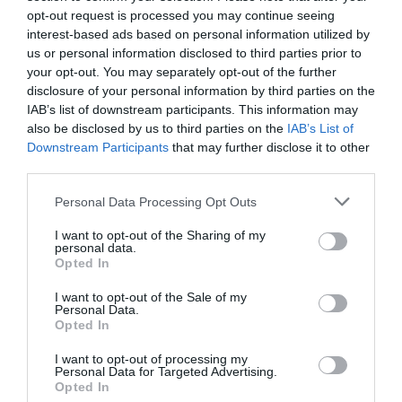
opt-out request is processed you may continue seeing
interest-based ads based on personal information utilized by
us or personal information disclosed to third parties prior to
your opt-out. You may separately opt-out of the further
disclosure of your personal information by third parties on the
IAB’s list of downstream participants. This information may
also be disclosed by us to third parties on the
IAB’s List of
Hoy destacamos
Downstream Participants
that may further disclose it to other
ECONOMÍA
third parties.
El desastre de los laudos de renovables: los
acreedores estiman que la inseguridad
Personal Data Processing Opt Outs
jurídica ha generado un sobrecoste
financiero de 6.600 millones para el Tesoro
I want to opt-out of the Sharing of my
personal data.
Cristina Martín
08/08/26 06:00
Opted In
ECONOMÍA
I want to opt-out of the Sale of my
Seamos más responsables: no siempre el
Personal Data.
banco tiene la culpa
Opted In
Eulogio López
08/08/26 06:00
I want to opt-out of processing my
Personal Data for Targeted Advertising.
Opted In
SOCIEDAD