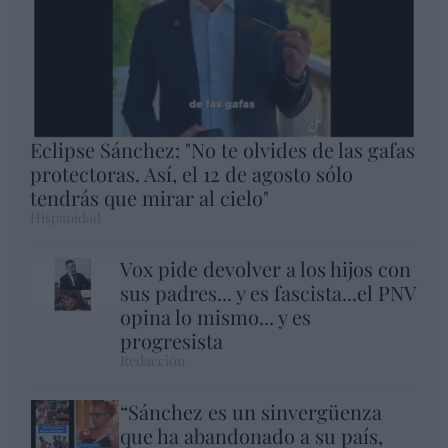
Eclipse Sánchez: "No te olvides de las gafas
protectoras. Así, el 12 de agosto sólo
tendrás que mirar al cielo"
Hispanidad
Vox pide devolver a los hijos con
sus padres... y es fascista...el PNV
opina lo mismo... y es
progresista
Redacción
“Sánchez es un sinvergüenza
que ha abandonado a su país,