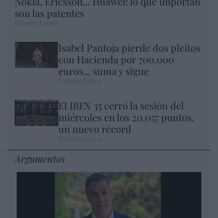
Nokia, Ericsson... Huawei: lo que importan
son las patentes
Eulogio López
Isabel Pantoja pierde dos pleitos
con Hacienda por 700.000
euros... suma y sigue
Eulogio López
El IBEX 35 cerró la sesión del
miércoles en los 20.057 puntos,
un nuevo récord
Eulogio López
Argumentos