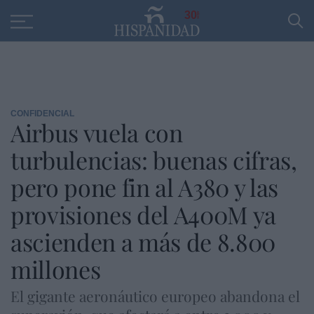
Educación
Entrevistas
PP
SANTANDER
R
30
CONFIDENCIAL
Airbus vuela con
turbulencias: buenas cifras,
pero pone fin al A380 y las
provisiones del A400M ya
ascienden a más de 8.800
millones
El gigante aeronáutico europeo abandona el