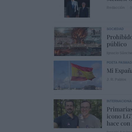
Redacción
0
SOCIEDAD
Prohibido
público
Ignacio Sánch
POETA PASMA
Mi Españ
J. R. Pablos
INTERNACIONA
Primarias
icono LGT
hace con 