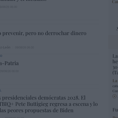
Car
9/08/26 06:00
 prevenir, pero no derrochar dinero
ez-León
09/08/26 06:00
La
DO
he
a-Patria
30
(T
09/08/26 06:00
La
cat
Co
L
 presidenciales demócratas 2028. El
BIQ+ Pete Buttigieg regresa a escena y lo
las peores propuestas de Biden
Fu
Po