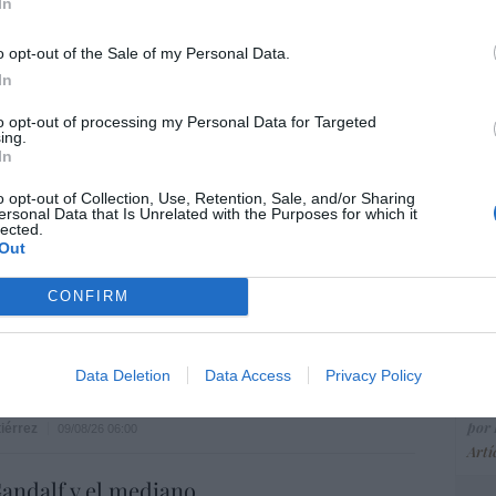
ce
In
His
o opt-out of the Sale of my Personal Data.
In
“E
to opt-out of processing my Personal Data for Targeted
ing.
pon
In
pr
A
s masones intentaron extorsionar al rey
ame
o opt-out of Collection, Use, Retention, Sale, and/or Sharing
ersonal Data that Is Unrelated with the Purposes for which it
III
por 
lected.
Out
Artí
s
09/08/26 06:00
CONFIRM
Se intensifica la persecución a los
EEU
s: “Es casi imposible que se reúnan en un
ter
Data Deletion
Data Access
Privacy Policy
gar”
def
por 
iérrez
09/08/26 06:00
Artí
andalf y el mediano