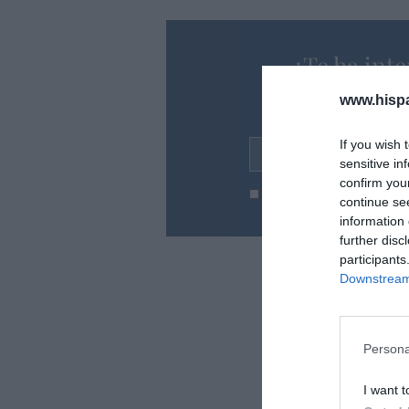
¿Te ha inte
Suscríbete a nues
www.hisp
en tu correo l
If you wish 
Tu correo electrónico...
sensitive in
confirm you
He leído y acepto las
condic
continue se
information 
further disc
participants
Downstream 
Persona
I want t