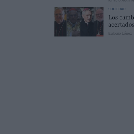
Ignacio Aguirr
SOCIEDAD
Los cambi
acertado
Eulogio López