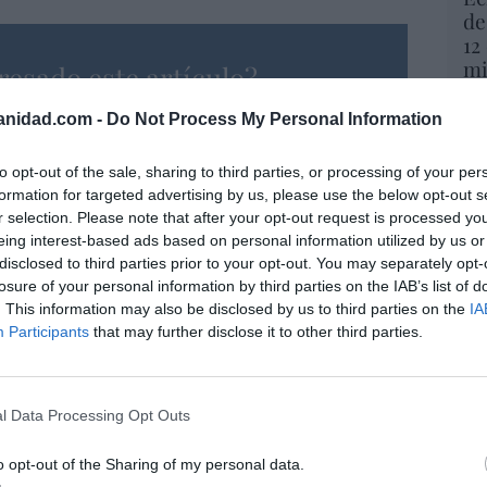
de
12
mi
resado este artículo?
His
tro newsletter y recibe cada dia
anidad.com -
Do Not Process My Personal Information
o más destacado de Hispanidad
Vo
hi
to opt-out of the sale, sharing to third parties, or processing of your per
y 
formation for targeted advertising by us, please use the below opt-out s
op
r selection. Please note that after your opt-out request is processed y
pr
iones legales
eing interest-based ads based on personal information utilized by us or
Red
disclosed to third parties prior to your opt-out. You may separately opt-
losure of your personal information by third parties on the IAB’s list of
“S
. This information may also be disclosed by us to third parties on the
IA
si
Participants
that may further disclose it to other third parties.
ab
po
Es
l Data Processing Opt Outs
Go
co
Ma
o opt-out of the Sharing of my personal data.