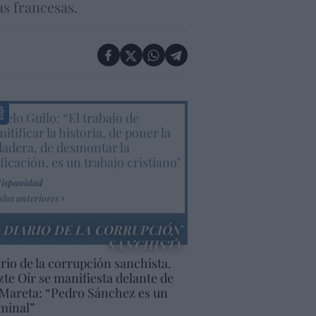
as francesas.
elo Gullo: “El trabajo de
itificar la historia, de poner la
dadera, de desmontar la
ificación, es un trabajo cristiano"
Hispanidad
ulos anteriores
DIARIO DE LA CORRUPCIÓN
SANCHISTA
rio de la corrupción sanchista.
te Oír se manifiesta delante de
Mareta: “Pedro Sánchez es un
minal”