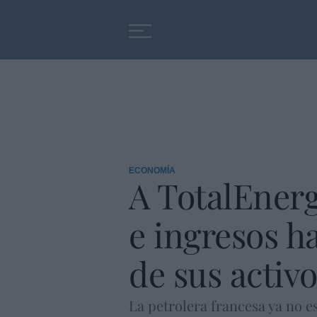
Educación
Entrevistas
ECONOMÍA
A TotalEnerg
e ingresos h
de sus activ
La petrolera francesa ya no 