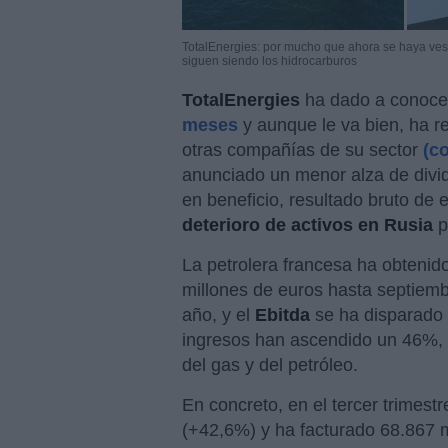
TotalEnergies: por mucho que ahora se haya vest
siguen siendo los hidrocarburos
TotalEnergies
ha dado a conoce
meses
y aunque le va bien, ha r
otras compañías de su sector
(c
anunciado un menor alza de divi
en beneficio, resultado bruto de 
deterioro de activos en Rusia
p
La petrolera francesa ha obtenid
millones de euros hasta septiem
año, y el
Ebitda
se ha disparado 
ingresos han ascendido un 46%, a
del gas y del petróleo.
En concreto, en el tercer trimest
(+42,6%) y ha facturado 68.867 