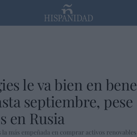
PP
SANTANDER
Religión
ies le va bien en bene
asta septiembre, pese 
os en Rusia
es la más empeñada en comprar activos renovables 