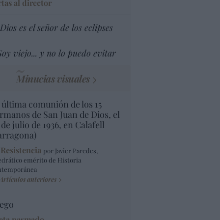
tas al director
Dios es el señor de los eclipses
Soy viejo... y no lo puedo evitar
Minucias visuales
 última comunión de los 15
rmanos de San Juan de Dios, el
 de julio de 1936, en Calafell
arragona)
 Resistencia
por Javier Paredes,
edrático emérito de Historia
ntemporánea
Artículos anteriores
ego
eta pasmado