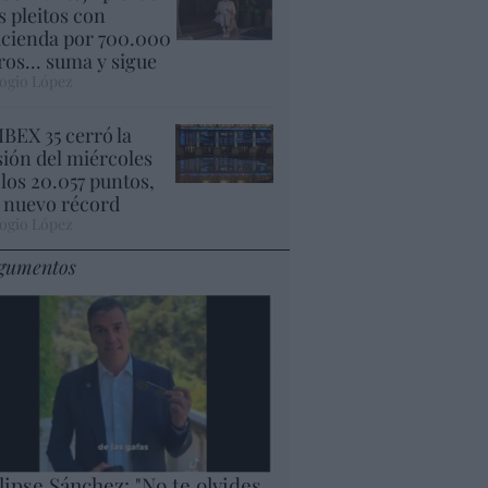
s pleitos con
cienda por 700.000
ros... suma y sigue
ogio López
 IBEX 35 cerró la
sión del miércoles
 los 20.057 puntos,
 nuevo récord
ogio López
gumentos
lipse Sánchez: "No te olvides