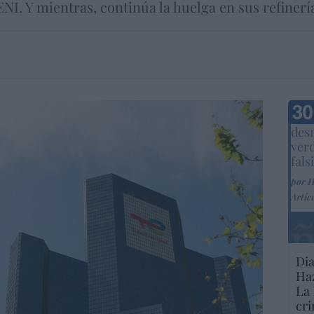
 ENI. Y mientras, continúa la huelga en sus refinerí
Marc
desm
ver
fals
por 
Artíc
Dia
Haz
La 
cri