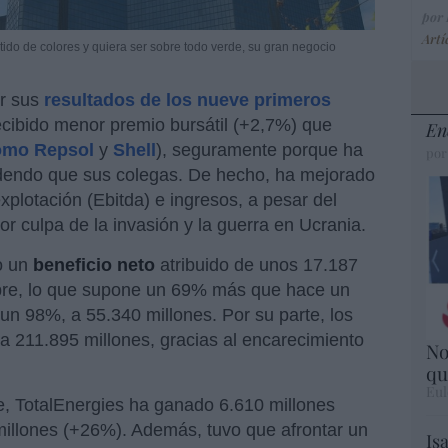
por
Artí
ido de colores y quiera ser sobre todo verde, su gran negocio
r sus
resultados de los nueve primeros
ecibido menor premio bursátil (+2,7%) que
En
omo Repsol
y
Shell
), seguramente porque ha
por
dendo que sus colegas. De hecho, ha mejorado
explotación (Ebitda) e ingresos, a pesar del
or culpa de la invasión y la guerra en Ucrania.
o un
beneficio neto
atribuido de unos 17.187
bre, lo que supone un 69% más que hace un
un 98%, a 55.340 millones. Por su parte, los
 211.895 millones, gracias al encarecimiento
No
qu
Eul
re, TotalEnergies ha ganado 6.610 millones
millones (+26%). Además, tuvo que afrontar un
Is