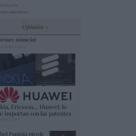
 Redacción
culos anteriores
Opinión
ormes minucias
 Eulogio López
kia, Ericsson... Huawei: lo
e importan son las patentes
ogio López
abel Pantoja pierde