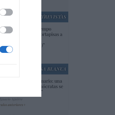
utí
panidad
ENTREVISTAS
uropa lleva mucho tiempo
iendo aranceles y cortapisas a
oductos y compañías
ricanas (y europeas)”
Ana Sánchez Arjona
culos anteriores
LA CASA BLANCA
U. Inquietante escenario: una
cera parte de los demócratas se
ine como “socialista”
Ignacio Aguirre
culos anteriores