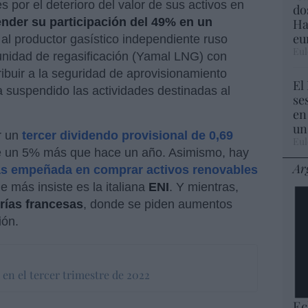
 por el deterioro del valor de sus activos en
do
nder su participación del 49% en un
Ha
eu
al productor gasístico independiente ruso
Eul
unidad de regasificación (Yamal LNG) con
ribuir a la seguridad de aprovisionamiento
El
 suspendido las actividades destinadas al
se
en
un
r un
tercer dividendo provisional de 0,69
Eul
e un 5% más que hace un año. Asimismo, hay
Ar
ás empeñada en comprar activos renovables
e más insiste es la italiana
ENI
. Y mientras,
rías francesas
, donde se piden aumentos
ión.
 en el tercer trimestre de 2022
Ec