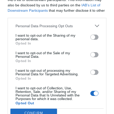
also be disclosed by us to third parties on the
IAB’s List of
Downstream Participants
that may further disclose it to other
third parties.
Personal Data Processing Opt Outs
I want to opt-out of the Sharing of my
personal data.
Opted In
¿Te ha interesado este artículo?
I want to opt-out of the Sale of my
Suscríbete a nuestro newsletter y recibe cada dia
Personal Data.
en tu correo lo más destacado de Hispanidad
Opted In
I want to opt-out of processing my
Tu correo electrónico...
Personal Data for Targeted Advertising.
Opted In
I want to opt-out of Collection, Use,
Retention, Sale, and/or Sharing of my
Personal Data that Is Unrelated with the
He leído y acepto las
condiciones legales
Purposes for which it was collected.
Opted Out
CONFIRM