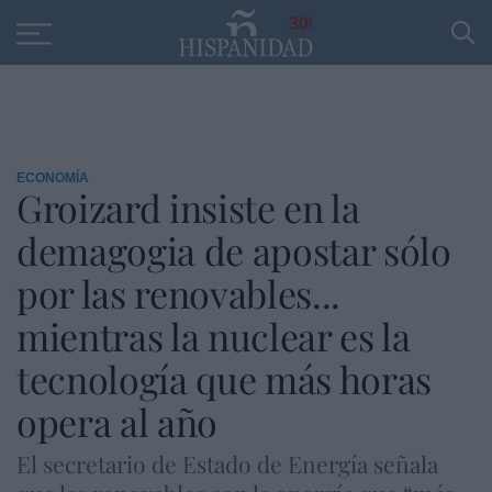
Educación
Entrevistas
PP
SANTANDER
R
30
ECONOMÍA
Groizard insiste en la
demagogia de apostar sólo
por las renovables...
mientras la nuclear es la
tecnología que más horas
opera al año
El secretario de Estado de Energía señala