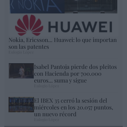
Nokia, Ericsson... Huawei: lo que importan
son las patentes
Eulogio López
Isabel Pantoja pierde dos pleitos
con Hacienda por 700.000
euros... suma y sigue
Eulogio López
El IBEX 35 cerró la sesión del
miércoles en los 20.057 puntos,
un nuevo récord
Eulogio López