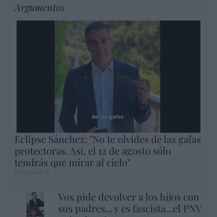
Argumentos
Eclipse Sánchez: "No te olvides de las gafas
protectoras. Así, el 12 de agosto sólo
tendrás que mirar al cielo"
Hispanidad
Vox pide devolver a los hijos con
sus padres... y es fascista...el PNV