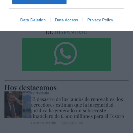
Data Deletion
Data Access
Privacy Policy
Hoy destacamos
ECONOMÍA
El desastre de los laudos de renovables: los
acreedores estiman que la inseguridad
jurídica ha generado un sobrecoste
financiero de 6.600 millones para el Tesoro
Cristina Martín
08/08/26 06:00