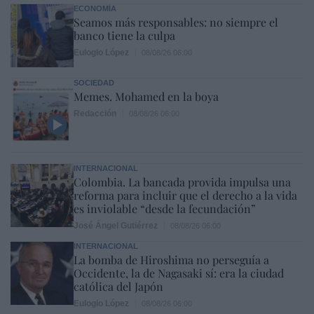
ECONOMÍA
Seamos más responsables: no siempre el
banco tiene la culpa
Eulogio López
08/08/26 06:00
SOCIEDAD
Memes. Mohamed en la boya
Redacción
08/08/26 06:00
INTERNACIONAL
Colombia. La bancada provida impulsa una
reforma para incluir que el derecho a la vida
es inviolable “desde la fecundación”
José Ángel Gutiérrez
08/08/26 06:00
INTERNACIONAL
La bomba de Hiroshima no perseguía a
Occidente, la de Nagasaki sí: era la ciudad
católica del Japón
Eulogio López
08/08/26 06:00