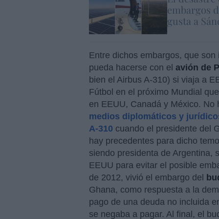
embargos d
gusta a Sán
Entre dichos embargos, que son in
pueda hacerse con el
avión de 
bien el Airbus A-310) si viaja a
Fútbol en el próximo Mundial que s
en EEUU, Canadá y México. No h
medios diplomáticos y jurídic
A-310
cuando el presidente del G
hay precedentes para dicho temo
siendo presidenta de Argentina, s
EEUU para evitar el posible emba
de 2012, vivió el embargo del
bu
Ghana, como respuesta a la dem
pago de una deuda no incluida en
se negaba a pagar. Al final, el b