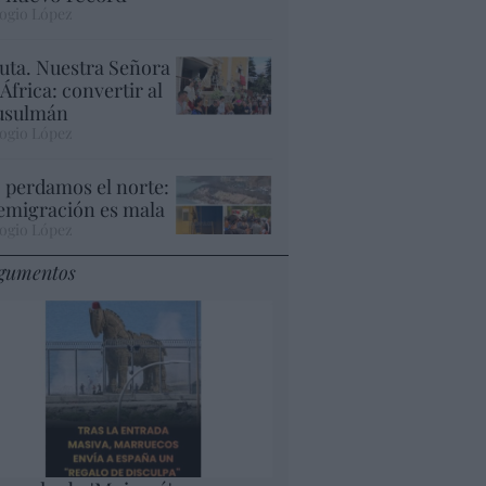
ogio López
uta. Nuestra Señora
 África: convertir al
sulmán
ogio López
 perdamos el norte:
 emigración es mala
ogio López
gumentos