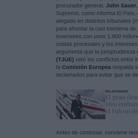
procurador general,
John Sauer
,
Supremo, como informa El País, 
alegado en distintos tribunales (i
para afrontar la casi treintena de
inversores con unos 1.800 millon
costas procesales y los interes
argumenta que la jurisprudencia
(TJUE)
vetó los conflictos entre
la
Comisión Europea
respalda l
reclamados para evitar que se de
RELACIONADO
El gran des
otro embarg
el Falcon d
Antes de continuar, conviene reco