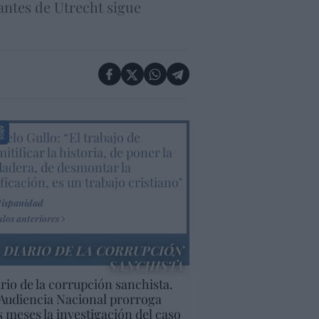
antes de Utrecht sigue
elo Gullo: “El trabajo de
itificar la historia, de poner la
dadera, de desmontar la
ificación, es un trabajo cristiano"
Hispanidad
ulos anteriores
DIARIO DE LA CORRUPCIÓN
SANCHISTA
rio de la corrupción sanchista.
Audiencia Nacional prorroga
s meses la investigación del caso