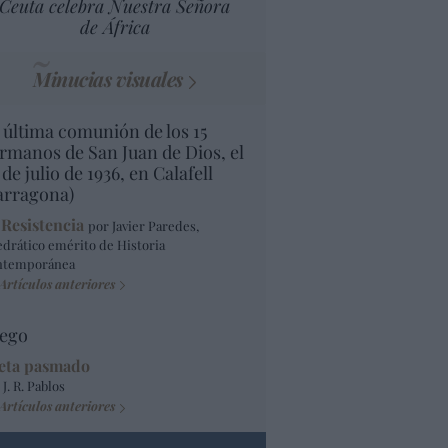
Ceuta celebra Nuestra Señora
de África
Minucias visuales
 última comunión de los 15
rmanos de San Juan de Dios, el
 de julio de 1936, en Calafell
arragona)
 Resistencia
por Javier Paredes,
edrático emérito de Historia
ntemporánea
Artículos anteriores
ego
eta pasmado
 J. R. Pablos
Artículos anteriores