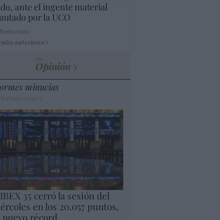
do, ante el ingente material
autado por la UCO
 Redacción
culos anteriores
Opinión
ormes minucias
 Eulogio López
 IBEX 35 cerró la sesión del
ércoles en los 20.057 puntos,
 nuevo récord