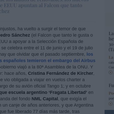
e EEUU apuntan al Falcon que tanto
chez
justos, ha vuelto a surgir el temor de que
La
Pedro Sánchez
(el Falcon que tanto le gusta o
he
 EEUU a apoyar a la Selección Española de
30
e celebra entre el 11 de junio y el 19 de julio
(T
ay que olvidar que el pasado septiembre,
los
La
os españoles temieron el embargo del Airbus
cat
obierno viajó a la 80ª Asamblea de la ONU. Y
Co
r: hace años,
Cristina Fernández de Kircher
,
e vio obligada a viajar en vuelos charter a
Fu
rgo de su avión oficial Tango 1; y en octubre
que escuela argentino ‘Fragata Libertad’
en
Po
por
anda del fondo
NML Capital
, que exigía el
 un canje de años anteriores, y que Argentina
uque fue liberado 77 días más tarde, tras