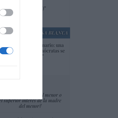
oductos y compañías
ricanas (y europeas)”
Ana Sánchez Arjona
culos anteriores
LA CASA BLANCA
U. Inquietante escenario: una
cera parte de los demócratas se
ine como “socialista”
Ignacio Aguirre
culos anteriores
tas al director
¿El Superior interés el menor o
el superior interés de la madre
del menor?