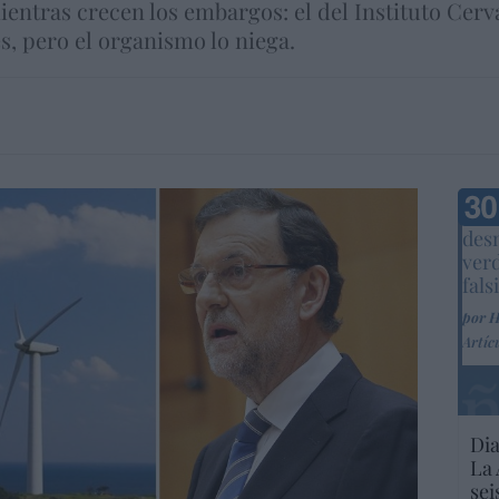
entras crecen los embargos: el del Instituto Cerv
s, pero el organismo lo niega.
Marc
desm
ver
fals
por 
Artíc
Dia
La 
sei