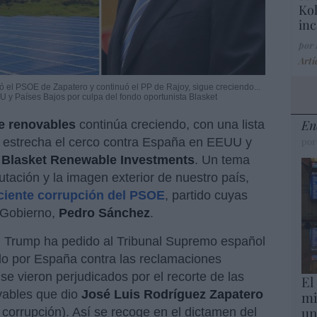
Kol
inc
por
Artí
ó el PSOE de Zapatero y continuó el PP de Rajoy, sigue creciendo...
U y Países Bajos por culpa del fondo oportunista Blasket
En
e renovables
continúa creciendo, con una lista
e estrecha el cerco contra España en EEUU y
por
o
Blasket Renewable Investments
. Un tema
tación y la imagen exterior de nuestro país,
eciente corrupción del PSOE
, partido cuyas
l Gobierno,
Pedro Sánchez
.
n Trump ha pedido al Tribunal Supremo español
do por España contra las reclamaciones
 se vieron perjudicados por el recorte de las
El
vables que dio
José Luis Rodríguez Zapatero
mi
un
 corrupción). Así se recoge en el dictamen del