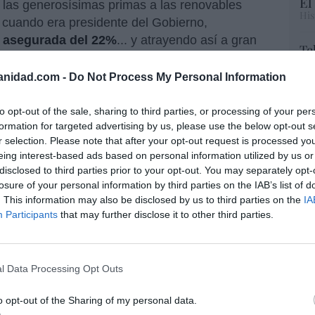
El
las generosísimas primas a las renovables
His
ó cuando era presidente del Gobierno,
d asegurada del 22%
... y atrayendo así a gran
Te
stas primas se articularon a través del
RT
o y Turismo: primero, con
José Montilla
, luego,
anidad.com -
Do Not Process My Personal Information
lo
Miguel Sebastián
, quien comenzó a ver la
Ce
li
 de tarifa
se había disparado a casi 30.000
to opt-out of the sale, sharing to third parties, or processing of your per
di
formation for targeted advertising by us, please use the below opt-out s
 pagando-) e inició su recorte en 2010. En
hu
r selection. Please note that after your opt-out request is processed y
oncloa el pepero
Mariano
Rajoy
, quien eligió a
po
eing interest-based ads based on personal information utilized by us or
 de Industria, Energía y Turismo, el
His
disclosed to third parties prior to your opt-out. You may separately opt-
tazo a las citadas primas y que también intentó
losure of your personal information by third parties on the IAB’s list of
n nuevo impuesto (del 7% por la energía
Cu
. This information may also be disclosed by us to third parties on the
IA
tu
Participants
that may further disclose it to other third parties.
as verdes)... que aún sigue en vigor y la
Red
ajar sus elevados costes energéticos
. Un
gal el pasado 1 de enero.
l Data Processing Opt Outs
ron a muchos inversores (empresas y fondos
“E
zo gracia ni su recorte ni el nuevo impuesto, y
o opt-out of the Sharing of my personal data.
pon
les, pero sin mucho éxito. Hasta el
Tribunal