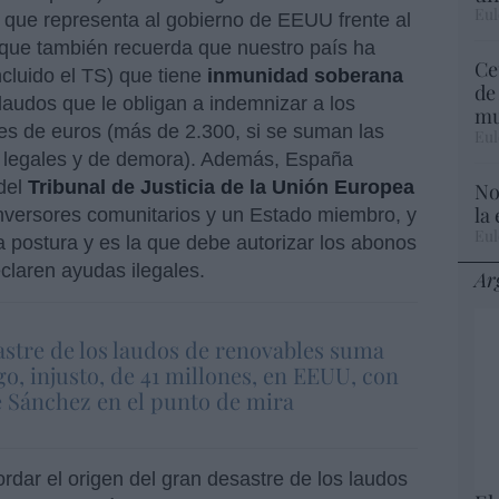
Eul
que representa al gobierno de EEUU frente al
que también recuerda que nuestro país ha
Ce
ncluido el TS) que tiene
inmunidad soberana
de
 laudos que le obligan a indemnizar a los
mu
es de euros (más de 2.300, si se suman las
Eul
es legales y de demora). Además, España
 del
Tribunal de Justicia de la Unión Europea
No
la
 inversores comunitarios y un Estado miembro, y
Eul
a postura y es la que debe autorizar los abonos
claren ayudas ilegales.
Ar
astre de los laudos de renovables suma
o, injusto, de 41 millones, en EEUU, con
e Sánchez en el punto de mira
rdar el origen del gran desastre de los laudos