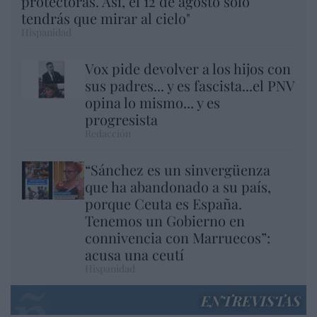
protectoras. Así, el 12 de agosto sólo
tendrás que mirar al cielo"
Hispanidad
Vox pide devolver a los hijos con
sus padres... y es fascista...el PNV
opina lo mismo... y es
progresista
Redacción
“Sánchez es un sinvergüenza
que ha abandonado a su país,
porque Ceuta es España.
Tenemos un Gobierno en
connivencia con Marruecos”:
acusa una ceutí
Hispanidad
ENTREVISTAS