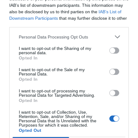
Hoy destacamos
IAB’s list of downstream participants. This information may
LA RESISTENCIA
Cuando los masones intentaron extorsionar
also be disclosed by us to third parties on the
IAB’s List of
al rey Alfonso XIII
Downstream Participants
that may further disclose it to other
third parties.
Javier Paredes
09/08/26 06:00
Personal Data Processing Opt Outs
SOCIEDAD
I want to opt-out of the Sharing of my
Somalia. Se intensifica la persecución a los
personal data.
cristianos: “Es casi imposible que se reúnan
Opted In
en un mismo lugar”
José Ángel Gutiérrez
I want to opt-out of the Sale of my
09/08/26 06:00
Personal Data.
SOCIEDAD
Opted In
Memes. Gandalf y el mediano
I want to opt-out of processing my
Redacción
09/08/26 06:00
Personal Data for Targeted Advertising.
Opted In
I want to opt-out of Collection, Use,
SOCIEDAD
Retention, Sale, and/or Sharing of my
Personal Data that Is Unrelated with the
Prohibido prevenir, pero no derrochar dinero
Purposes for which it was collected.
público
Opted Out
Ignacio Sánchez-León
09/08/26 06:00