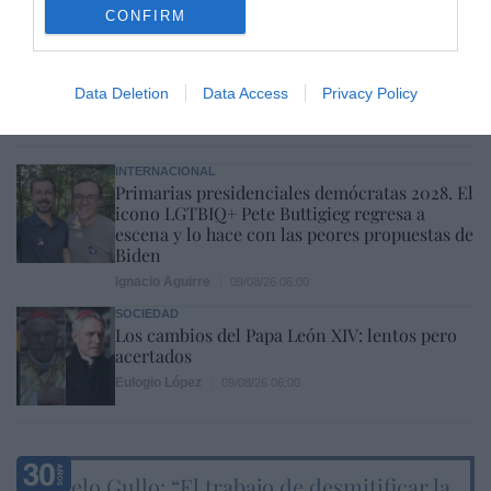
CONFIRM
POETA PASMADO
Mi España-Patria
J. R. Pablos
09/08/26 06:00
Data Deletion
Data Access
Privacy Policy
INTERNACIONAL
Primarias presidenciales demócratas 2028. El
icono LGTBIQ+ Pete Buttigieg regresa a
escena y lo hace con las peores propuestas de
Biden
Ignacio Aguirre
09/08/26 06:00
SOCIEDAD
Los cambios del Papa León XIV: lentos pero
acertados
Eulogio López
09/08/26 06:00
Marcelo Gullo: “El trabajo de desmitificar la