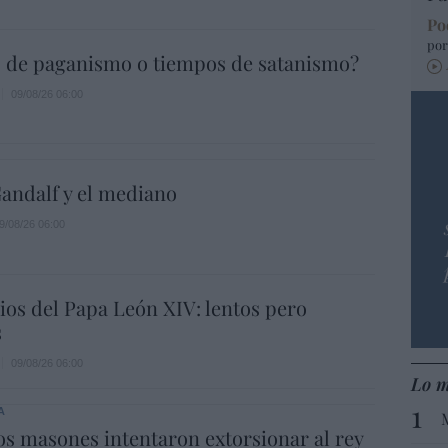
Po
por
 de paganismo o tiempos de satanismo?
09/08/26 06:00
andalf y el mediano
9/08/26 06:00
os del Papa León XIV: lentos pero
s
09/08/26 06:00
Lo m
A
s masones intentaron extorsionar al rey