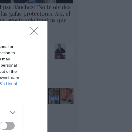
lipse Sánchez: "No te olvides
 las gafas protectoras. Así, el
 de agosto sólo tendrás que
rar al cielo"
panidad
x pide devolver a los
sonal or
jos con sus padres...
ection to
es fascista...el PNV
ou may
ina lo mismo... y es
 personal
ogresista
out of the
acción
 downstream
B’s List of
ánchez es un
nvergüenza que ha
andonado a su país,
rque Ceuta es
paña. Tenemos un
bierno en
nnivencia con