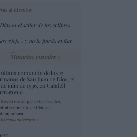
tas al director
Dios es el señor de los eclipses
Soy viejo... y no lo puedo evitar
Minucias visuales
 última comunión de los 15
rmanos de San Juan de Dios, el
 de julio de 1936, en Calafell
arragona)
 Resistencia
por Javier Paredes,
edrático emérito de Historia
ntemporánea
Artículos anteriores
ego