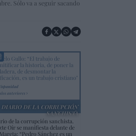
bre. Sólo va a seguir sacando
elo Gullo: “El trabajo de
itificar la historia, de poner la
dadera, de desmontar la
ificación, es un trabajo cristiano"
Hispanidad
ulos anteriores
DIARIO DE LA CORRUPCIÓN
SANCHISTA
rio de la corrupción sanchista.
te Oír se manifiesta delante de
Mareta: “Pedro Sánchez es un