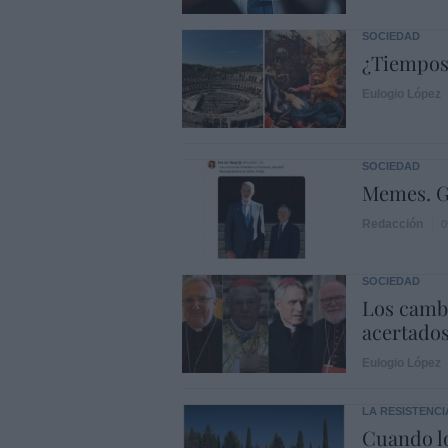
SOCIEDAD
¿Tiempos
Eulogio López
SOCIEDAD
Memes. G
Redacción
0
SOCIEDAD
Los cambi
acertado
Eulogio López
LA RESISTENCI
Cuando lo