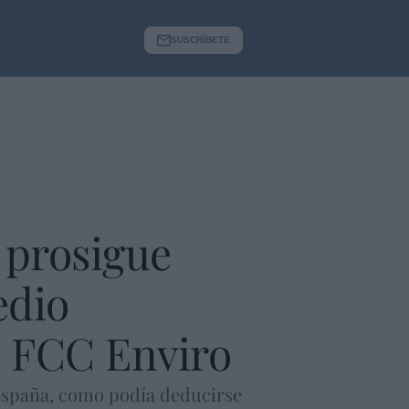
SUSCRÍBETE
 prosigue
edio
e FCC Enviro
 España, como podía deducirse