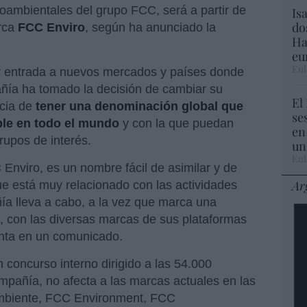
oambientales del grupo FCC, será a partir de
Is
do
rca
FCC Enviro
, según ha anunciado la
Ha
eu
Eul
 y entrada a nuevos mercados y países donde
pañía ha tomado la decisión de cambiar su
El
ncia de
tener una denominación global que
se
ble en todo el mundo
y con la que puedan
en
rupos de interés.
un
Eul
Enviro, es un nombre fácil de asimilar y de
Ar
ue está muy relacionado con las actividades
a lleva a cabo, a la vez que marca una
n, con las diversas marcas de sus plataformas
nta en un comunicado.
 concurso interno dirigido a las 54.000
mpañía, no afecta a las marcas actuales en las
Ambiente, FCC Environment, FCC