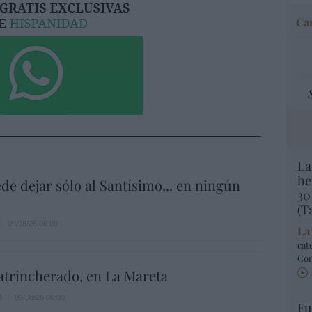
Car
La
he
de dejar sólo al Santísimo... en ningún
30
(T
09/08/26 06:00
La
cat
Co
atrincherado, en La Mareta
o
09/08/26 06:00
Fu