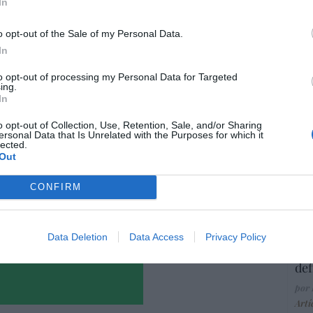
In
Ma
ce
His
o opt-out of the Sale of my Personal Data.
In
to opt-out of processing my Personal Data for Targeted
ing.
“E
In
resado este artículo?
pon
pr
o opt-out of Collection, Use, Retention, Sale, and/or Sharing
tro newsletter y recibe cada dia
ersonal Data that Is Unrelated with the Purposes for which it
ame
o más destacado de Hispanidad
lected.
Out
por 
Artí
CONFIRM
iones legales
EEU
Data Deletion
Data Access
Privacy Policy
ter
def
por 
Artí