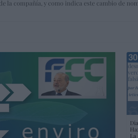
 de la compañía, y como indica este cambio de nom
Marc
desm
ver
fals
por 
Artíc
Dia
Haz
La 