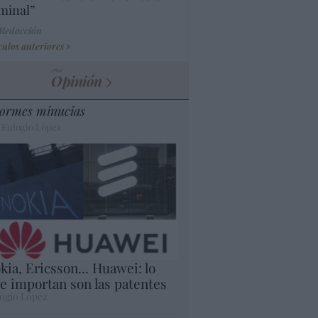
minal”
 Redacción
culos anteriores
Opinión
ormes minucias
 Eulogio López
kia, Ericsson... Huawei: lo
e importan son las patentes
ogio López