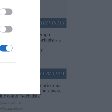
rruecos”: acusa una
utí
panidad
ENTREVISTAS
uropa lleva mucho tiempo
iendo aranceles y cortapisas a
oductos y compañías
ricanas (y europeas)”
Ana Sánchez Arjona
culos anteriores
LA CASA BLANCA
U. Inquietante escenario: una
cera parte de los demócratas se
ine como “socialista”
Ignacio Aguirre
culos anteriores