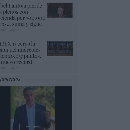
abel Pantoja pierde
s pleitos con
cienda por 700.000
ros... suma y sigue
ogio López
 IBEX 35 cerró la
sión del miércoles
 los 20.057 puntos,
 nuevo récord
ogio López
gumentos