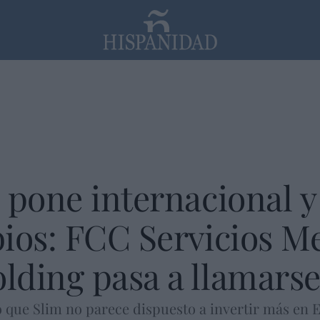
PP
SANTANDER
Religión
 pone internacional y
ios: FCC Servicios M
lding pasa a llamars
o que Slim no parece dispuesto a invertir más en