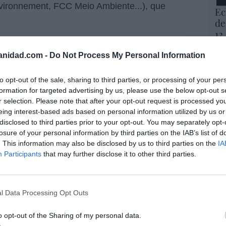
vironnement, FCC Meio Ambiente...), que
Ec
de
12
mi
ltibajos para Slim: Inmocemento y
His
anidad.com -
Do Not Process My Personal Information
 salvan a sus 'queridos' FCC y Realia
Vo
to opt-out of the sale, sharing to third parties, or processing of your per
hi
formation for targeted advertising by us, please use the below opt-out s
y 
r selection. Please note that after your opt-out request is processed y
op
eing interest-based ads based on personal information utilized by us or
e Slim no parece dispuesto a invertir más en
pr
disclosed to third parties prior to your opt-out. You may separately opt-
de la última rueda de prensa
de la
Red
losure of your personal information by third parties on the IAB’s list of
mbio de nombre, sólo va a seguir sacando
. This information may also be disclosed by us to third parties on the
IA
vó FCC, pagando su deuda: ha ordenado el
Participants
that may further disclose it to other third parties.
“S
ionado con la compañía
. Y es que lo suyo es
si
ab
po
l Data Processing Opt Outs
Es
Go
paso más para convertirse en el primer
o opt-out of the Sharing of my personal data.
co
o de España