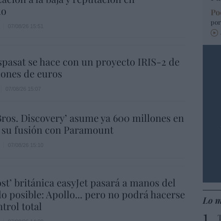
ho
Po
por
07/08/26 15:51
spasat se hace con un proyecto IRIS-2 de
lones de euros
07/08/26 15:07
ros. Discovery’ asume ya 600 millones en
 su fusión con Paramount
07/08/26 15:10
ost’ británica easyJet pasará a manos del
o posible: Apollo... pero no podrá hacerse
Lo m
trol total