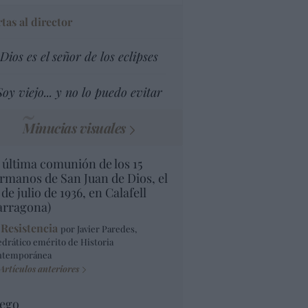
tas al director
Dios es el señor de los eclipses
Soy viejo... y no lo puedo evitar
Minucias visuales
 última comunión de los 15
rmanos de San Juan de Dios, el
 de julio de 1936, en Calafell
arragona)
 Resistencia
por Javier Paredes,
edrático emérito de Historia
ntemporánea
Artículos anteriores
ego