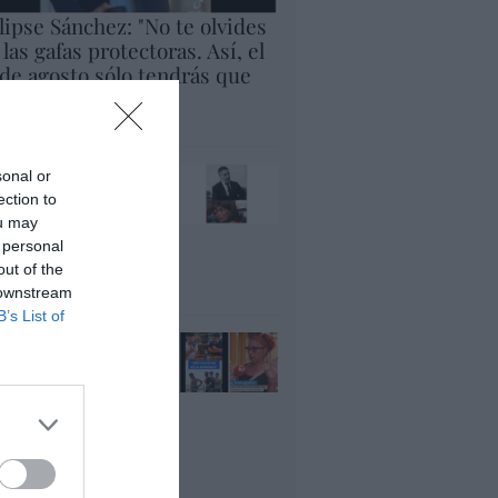
lipse Sánchez: "No te olvides
 las gafas protectoras. Así, el
 de agosto sólo tendrás que
rar al cielo"
panidad
x pide devolver a los
sonal or
jos con sus padres...
ection to
es fascista...el PNV
ou may
ina lo mismo... y es
 personal
ogresista
out of the
acción
 downstream
B’s List of
ánchez es un
nvergüenza que ha
andonado a su país,
rque Ceuta es
paña. Tenemos un
bierno en
nnivencia con