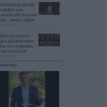
abel Pantoja pierde
s pleitos con
cienda por 700.000
ros... suma y sigue
ogio López
 IBEX 35 cerró la
sión del miércoles
 los 20.057 puntos,
 nuevo récord
ogio López
gumentos