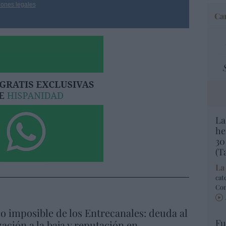
iones legales
Car
La
he
30
(T
La
cat
Co
io imposible de los Entrecanales: deuda al
Fu
zación a la baja y reputación en