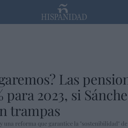
PP
SANTANDER
Religión
garemos? Las pension
% para 2023, si Sánch
in trampas
ay una reforma que garantice la "sostenibilidad" de