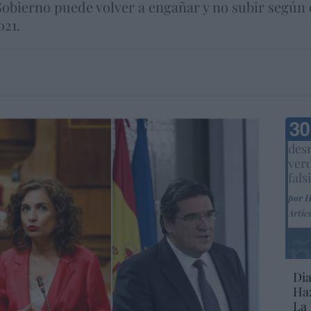
obierno puede volver a engañar y no subir según e
021.
Marc
desm
ver
fals
por 
Artíc
Dia
Haz
La 