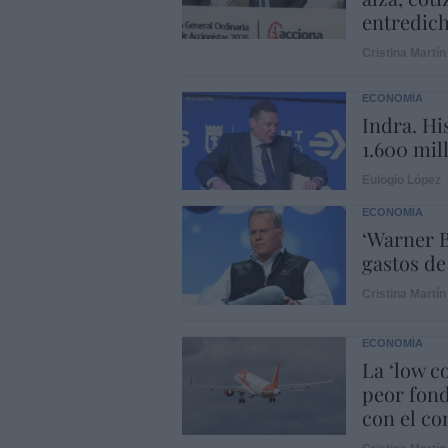
entredic
Cristina Martín
ECONOMÍA
Indra. Hi
1.600 mil
Eulogio López
ECONOMÍA
‘Warner B
gastos de
Cristina Martín
ECONOMÍA
La ‘low c
peor fond
con el con