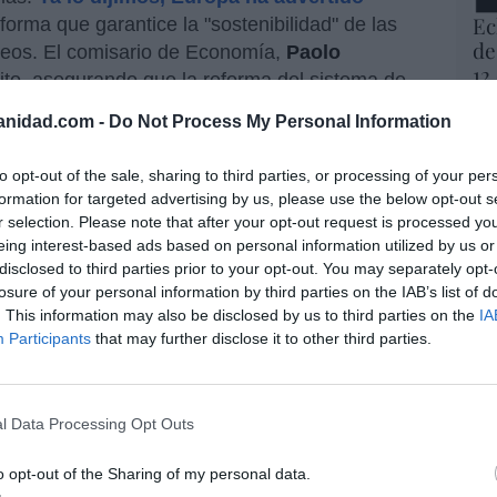
Ec
eforma que garantice la "sostenibilidad" de las
de
peos. El comisario de Economía,
Paolo
12
rito, asegurando que la reforma del sistema de
mi
scalmente para poder recibir los fondos y que
His
anidad.com -
Do Not Process My Personal Information
mplido satisfactoriamente todos los hitos y
suspenderá parcialmente el pago". Para
Vo
to opt-out of the sale, sharing to third parties, or processing of your per
e lo que todo el mundo ve: el sistema no
hi
formation for targeted advertising by us, please use the below opt-out s
debe aumentar drásticamente y las cuotas
y 
r selection. Please note that after your opt-out request is processed y
op
den sostener. Y lanza la amenaza: o se toman
eing interest-based ads based on personal information utilized by us or
pr
disclosed to third parties prior to your opt-out. You may separately opt-
elecciones a Sánchez, o no hay fondos
Red
losure of your personal information by third parties on the IAB’s list of
. This information may also be disclosed by us to third parties on the
IA
Participants
that may further disclose it to other third parties.
“S
ilidad: que el Gobierno puede volver a engañar
si
..
como no la subieron según el IPC en 2022
.
ab
s dos ayudantes en camuflar cifras: los
po
l Data Processing Opt Outs
y
José Luis Escrivá
y las pensiones se
Es
óvil
’ del IPC de los últimos doce meses y no
Go
o opt-out of the Sharing of my personal data.
co
viembre. Ejemplo práctico: el IPC de