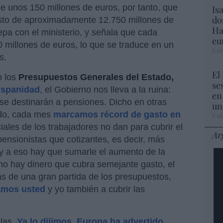
de unos 150 millones de euros, por tanto, que
Is
do
sto de aproximadamente 12.750 millones de
Ha
pa con el ministerio, y señala que cada
eu
millones de euros, lo que se traduce en un
Eul
s.
El
n los
Presupuestos Generales del Estado,
se
ispanidad
, el Gobierno nos lleva a la ruina:
en
se destinarán a pensiones. Dicho en otras
un
ado, cada mes
marcamos récord de gasto en
Eul
iales de los trabajadores no dan para cubrir el
Ar
nsionistas que cotizantes, es decir, más
y a eso hay que sumarle el aumento de la
no hay dinero que cubra semejante gasto, el
s de una gran partida de los presupuestos,
amos usted
y yo también a cubrir las
elas.
Ya lo dijimos, Europa ha advertido