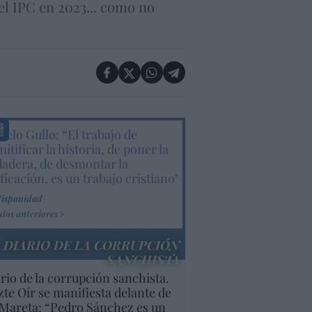
l IPC en 2023... como no
elo Gullo: “El trabajo de
itificar la historia, de poner la
dadera, de desmontar la
ificación, es un trabajo cristiano"
Hispanidad
ulos anteriores
DIARIO DE LA CORRUPCIÓN
SANCHISTA
rio de la corrupción sanchista.
te Oír se manifiesta delante de
Mareta: “Pedro Sánchez es un