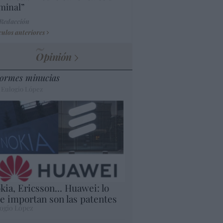
minal”
 Redacción
culos anteriores
Opinión
ormes minucias
 Eulogio López
kia, Ericsson... Huawei: lo
e importan son las patentes
ogio López