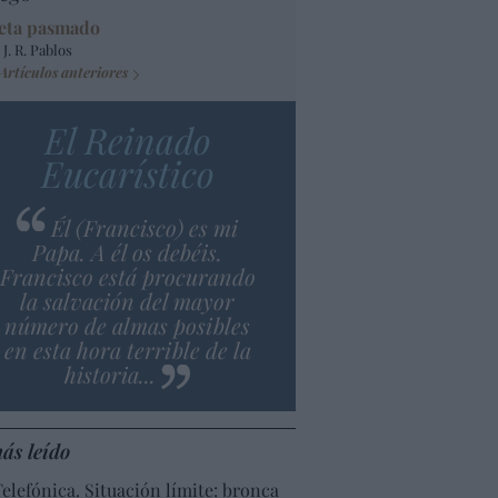
eta pasmado
 J. R. Pablos
Artículos anteriores
El Reinado
Eucarístico
Él (Francisco) es mi
Papa. A él os debéis.
Francisco está procurando
la salvación del mayor
número de almas posibles
en esta hora terrible de la
historia...
ás leído
Telefónica. Situación límite: bronca