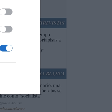
rruecos”: acusa una
utí
panidad
ENTREVISTAS
uropa lleva mucho tiempo
iendo aranceles y cortapisas a
oductos y compañías
ricanas (y europeas)”
Ana Sánchez Arjona
culos anteriores
LA CASA BLANCA
U. Inquietante escenario: una
cera parte de los demócratas se
ine como “socialista”
Ignacio Aguirre
culos anteriores