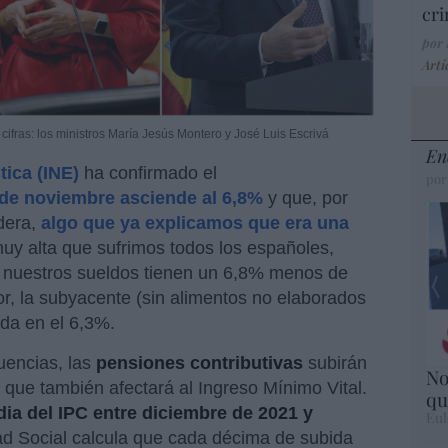
cri
por
Artí
ifras: los ministros María Jesús Montero y José Luis Escrivá
En
tica (INE)
ha confirmado el
por
 de noviembre asciende al 6,8%
y que, por
dera,
algo que ya explicamos que era una
muy alta que sufrimos todos los españoles,
 nuestros sueldos tienen un 6,8% menos de
or, la subyacente (sin alimentos no elaborados
eda en el 6,3%.
uencias, las
pensiones contributivas
subirán
No
 que también afectará al Ingreso Mínimo Vital.
qu
ia del IPC entre diciembre de 2021 y
Eul
d Social calcula que cada décima de subida