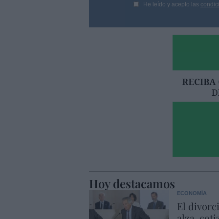
He leído y acepto las
condic
Hoy destacamos
ECONOMÍA
El divorc
alza, coti