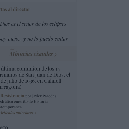
tas al director
Dios es el señor de los eclipses
Soy viejo... y no lo puedo evitar
Minucias visuales
 última comunión de los 15
rmanos de San Juan de Dios, el
 de julio de 1936, en Calafell
arragona)
 Resistencia
por Javier Paredes,
edrático emérito de Historia
ntemporánea
Artículos anteriores
ego