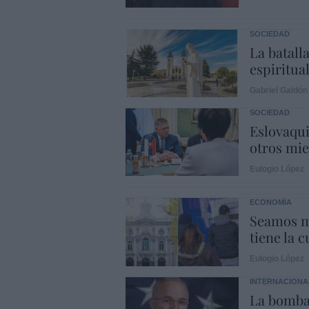
SOCIEDAD
La batalla
espiritual
Gabriel Galdón
SOCIEDAD
Eslovaqui
otros mi
Eulogio López
ECONOMÍA
Seamos m
tiene la c
Eulogio López
INTERNACIONA
La bomba