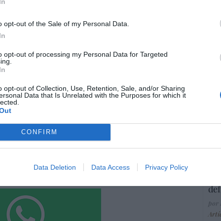
In
Ma
ce
resado este artículo?
His
o opt-out of the Sale of my Personal Data.
tro newsletter y recibe cada dia
In
o más destacado de Hispanidad
to opt-out of processing my Personal Data for Targeted
ing.
“E
In
pon
pr
o opt-out of Collection, Use, Retention, Sale, and/or Sharing
iones legales
ersonal Data that Is Unrelated with the Purposes for which it
ame
lected.
Out
por 
Artí
CONFIRM
EEU
Data Deletion
Data Access
Privacy Policy
ter
def
por 
Artí