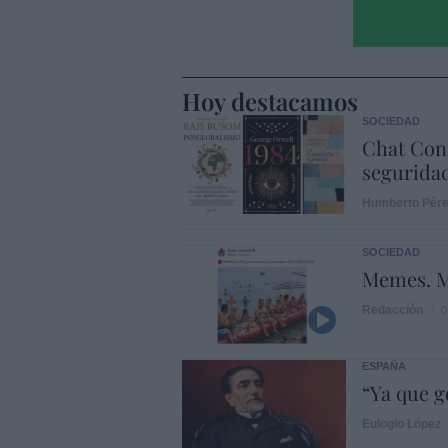
Hoy destacamos
SOCIEDAD
Chat Cont
seguridad
Humberto Pér
SOCIEDAD
Memes. M
Redacción
0
ESPAÑA
“Ya que 
Eulogio López