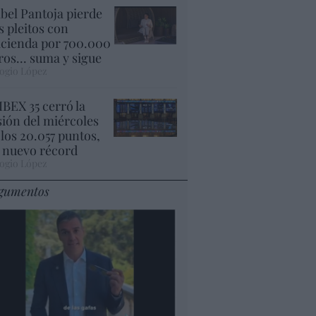
abel Pantoja pierde
s pleitos con
cienda por 700.000
ros... suma y sigue
ogio López
 IBEX 35 cerró la
sión del miércoles
 los 20.057 puntos,
 nuevo récord
ogio López
gumentos