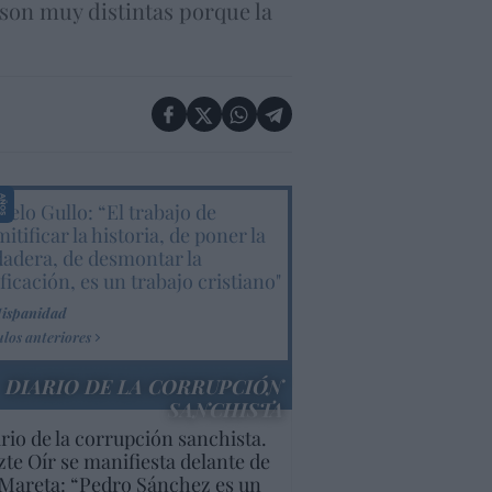
o son muy distintas porque la
elo Gullo: “El trabajo de
itificar la historia, de poner la
dadera, de desmontar la
ificación, es un trabajo cristiano"
Hispanidad
ulos anteriores
DIARIO DE LA CORRUPCIÓN
SANCHISTA
rio de la corrupción sanchista.
te Oír se manifiesta delante de
Mareta: “Pedro Sánchez es un