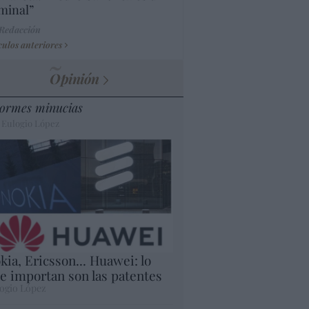
minal”
 Redacción
culos anteriores
Opinión
ormes minucias
 Eulogio López
kia, Ericsson... Huawei: lo
e importan son las patentes
ogio López