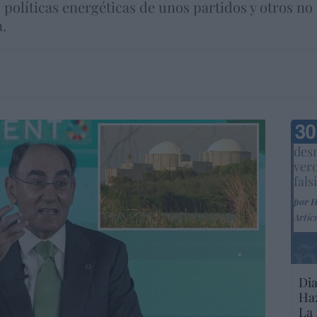
as políticas energéticas de unos partidos y otros n
.
Marc
desm
ver
fals
por 
Artíc
Dia
Haz
La 