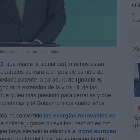
cri
por
Artí
En
ida útil de las nucleares españolas
por
-J
, que marca la actualidad, muchos están
reparados de cara a un posible cambio de
quedado patente la caradura de
Ignacio S.
ociar la extensión de la vida útil de las
fue quien más presionó para cerrarlas y que
ropietarias y el Gobierno hace cuatro años.
ola
ha convertido
las energías renovables en
No
e obtiene jugosas plusvalías, pero no es oro
qu
Eul
que haya elevado la eléctrica al
trono europeo
uesto dentro del Ibex, en su gestión también