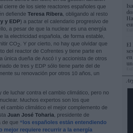
Is
l cierre de los siete reactores españoles que
do
ién defiende
Teresa Ribera
, obligando al resto
Ha
gy y EDP
) a pactar el calendario progresivo de
eu
llo, a pesar de que la nuclear es una energía
Eul
 la electricidad española, de forma estable,
mitir CO
. Y por cierto, no hay que olvidar que
El
2
se
to del reactor de Cofrentes y tiene parte en
en
a única dueña de Ascó I y accionista de otros
un
riado de tres y EDP sólo tiene parte del de
Eul
mente su renovación por otros 10 años, un
Ar
de luchar contra el cambio climático, pero no
a nuclear. Muchos expertos son los que
 el cambio climático el mejor complemento de
asta
Juan José Toharia
, presidente de
a de que
“los españoles están entendiendo
o mejor requiere recurrir a la energía