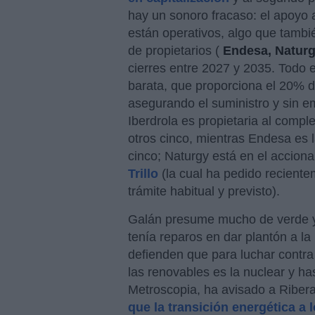
hay un sonoro fracaso: el apoyo a
están operativos, algo que tamb
de propietarios (
Endesa, Natur
cierres entre 2027 y 2035. Todo e
barata, que proporciona el 20% de
asegurando el suministro y sin e
Iberdrola es propietaria al comple
otros cinco, mientras Endesa es l
cinco; Naturgy está en el acciona
Trillo
(la cual ha pedido reciente
trámite habitual y previsto).
Galán presume mucho de verde y 
tenía reparos en dar plantón a l
defienden que para luchar contra
las renovables es la nuclear y h
Metroscopia, ha avisado a Riber
que la transición energética a l