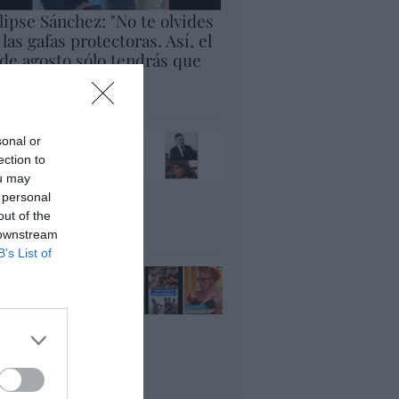
lipse Sánchez: "No te olvides
 las gafas protectoras. Así, el
 de agosto sólo tendrás que
rar al cielo"
panidad
x pide devolver a los
sonal or
jos con sus padres...
ection to
es fascista...el PNV
ou may
ina lo mismo... y es
 personal
ogresista
out of the
acción
 downstream
B’s List of
ánchez es un
nvergüenza que ha
andonado a su país,
rque Ceuta es
paña. Tenemos un
bierno en
nnivencia con