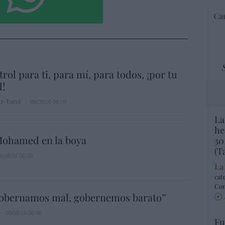
Car
rol para ti, para mí, para todos, ¡por tu
!
ez-Tomé
08/08/26 06:00
La
he
ohamed en la boya
30
(T
8/08/26 06:00
La
cat
Co
gobernamos mal, gobernemos barato”
08/08/26 06:00
Fu