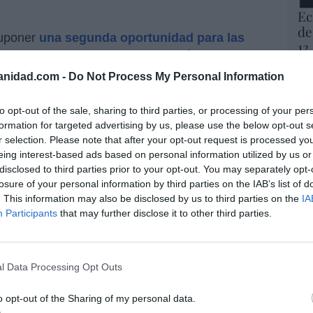
Ec
de
suponer
una segunda oportunidad para las
12
ha abierto a renegociar la extensión de su vida
mi
ura, región en donde se encuentran los
His
anidad.com -
Do Not Process My Personal Information
 que serán los primeros en cerrar y para los
orrer en contra. Eso sí, Galán ha referido que
Vo
to opt-out of the sale, sharing to third parties, or processing of your per
hi
 de cierres, habrá que ver cuánto cuestá y
formation for targeted advertising by us, please use the below opt-out s
y 
r selection. Please note that after your opt-out request is processed y
udiar cómo será su retribución. Por ahora,
op
eing interest-based ads based on personal information utilized by us or
, presidente de Foro Nuclear (asociación que
pr
disclosed to third parties prior to your opt-out. You may separately opt-
 española), señalaba que antes la nuclear
Red
losure of your personal information by third parties on the IAB’s list of
e años, pero no paraba porque estaba obligada
. This information may also be disclosed by us to third parties on the
IA
pietarias vendían esa energía que generaban a
Participants
that may further disclose it to other third parties.
“S
si
está perdiendo dinero y es clave que tenga una
ab
rga impositiva
(así, además sería más
po
l Data Processing Opt Outs
Es
Go
o opt-out of the Sharing of my personal data.
co