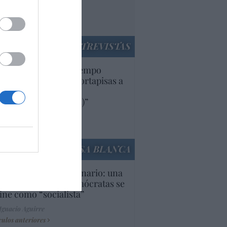
rruecos”: acusa una
utí
panidad
ENTREVISTAS
uropa lleva mucho tiempo
iendo aranceles y cortapisas a
oductos y compañías
ricanas (y europeas)”
Ana Sánchez Arjona
culos anteriores
LA CASA BLANCA
U. Inquietante escenario: una
cera parte de los demócratas se
ine como “socialista”
Ignacio Aguirre
culos anteriores