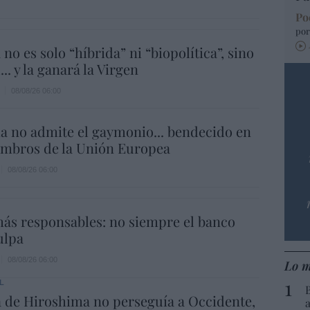
Po
por
 no es solo “híbrida” ni “biopolítica”, sino
... y la ganará la Virgen
08/08/26 06:00
a no admite el gaymonio... bendecido en
embros de la Unión Europea
08/08/26 06:00
ás responsables: no siempre el banco
ulpa
08/08/26 06:00
Lo m
L
 de Hiroshima no perseguía a Occidente,