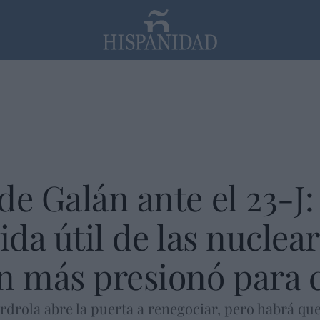
PP
SANTANDER
Religión
e Galán ante el 23-J: 
ida útil de las nuclear
n más presionó para c
erdrola abre la puerta a renegociar, pero habrá qu