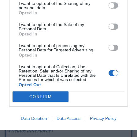
I want to opt-out of the Sharing of my
ECONOMÍA
personal data.
Técnicas Reunidas baja en bolsa, tras un
Opted In
revés judicial por el proyecto de la refinería
de Sitra (Baréin)
I want to opt-out of the Sale of my
Personal Data.
Cristina Martín
10/08/26 14:39
Opted In
ESPAÑA
Encuestas. El PSOE aguanta por encima de
I want to opt-out of processing my
Personal Data for Targeted Advertising.
los 100 escaños a pesar de la invasión de
Opted In
Ceuta
José Ángel Gutiérrez
10/08/26 11:02
I want to opt-out of Collection, Use,
Retention, Sale, and/or Sharing of my
Personal Data that Is Unrelated with the
Purposes for which it was collected.
Opted Out
Marcelo Gullo: “El trabajo de desmitificar la
historia, de poner la verdadera, de
CONFIRM
desmontar la falsificación, es un trabajo
cristiano"
Data Deletion
Data Access
Privacy Policy
por Hispanidad
Artículos anteriores