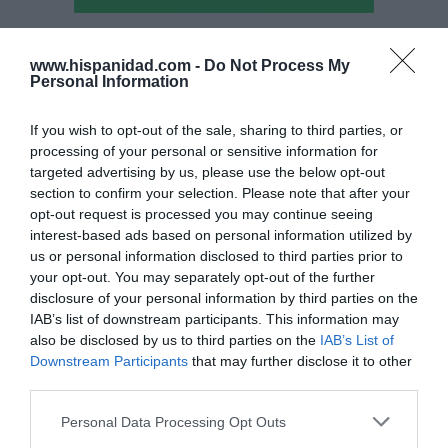
Hoy destacamos
www.hispanidad.com -
Do Not Process My
Personal Information
ECONOMÍA
La crisis de Telefónica Alemania se judicializa
If you wish to opt-out of the sale, sharing to third parties, or
Pablo Ferrer
10/08/26 16:49
processing of your personal or sensitive information for
targeted advertising by us, please use the below opt-out
section to confirm your selection. Please note that after your
SOCIEDAD
opt-out request is processed you may continue seeing
La cordura avanza en EEUU: impone una
interest-based ads based on personal information utilized by
multa millonaria al mayor hospital infantil,
us or personal information disclosed to third parties prior to
que dejará de realizar cambios de sexo a
your opt-out. You may separately opt-out of the further
menores
disclosure of your personal information by third parties on the
Cristina Martín
10/08/26 16:08
IAB’s list of downstream participants. This information may
also be disclosed by us to third parties on the
IAB’s List of
ESPAÑA
Ceuta. El Gobierno insiste en negar la
Downstream Participants
that may further disclose it to other
realidad y afirma que "la normalidad ya se ha
third parties.
alcanzado"
Personal Data Processing Opt Outs
Redacción
10/08/26 14:51