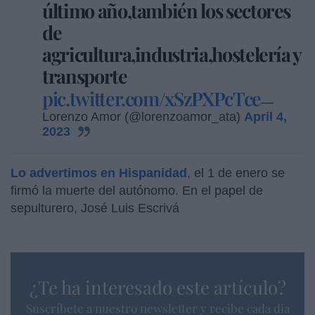
último año,también los sectores
de
agricultura,industria,hostelería y
transporte
pic.twitter.com/xSzPXPcTce
—
Lorenzo Amor (@lorenzoamor_ata)
April 4,
2023
Lo advertimos en Hispanidad
, el 1 de enero se
firmó la muerte del autónomo. En el papel de
sepulturero, José Luis Escrivá
¿Te ha interesado este artículo?
Suscríbete a nuestro newsletter y recibe cada dia