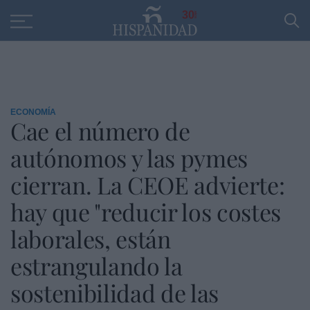
Educación
Entrevistas
PP
SANTANDER
R
30
ECONOMÍA
Cae el número de
autónomos y las pymes
cierran. La CEOE advierte:
hay que "reducir los costes
laborales, están
estrangulando la
sostenibilidad de las