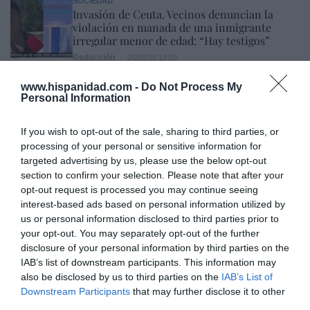
SOCIEDAD
Invasión de Ceuta. Vecinos denuncian la
violación en manada de una inmigrante
irregular menor de edad: “Hay testigos”
Redacción
05/08/26 12:03
INTERNACIONAL
www.hispanidad.com -
Do Not Process My
Vuelta a la cordura. Reino Unido obligará a
Personal Information
que los aseos o vestuarios sean utilizados en
función del sexo de nacimiento
If you wish to opt-out of the sale, sharing to third parties, or
Rocío Orizaola
05/08/26 13:32
processing of your personal or sensitive information for
targeted advertising by us, please use the below opt-out
section to confirm your selection. Please note that after your
Marcelo Gullo: “El trabajo de desmitificar la
opt-out request is processed you may continue seeing
historia, de poner la verdadera, de
interest-based ads based on personal information utilized by
us or personal information disclosed to third parties prior to
desmontar la falsificación, es un trabajo
your opt-out. You may separately opt-out of the further
cristiano"
disclosure of your personal information by third parties on the
por Hispanidad
IAB’s list of downstream participants. This information may
also be disclosed by us to third parties on the
IAB’s List of
Artículos anteriores
Downstream Participants
that may further disclose it to other
third parties.