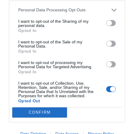
DIARIO DE LA CORRUPCIÓN SANCHISTA
Personal Data Processing Opt Outs
Diario de la corrupción sanchista. Bolaños
I want to opt-out of the Sharing of my
se reunió en el año 2025 hasta seis veces
personal data.
con Zapatero, mientras se desarrollaba la
Opted In
investigación judicial sobre la aerolínea
I want to opt-out of the Sale of my
Plus Ultra
Personal Data.
Opted In
por Redacción
I want to opt-out of processing my
Artículos anteriores
Personal Data for Targeted Advertising.
Opted In
Opinión
I want to opt-out of Collection, Use,
Retention, Sale, and/or Sharing of my
Enormes minucias
Personal Data that Is Unrelated with the
Purposes for which it was collected.
Opted Out
por Eulogio López
CONFIRM
Data Deletion
Data Access
Privacy Policy