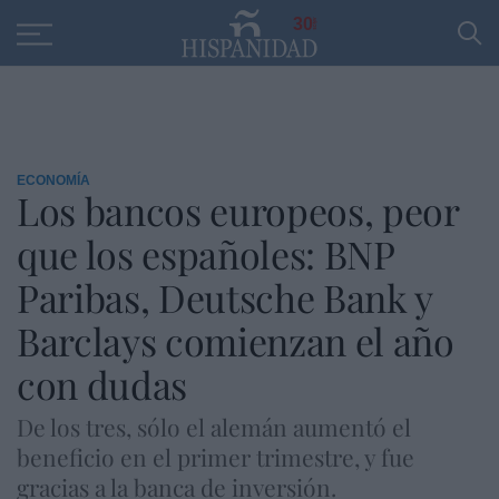
Educación
Entrevistas
PP
SANTANDER
R
30
ECONOMÍA
Los bancos europeos, peor
que los españoles: BNP
Paribas, Deutsche Bank y
Barclays comienzan el año
con dudas
De los tres, sólo el alemán aumentó el
beneficio en el primer trimestre, y fue
gracias a la banca de inversión.