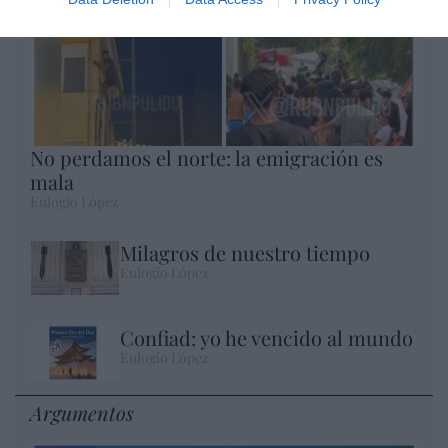
No perdamos el norte: la emigración es
mala
Eulogio López
Milagros de nuestro tiempo
Eulogio López
Confiad: yo he vencido al mundo
Eulogio López
Argumentos