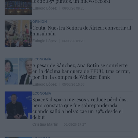
los 20.057 puntos, un nuevo récord
Eulogio López
06/08/26 09:25
OPINIÓN
Ceuta. Nuestra Señora de África: convertir al
musulmán
Eulogio López
06/08/26 09:20
ECONOMÍA
A pesar de Sánchez, Ana Botín se convierte
en la décima banquera de EEUU, tras cerrar,
por fin, la compra de Webster Bank
Eulogio López
05/08/26 15:58
ECONOMÍA
SpaceX dispara ingresos y reduce pérdidas,
pero constata que fue sobreponderada
cuando salió a bolsa: cae un 29% desde el
debut
Cristina Martín
05/08/26 17:27